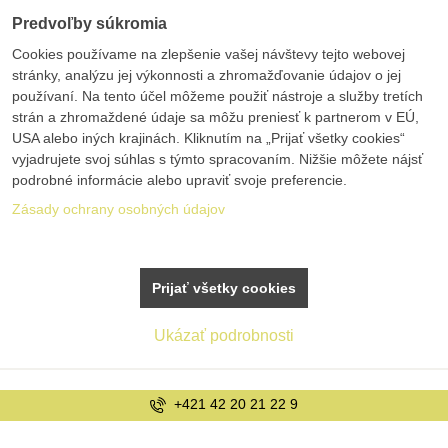
Predvoľby súkromia
Cookies používame na zlepšenie vašej návštevy tejto webovej
stránky, analýzu jej výkonnosti a zhromažďovanie údajov o jej
používaní. Na tento účel môžeme použiť nástroje a služby tretích
strán a zhromaždené údaje sa môžu preniesť k partnerom v EÚ,
USA alebo iných krajinách. Kliknutím na „Prijať všetky cookies“
vyjadrujete svoj súhlas s týmto spracovaním. Nižšie môžete nájsť
podrobné informácie alebo upraviť svoje preferencie.
Zásady ochrany osobných údajov
Prijať všetky cookies
Ukázať podrobnosti
+421 42 20 21 22 9