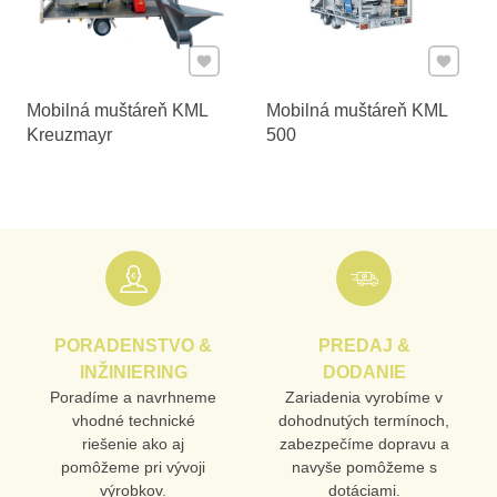
Pridať k Obľúbeným
Pridať 
Mobilná muštáreň KML
Mobilná muštáreň KML
Kreuzmayr
500
PORADENSTVO &
PREDAJ &
INŽINIERING
DODANIE
Poradíme a navrhneme
Zariadenia vyrobíme v
vhodné technické
dohodnutých termínoch,
riešenie ako aj
zabezpečíme dopravu a
pomôžeme pri vývoji
navyše pomôžeme s
výrobkov.
dotáciami.