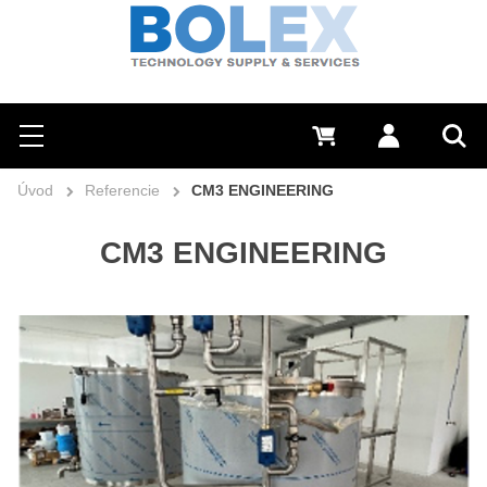
Hľadať
0 €
Prihlásiť sa
Menu
Vyh
Úvod
Referencie
CM3 ENGINEERING
CM3 ENGINEERING