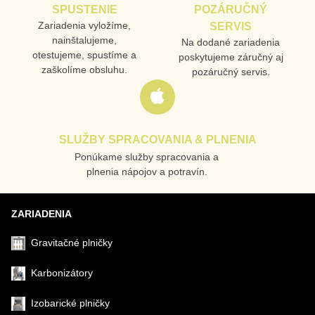
SPUSTENIE
POZÁRUČNÝ
Zariadenia vyložíme,
SERVIS
nainštalujeme,
Na dodané zariadenia
otestujeme, spustíme a
poskytujeme záručný aj
zaškolíme obsluhu.
pozáručný servis.
SLUŽBY SPRACOVANIA & PLNENIA
Ponúkame služby spracovania a
plnenia nápojov a potravín.
ZARIADENIA
Gravitačné plničky
Karbonizátory
Izobarické plničky