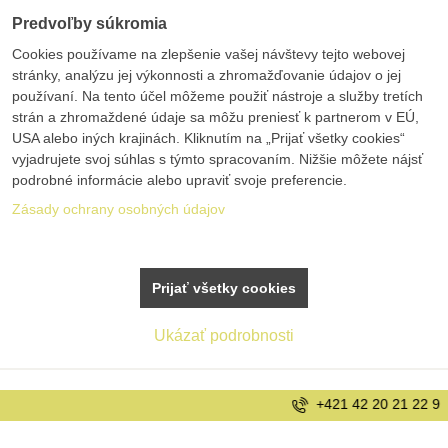
Predvoľby súkromia
Cookies používame na zlepšenie vašej návštevy tejto webovej
stránky, analýzu jej výkonnosti a zhromažďovanie údajov o jej
používaní. Na tento účel môžeme použiť nástroje a služby tretích
strán a zhromaždené údaje sa môžu preniesť k partnerom v EÚ,
USA alebo iných krajinách. Kliknutím na „Prijať všetky cookies“
vyjadrujete svoj súhlas s týmto spracovaním. Nižšie môžete nájsť
podrobné informácie alebo upraviť svoje preferencie.
Zásady ochrany osobných údajov
Prijať všetky cookies
Ukázať podrobnosti
+421 42 20 21 22 9