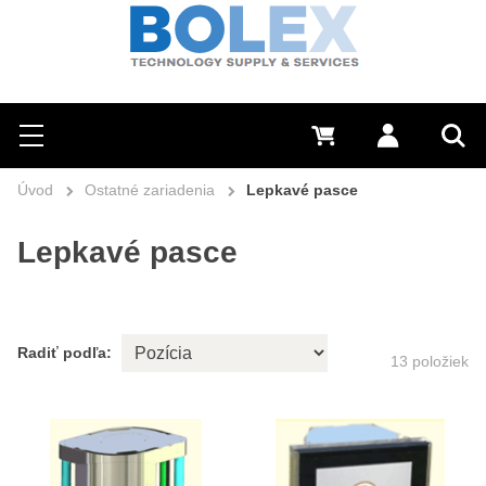
Hľadať
0 €
Prihlásiť sa
Menu
Vyh
Úvod
Ostatné zariadenia
Lepkavé pasce
Lepkavé pasce
Radiť podľa:
13
položiek