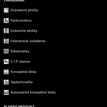
ZARIADENIA
Gravitačné plničky
Karbonizátory
Izobarické plničky
Uzatváracie zariadenia
Etiketovačky
C.I.P. stanice
Kompaktné bloky
Vyplachovačky
Automatické kompaktné bloky
PLNENÝ PRODUKT