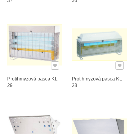
37
36
Pridať k Obľúbeným
Pridať 
Protihmyzová pasca KL
Protihmyzová pasca KL
29
28