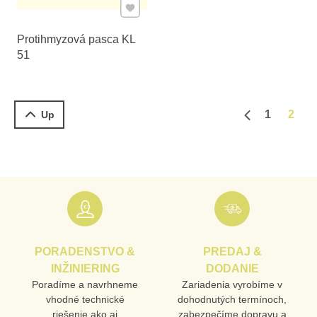
Pridať k Obľúbeným
Protihmyzová pasca KL
51
1
2
Up
Predchádzajú
PORADENSTVO &
PREDAJ &
INŽINIERING
DODANIE
Poradíme a navrhneme
Zariadenia vyrobíme v
vhodné technické
dohodnutých termínoch,
riešenie ako aj
zabezpečíme dopravu a