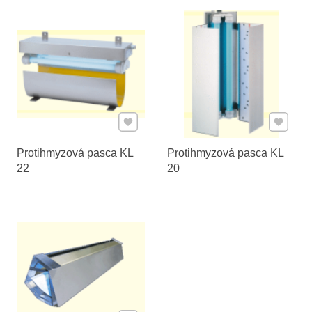
Pridať k Obľúbeným
Pridať 
Protihmyzová pasca KL
Protihmyzová pasca KL
22
20