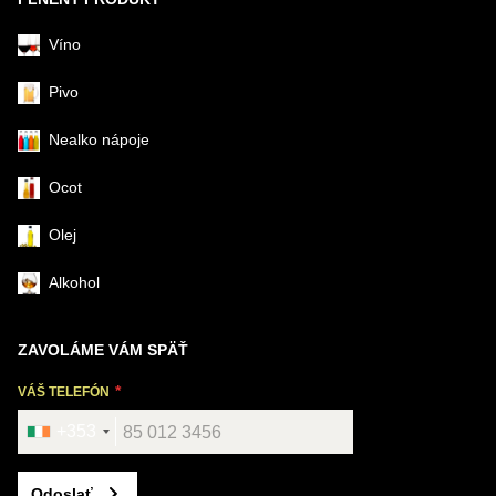
Víno
Pivo
Nealko nápoje
Ocot
Olej
Alkohol
ZAVOLÁME VÁM SPÄŤ
VÁŠ TELEFÓN
+353
Odoslať