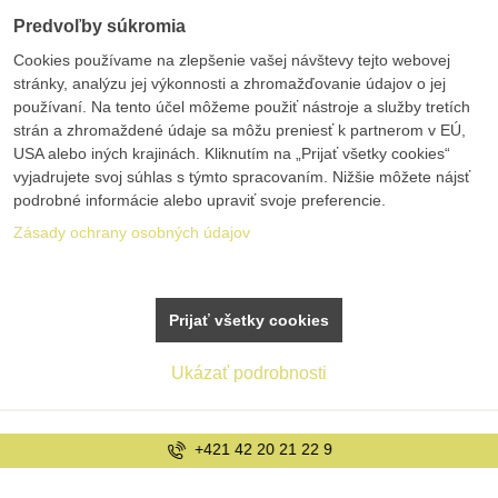
Predvoľby súkromia
Cookies používame na zlepšenie vašej návštevy tejto webovej
stránky, analýzu jej výkonnosti a zhromažďovanie údajov o jej
používaní. Na tento účel môžeme použiť nástroje a služby tretích
strán a zhromaždené údaje sa môžu preniesť k partnerom v EÚ,
USA alebo iných krajinách. Kliknutím na „Prijať všetky cookies“
vyjadrujete svoj súhlas s týmto spracovaním. Nižšie môžete nájsť
podrobné informácie alebo upraviť svoje preferencie.
Zásady ochrany osobných údajov
Prijať všetky cookies
Ukázať podrobnosti
+421 42 20 21 22 9