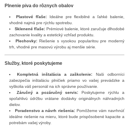
Plnenie piva do rôznych obalov
Plastové fľaše:
Ideálne pre flexibilné a ľahké balenie,
vhodné najmä pre rýchlu spotrebu.
Sklenené fľaše:
Prémiové balenie, ktoré zaručuje dlhodobé
zachovanie kvality a estetický vzhľad produktu.
Plechovky:
Riešenie s vysokou popularitou pre moderný
trh, vhodné pre masovú výrobu aj menšie série.
Služby, ktoré poskytujeme
Kompletná inštalácia a zaškolenie:
Naši odborníci
zabezpečia inštaláciu plničiek priamo vo vašej prevádzke a
vyškolia váš personál na ich správne používanie.
Záručný a pozáručný servis:
Poskytujeme rýchlu a
spoľahlivú údržbu vrátane dodávky originálnych náhradných
dielov.
Poradenstvo a návrh riešenia:
Pomôžeme vám navrhnúť
ideálne riešenie na mieru, ktoré bude prispôsobené kapacite a
potrebám vašej výroby.