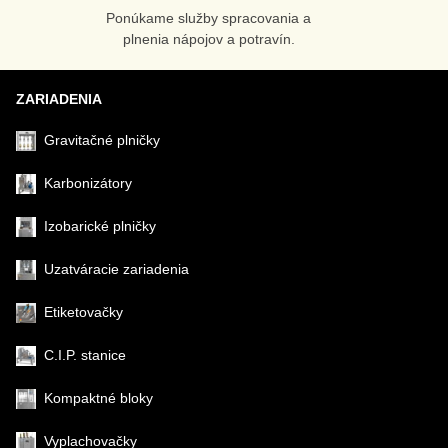
Ponúkame služby spracovania a
plnenia nápojov a potravín.
ZARIADENIA
Gravitačné plničky
Karbonizátory
Izobarické plničky
Uzatváracie zariadenia
Etiketovačky
C.I.P. stanice
Kompaktné bloky
Vyplachovačky