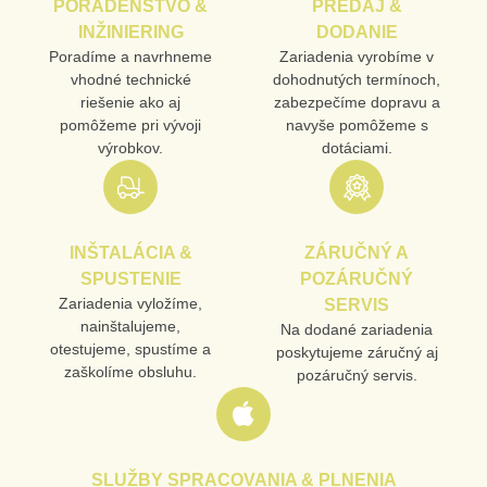
PORADENSTVO &
PREDAJ &
INŽINIERING
DODANIE
Poradíme a navrhneme
Zariadenia vyrobíme v
vhodné technické
dohodnutých termínoch,
riešenie ako aj
zabezpečíme dopravu a
pomôžeme pri vývoji
navyše pomôžeme s
výrobkov.
dotáciami.
INŠTALÁCIA &
ZÁRUČNÝ A
SPUSTENIE
POZÁRUČNÝ
Zariadenia vyložíme,
SERVIS
nainštalujeme,
Na dodané zariadenia
otestujeme, spustíme a
poskytujeme záručný aj
zaškolíme obsluhu.
pozáručný servis.
SLUŽBY SPRACOVANIA & PLNENIA