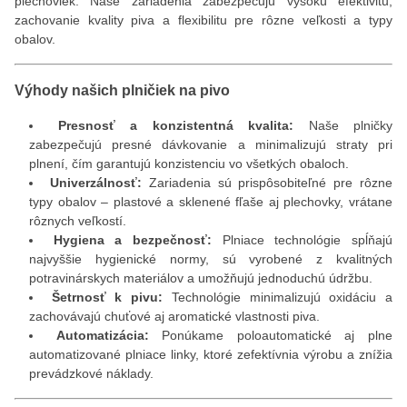
plechoviek. Naše zariadenia zabezpečujú vysokú efektivitu,
zachovanie kvality piva a flexibilitu pre rôzne veľkosti a typy
obalov.
Výhody našich plničiek na pivo
Presnosť a konzistentná kvalita:
Naše plničky
zabezpečujú presné dávkovanie a minimalizujú straty pri
plnení, čím garantujú konzistenciu vo všetkých obaloch.
Univerzálnosť:
Zariadenia sú prispôsobiteľné pre rôzne
typy obalov – plastové a sklenené fľaše aj plechovky, vrátane
rôznych veľkostí.
Hygiena a bezpečnosť:
Plniace technológie spĺňajú
najvyššie hygienické normy, sú vyrobené z kvalitných
potravinárskych materiálov a umožňujú jednoduchú údržbu.
Šetrnosť k pivu:
Technológie minimalizujú oxidáciu a
zachovávajú chuťové aj aromatické vlastnosti piva.
Automatizácia:
Ponúkame poloautomatické aj plne
automatizované plniace linky, ktoré zefektívnia výrobu a znížia
prevádzkové náklady.