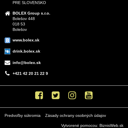
PRE SLOVENSKO
BOLEX Group s.r.o.
Bolešov 448
018 53
Bolešov
www.bolex.sk
drink.bolex.sk
info@bolex.sk
+421 42 20 21 22 9
Facebook
Twitter
Instagram
Youtube
Predvoľby súkromia
Zásady ochrany osobných údajov
Vytvorené pomocou:
BiznisWeb.sk