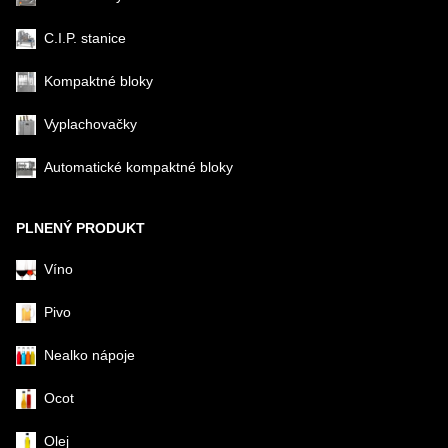
C.I.P. stanice
Kompaktné bloky
Vyplachovačky
Automatické kompaktné bloky
PLNENÝ PRODUKT
Víno
Pivo
Nealko nápoje
Ocot
Olej