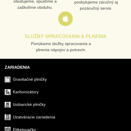
otestujeme, spustíme a
poskytujeme záručný aj
zaškolíme obsluhu.
pozáručný servis.
SLUŽBY SPRACOVANIA & PLNENIA
Ponúkame služby spracovania a
plnenia nápojov a potravín.
ZARIADENIA
Gravitačné plničky
Karbonizátory
Izobarické plničky
Uzatváracie zariadenia
Etiketovačky