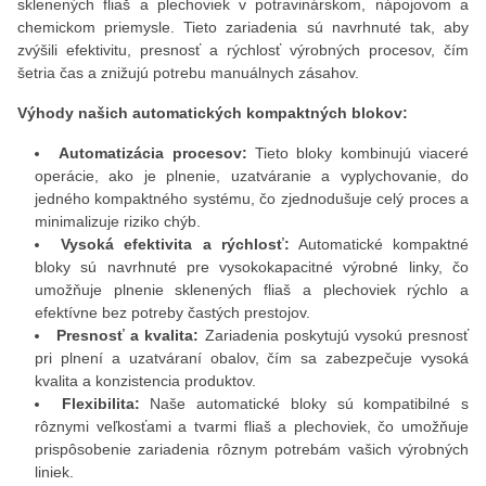
sklenených fliaš a plechoviek v potravinárskom, nápojovom a
chemickom priemysle. Tieto zariadenia sú navrhnuté tak, aby
zvýšili efektivitu, presnosť a rýchlosť výrobných procesov, čím
šetria čas a znižujú potrebu manuálnych zásahov.
Výhody našich automatických kompaktných blokov:
Automatizácia procesov:
Tieto bloky kombinujú viaceré
operácie, ako je plnenie, uzatváranie a vyplychovanie, do
jedného kompaktného systému, čo zjednodušuje celý proces a
minimalizuje riziko chýb.
Vysoká efektivita a rýchlosť:
Automatické kompaktné
bloky sú navrhnuté pre vysokokapacitné výrobné linky, čo
umožňuje plnenie sklenených fliaš a plechoviek rýchlo a
efektívne bez potreby častých prestojov.
Presnosť a kvalita:
Zariadenia poskytujú vysokú presnosť
pri plnení a uzatváraní obalov, čím sa zabezpečuje vysoká
kvalita a konzistencia produktov.
Flexibilita:
Naše automatické bloky sú kompatibilné s
rôznymi veľkosťami a tvarmi fliaš a plechoviek, čo umožňuje
prispôsobenie zariadenia rôznym potrebám vašich výrobných
liniek.