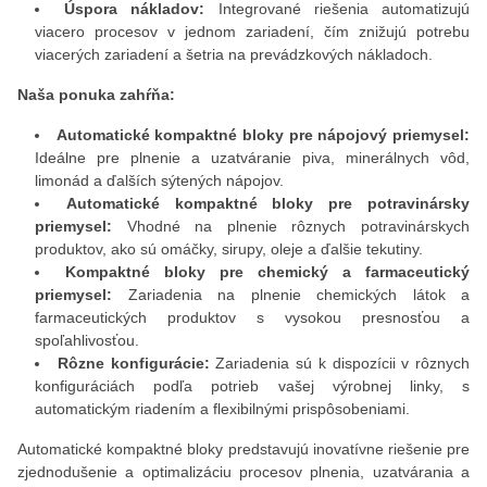
Úspora nákladov:
Integrované riešenia automatizujú
viacero procesov v jednom zariadení, čím znižujú potrebu
viacerých zariadení a šetria na prevádzkových nákladoch.
Naša ponuka zahŕňa:
Automatické kompaktné bloky pre nápojový priemysel:
Ideálne pre plnenie a uzatváranie piva, minerálnych vôd,
limonád a ďalších sýtených nápojov.
Automatické kompaktné bloky pre potravinársky
priemysel:
Vhodné na plnenie rôznych potravinárskych
produktov, ako sú omáčky, sirupy, oleje a ďalšie tekutiny.
Kompaktné bloky pre chemický a farmaceutický
priemysel:
Zariadenia na plnenie chemických látok a
farmaceutických produktov s vysokou presnosťou a
spoľahlivosťou.
Rôzne konfigurácie:
Zariadenia sú k dispozícii v rôznych
konfiguráciách podľa potrieb vašej výrobnej linky, s
automatickým riadením a flexibilnými prispôsobeniami.
Automatické kompaktné bloky predstavujú inovatívne riešenie pre
zjednodušenie a optimalizáciu procesov plnenia, uzatvárania a