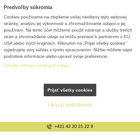
Predvoľby súkromia
Cookies používame na zlepšenie vašej návštevy tejto webovej
stránky, analýzu jej výkonnosti a zhromažďovanie údajov o jej
používaní. Na tento účel môžeme použiť nástroje a služby tretích
strán a zhromaždené údaje sa môžu preniesť k partnerom v EÚ,
USA alebo iných krajinách. Kliknutím na „Prijať všetky cookies“
vyjadrujete svoj súhlas s týmto spracovaním. Nižšie môžete nájsť
podrobné informácie alebo upraviť svoje preferencie.
Zásady ochrany osobných údajov
Prijať všetky cookies
Ukázať podrobnosti
+421 42 20 21 22 9