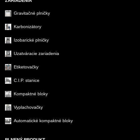
ZARIADENIA
Gravitačné plničky
Karbonizátory
Izobarické plničky
Uzatváracie zariadenia
Etiketovačky
C.I.P. stanice
Kompaktné bloky
Vyplachovačky
Automatické kompaktné bloky
PLNENÝ PRODUKT