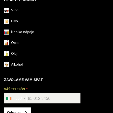
Víno
Pivo
Nealko nápoje
Ocot
Olej
Alkohol
ZAVOLÁME VÁM SPÄŤ
VÁŠ TELEFÓN
+353
Odoslať