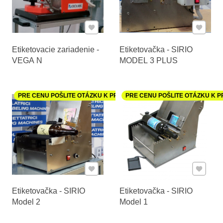
Pridať k Obľúbeným
Pridať 
Etiketovacie zariadenie -
Etiketovačka - SIRIO
VEGA N
MODEL 3 PLUS
PRE CENU POŠLITE OTÁZKU K PRODUKTU
PRE CENU POŠLITE OTÁZKU K 
Pridať k Obľúbeným
Pridať 
Etiketovačka - SIRIO
Etiketovačka - SIRIO
Model 2
Model 1