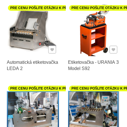
PRE CENU POŠLITE OTÁZKU K PRODUKTU
PRE CENU POŠLITE OTÁZKU K 
Pridať k Obľúbeným
Pridať 
Automatická etiketovačka
Etiketovačka - URANIA 3
LEDA 2
Model S92
PRE CENU POŠLITE OTÁZKU K PRODUKTU
PRE CENU POŠLITE OTÁZKU K 