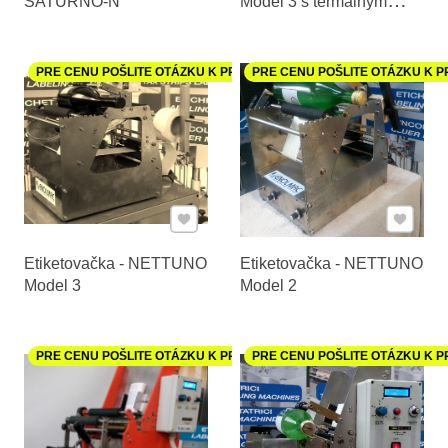
SATURNO-N
Model 3 s termálnym
markérom
PRE CENU POŠLITE OTÁZKU K PRODUKTU
PRE CENU POŠLITE OTÁZKU K 
Pridať k Obľúbeným
Pridať 
Etiketovačka - NETTUNO
Etiketovačka - NETTUNO
Model 3
Model 2
PRE CENU POŠLITE OTÁZKU K PRODUKTU
PRE CENU POŠLITE OTÁZKU K 