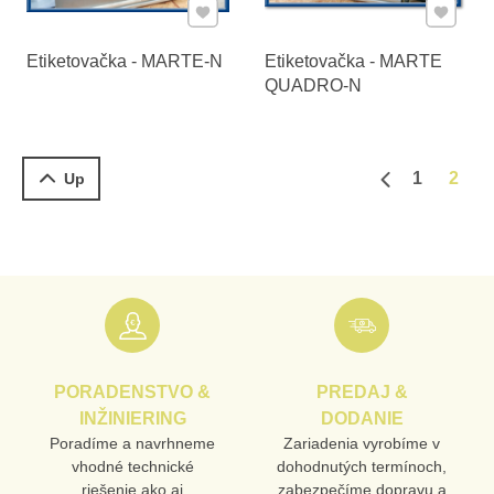
Pridať k Obľúbeným
Pridať 
Etiketovačka - MARTE-N
Etiketovačka - MARTE
QUADRO-N
1
2
Up
Predchádzajú
PORADENSTVO &
PREDAJ &
INŽINIERING
DODANIE
Poradíme a navrhneme
Zariadenia vyrobíme v
vhodné technické
dohodnutých termínoch,
riešenie ako aj
zabezpečíme dopravu a