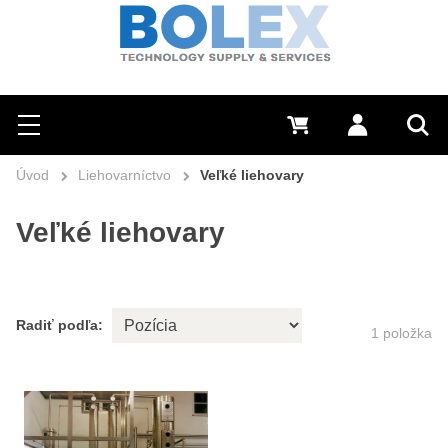
Hľadať
0 €
Prihlásiť sa
Menu
Vyh
Úvod
Liehovarníctvo
Veľké liehovary
Veľké liehovary
Radiť podľa:
1
položka