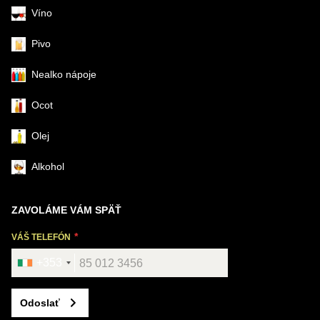
Víno
Pivo
Nealko nápoje
Ocot
Olej
Alkohol
ZAVOLÁME VÁM SPÄŤ
VÁŠ TELEFÓN
+353
Odoslať