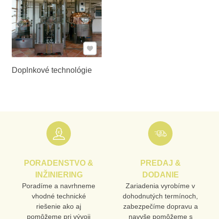
Pridať k Obľúbeným
Doplnkové technológie
PORADENSTVO &
PREDAJ &
INŽINIERING
DODANIE
Poradíme a navrhneme
Zariadenia vyrobíme v
vhodné technické
dohodnutých termínoch,
riešenie ako aj
zabezpečíme dopravu a
pomôžeme pri vývoji
navyše pomôžeme s