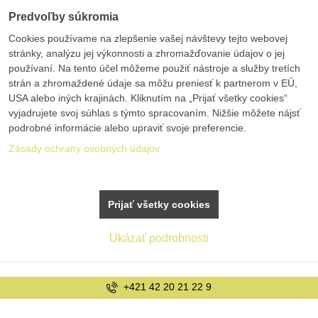
Predvoľby súkromia
Cookies používame na zlepšenie vašej návštevy tejto webovej
stránky, analýzu jej výkonnosti a zhromažďovanie údajov o jej
používaní. Na tento účel môžeme použiť nástroje a služby tretích
strán a zhromaždené údaje sa môžu preniesť k partnerom v EÚ,
USA alebo iných krajinách. Kliknutím na „Prijať všetky cookies“
vyjadrujete svoj súhlas s týmto spracovaním. Nižšie môžete nájsť
podrobné informácie alebo upraviť svoje preferencie.
Zásady ochrany osobných údajov
Prijať všetky cookies
Ukázať podrobnosti
+421 42 20 21 22 9