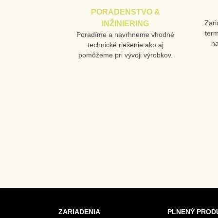
PORADENSTVO &
Zari
INŽINIERING
ter
Poradíme a navrhneme vhodné
n
technické riešenie ako aj
pomôžeme pri vývoji výrobkov.
ZARIADENIA
PLNENÝ PROD