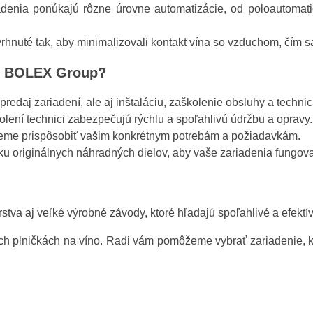
enia ponúkajú rôzne úrovne automatizácie, od poloautomatic
hnuté tak, aby minimalizovali kontakt vína so vzduchom, čím 
od BOLEX Group?
redaj zariadení, ale aj inštaláciu, zaškolenie obsluhy a techni
lení technici zabezpečujú rýchlu a spoľahlivú údržbu a opravy.
eme prispôsobiť vašim konkrétnym potrebám a požiadavkám.
originálnych náhradných dielov, aby vaše zariadenia fungoval
tva aj veľké výrobné závody, ktoré hľadajú spoľahlivé a efektív
šich plničkách na víno. Radi vám pomôžeme vybrať zariadenie, 