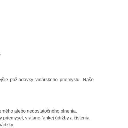
š
ejšie požiadavky vinárskeho priemyslu. Naše
merného alebo nedostatočného plnenia.
 priemysel, vrátane ľahkej údržby a čistenia.
evádzky.