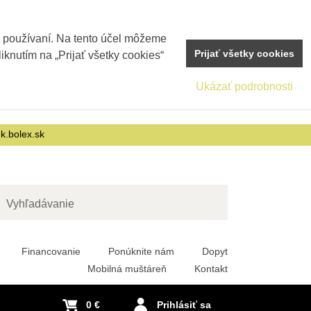
j používaní. Na tento účel môžeme
Prijať všetky cookies
iknutím na „Prijať všetky cookies“
Ukázať podrobnosti
nk.bolex.sk
adať
Financovanie
Ponúknite nám
Dopyt
Mobilná muštáreň
Kontakt
0 €
Prihlásiť sa