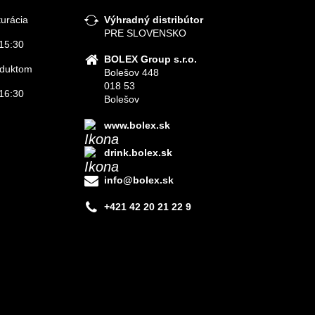
turácia
Výhradný distribútor
PRE SLOVENSKO
15:30
BOLEX Group s.r.o.
roduktom
Bolešov 448
018 53
16:30
Bolešov
www.bolex.sk
drink.bolex.sk
info@bolex.sk
+421 42 20 21 22 9