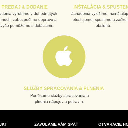
PREDAJ & DODANIE
INŠTALÁCIA & SPUSTEN
adenia vyrobíme v dohodnutých
Zariadenia vyložíme, nainštalu
mínoch, zabezpečíme dopravu a
otestujeme, spustíme a zaško
avyše pomôžeme s dotáciami.
obsluhu.
SLUŽBY SPRACOVANIA & PLNENIA
Ponúkame služby spracovania a
plnenia nápojov a potravín.
UKT
ZAVOLÁME VÁM SPÄŤ
OTVÁRACIE H