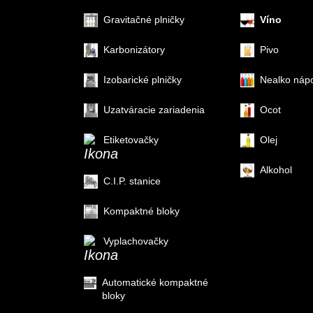
Gravitačné plničky
Víno
Karbonizátory
Pivo
Izobarické plničky
Nealko náp
Uzatváracie zariadenia
Ocot
Etiketovačky
Olej
Alkohol
C.I.P. stanice
Kompaktné bloky
Vyplachovačky
Automatické kompaktné
bloky