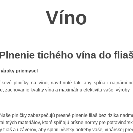
Víno
Plnenie tichého vína do flia
inársky priemysel
ové plničky na víno, navrhnuté tak, aby spĺňali najnáročn
, zachovanie kvality vína a maximálnu efektivitu vašej výroby.
:
Naše plničky zabezpečujú presné plnenie fliaš bez rizika nad
litných materiálov, ktoré spĺňajú prísne normy pre potravinársky
 fliaš a uzáverov, aby splnili všetky potreby vašej vinárskej pr