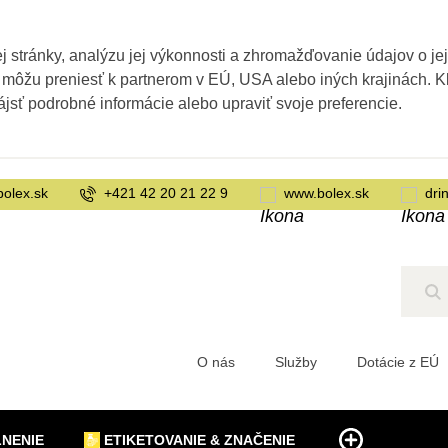
 stránky, analýzu jej výkonnosti a zhromažďovanie údajov o je
 môžu preniesť k partnerom v EÚ, USA alebo iných krajinách. Kl
ájsť podrobné informácie alebo upraviť svoje preferencie.
bolex.sk
+421 42 20 21 22 9
www.bolex.sk
dri
Hľ
O nás
Služby
Dotácie z EÚ
LNENIE
ETIKETOVANIE & ZNAČENIE