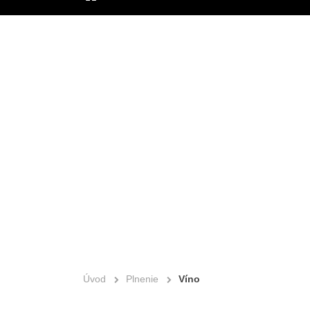
ÚVOD
Úvod
Plnenie
Víno