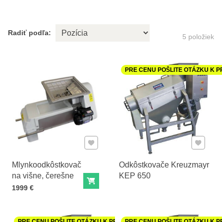
Radiť podľa:
5
položiek
PRE CENU POŠLITE OTÁZKU K 
Pridať k Obľúbeným
Pridať 
Mlynkoodkôstkovač
Odkôstkovače Kreuzmayr
na višne, čerešne
KEP 650
Do košíka
Cena s DPH
1999 €
PRE CENU POŠLITE OTÁZKU K PRODUKTU
PRE CENU POŠLITE OTÁZKU K 