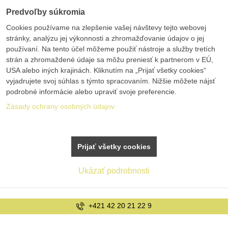
Predvoľby súkromia
Cookies používame na zlepšenie vašej návštevy tejto webovej
stránky, analýzu jej výkonnosti a zhromažďovanie údajov o jej
používaní. Na tento účel môžeme použiť nástroje a služby tretích
strán a zhromaždené údaje sa môžu preniesť k partnerom v EÚ,
USA alebo iných krajinách. Kliknutím na „Prijať všetky cookies“
vyjadrujete svoj súhlas s týmto spracovaním. Nižšie môžete nájsť
podrobné informácie alebo upraviť svoje preferencie.
Zásady ochrany osobných údajov
Prijať všetky cookies
Ukázať podrobnosti
+421 42 20 21 22 9