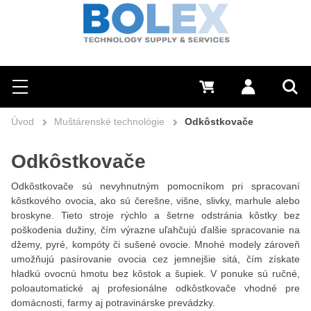
Hľadať
0 €
Prihlásiť sa
Menu
Vyh
Úvod
Muštárenské technológie
Odkôstkovače
Odkôstkovače
Odkôstkovače sú nevyhnutným pomocníkom pri spracovaní
kôstkového ovocia, ako sú čerešne, višne, slivky, marhule alebo
broskyne. Tieto stroje rýchlo a šetrne odstránia kôstky bez
poškodenia dužiny, čím výrazne uľahčujú ďalšie spracovanie na
džemy, pyré, kompóty či sušené ovocie. Mnohé modely zároveň
umožňujú pasírovanie ovocia cez jemnejšie sitá, čím získate
hladkú ovocnú hmotu bez kôstok a šupiek. V ponuke sú ručné,
poloautomatické aj profesionálne odkôstkovače vhodné pre
domácnosti, farmy aj potravinárske prevádzky.