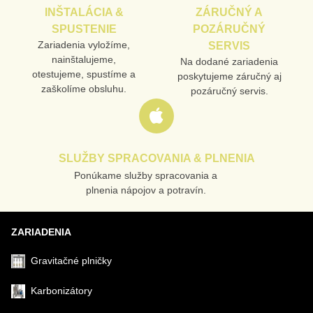
INŠTALÁCIA &
ZÁRUČNÝ A
SPUSTENIE
POZÁRUČNÝ
Zariadenia vyložíme,
SERVIS
nainštalujeme,
Na dodané zariadenia
otestujeme, spustíme a
poskytujeme záručný aj
zaškolíme obsluhu.
pozáručný servis.
SLUŽBY SPRACOVANIA & PLNENIA
Ponúkame služby spracovania a
plnenia nápojov a potravín.
ZARIADENIA
Gravitačné plničky
Karbonizátory