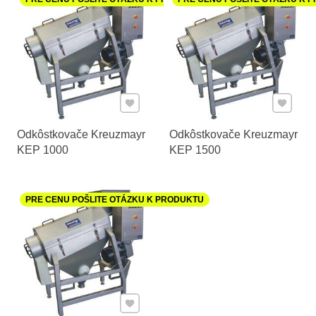
Pridať k Obľúbeným
Pridať 
Odkôstkovače Kreuzmayr
Odkôstkovače Kreuzmayr
KEP 1000
KEP 1500
PRE CENU POŠLITE OTÁZKU K PRODUKTU
Pridať k Obľúbeným