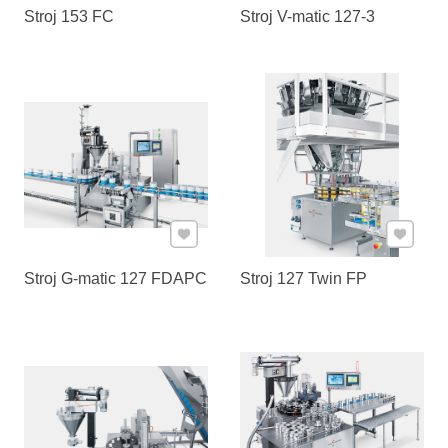
Stroj 153 FC
Stroj V-matic 127-3
Pridať k Obľúbeným
Pridať 
Stroj G-matic 127 FDAPC
Stroj 127 Twin FP