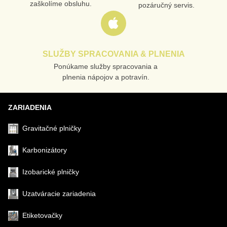
zaškolíme obsluhu.
pozáručný servis.
SLUŽBY SPRACOVANIA & PLNENIA
Ponúkame služby spracovania a
plnenia nápojov a potravín.
ZARIADENIA
Gravitačné plničky
Karbonizátory
Izobarické plničky
Uzatváracie zariadenia
Etiketovačky