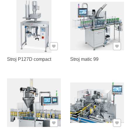
Pridať k Obľúbeným
Pridať 
Stroj P127D compact
Stroj matic 99
Pridať k Obľúbeným
Pridať 