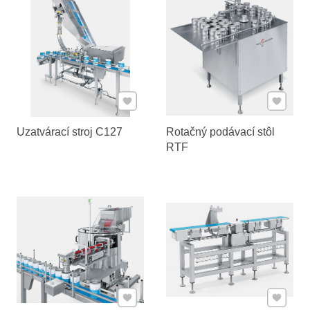
Pridať k Obľúbeným
Pridať 
Uzatvárací stroj C127
Rotačný podávací stôl
RTF
Pridať k Obľúbeným
Pridať 