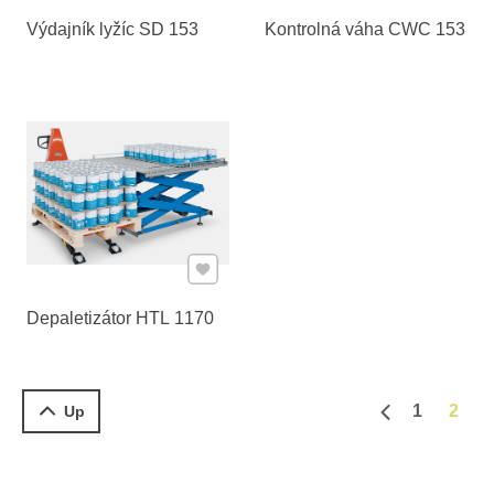
Výdajník lyžíc SD 153
Kontrolná váha CWC 153
Pridať k Obľúbeným
Depaletizátor HTL 1170
1
2
Up
Predchádzajú