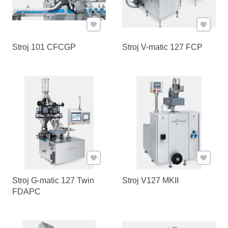
Pridať k Obľúbeným
Pridať 
Stroj 101 CFCGP
Stroj V-matic 127 FCP
Pridať k Obľúbeným
Pridať 
Stroj G-matic 127 Twin
Stroj V127 MKII
FDAPC