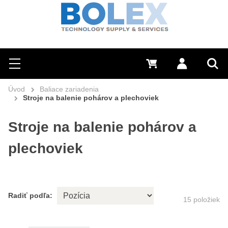
Hľadať
0 €
Prihlásiť sa
Menu
Vyh
Úvod
Baliace zariadenia
Stroje na balenie pohárov a plechoviek
Stroje na balenie pohárov a
plechoviek
Radiť podľa:
15
položiek