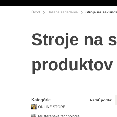
ÚVOD
Úvod
Baliace zariadenia
Stroje na sekund
Stroje na 
produktov
Kategórie
Radiť podľa:
ONLINE STORE
Muštárenské technológie