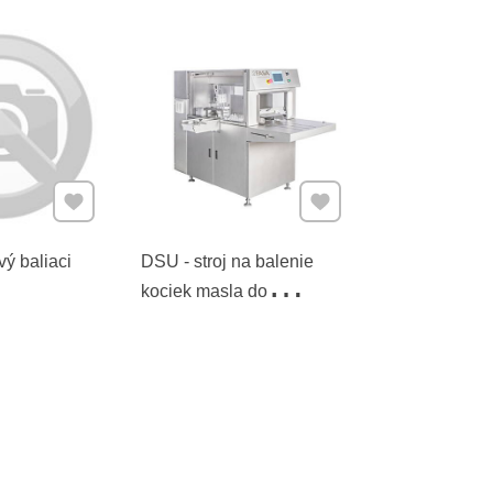
Pridať k Obľúbeným
Pridať k Obľúbeným
vý baliaci
DSU - stroj na balenie
kociek masla do
kartónových krabíc