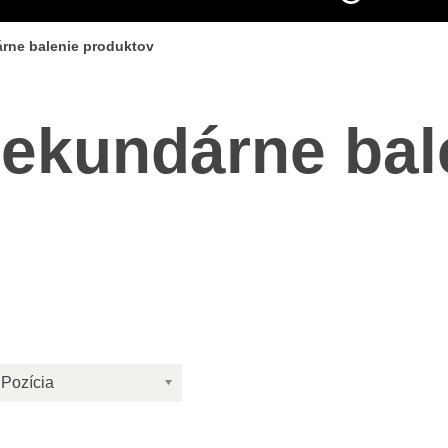
árne balenie produktov
sekundárne bal
Pozícia