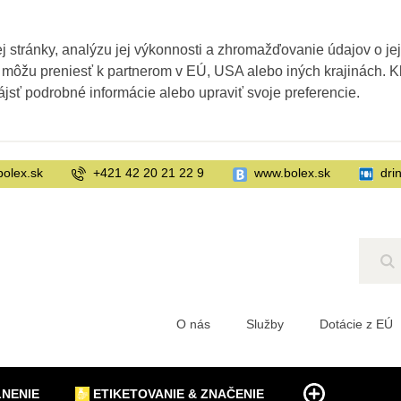
 stránky, analýzu jej výkonnosti a zhromažďovanie údajov o je
 môžu preniesť k partnerom v EÚ, USA alebo iných krajinách. Kl
ájsť podrobné informácie alebo upraviť svoje preferencie.
bolex.sk
+421 42 20 21 22 9
www.bolex.sk
dri
Hľ
O nás
Služby
Dotácie z EÚ
LNENIE
ETIKETOVANIE & ZNAČENIE