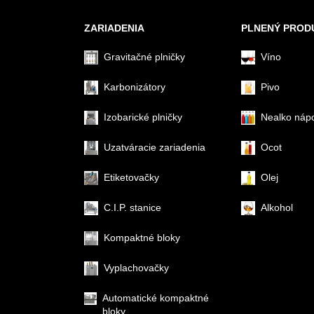
ZARIADENIA
PLNENÝ PROD
Gravitačné plničky
Víno
Karbonizátory
Pivo
Izobarické plničky
Nealko náp
Uzatváracie zariadenia
Ocot
Etiketovačky
Olej
C.I.P. stanice
Alkohol
Kompaktné bloky
Vyplachovačky
Automatické kompaktné
bloky