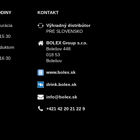
ODINY
KONTAKT
turácia
Výhradný distribútor
PRE SLOVENSKO
15:30
BOLEX Group s.r.o.
roduktom
Bolešov 448
018 53
16:30
Bolešov
www.bolex.sk
drink.bolex.sk
info@bolex.sk
+421 42 20 21 22 9