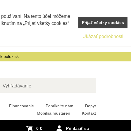
j používaní. Na tento účel môžeme
Prijať všetky cookies
iknutím na „Prijať všetky cookies“
Ukázať podrobnosti
nk.bolex.sk
adať
Financovanie
Ponúknite nám
Dopyt
Mobilná muštáreň
Kontakt
0 €
Prihlásiť sa