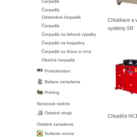
Čerpadlá
Čerpadlá
Odstredivé čerpadlá
Chladiace a 
Čerpadlá
systémy SR
Čerpadlá na liehové výpalky
Čerpadlá na kvapaliny
Čerpadlá na šťavu a rmut
Obežné čerpadlá
Príslušenstvo
Baliace zariadenia
Printing
Nerezové nádrže
Ostatné stroje
Chladiče N
Ostatné zariadenia
Sušenie ovocia