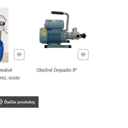
Pridať k Obľúbeným
Pridať k Obľúbeným
redivé
Obežné čerpadlo IP
rez. ocele
Ďalšie produkty