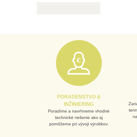
PORADENSTVO &
Zari
INŽINIERING
ter
Poradíme a navrhneme vhodné
n
technické riešenie ako aj
pomôžeme pri vývoji výrobkov.