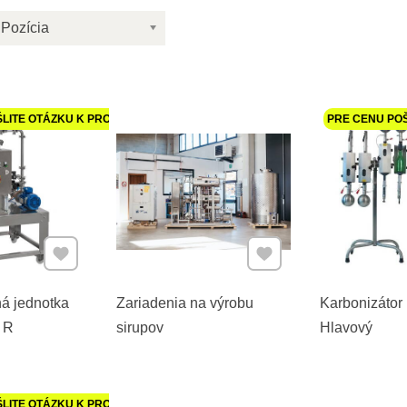
Pozícia
ŠLITE OTÁZKU K PRODUKTU
PRE CENU PO
Pridať k Obľúbeným
Pridať k Obľúbeným
á jednotka
Zariadenia na výrobu
Karbonizátor 
 R
sirupov
Hlavový
ŠLITE OTÁZKU K PRODUKTU