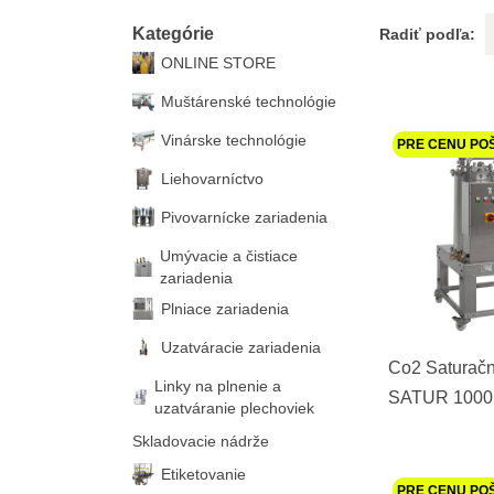
Kategórie
Radiť podľa:
ONLINE STORE
Muštárenské technológie
Vinárske technológie
PRE CENU PO
Liehovarníctvo
Pivovarnícke zariadenia
Umývacie a čistiace
zariadenia
Plniace zariadenia
Uzatváracie zariadenia
Co2 Saturačn
Linky na plnenie a
SATUR 1000
uzatváranie plechoviek
Skladovacie nádrže
Etiketovanie
PRE CENU PO