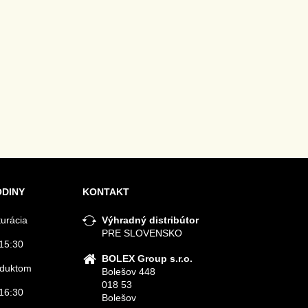
ODINY
KONTAKT
turácia
Výhradný distribútor
PRE SLOVENSKO
15:30
BOLEX Group s.r.o.
roduktom
Bolešov 448
018 53
16:30
Bolešov