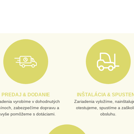
PREDAJ & DODANIE
INŠTALÁCIA & SPUSTEN
adenia vyrobíme v dohodnutých
Zariadenia vyložíme, nainštalu
mínoch, zabezpečíme dopravu a
otestujeme, spustíme a zaško
avyše pomôžeme s dotáciami.
obsluhu.