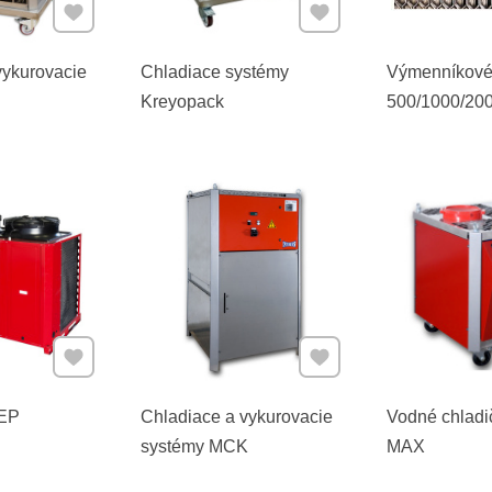
Pridať k Obľúbeným
Pridať k Obľúbeným
vykurovacie
Chladiace systémy
Výmenníkové
Kreyopack
500/1000/200
Pridať k Obľúbeným
Pridať k Obľúbeným
CEP
Chladiace a vykurovacie
Vodné chladič
systémy MCK
MAX