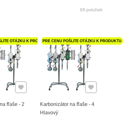
69
položiek
ŠLITE OTÁZKU K PRODUKTU
PRE CENU POŠLITE OTÁZKU K PRODUKTU
Pridať k Obľúbeným
Pridať k Obľúbeným
na fľaše - 2
Karbonizátor na fľaše - 4
Hlavový