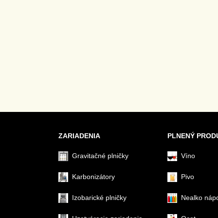
ZARIADENIA
PLNENÝ PROD
Gravitačné plničky
Víno
Karbonizátory
Pivo
Izobarické plničky
Nealko náp