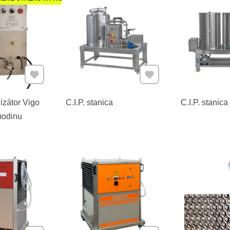
Pridať k Obľúbeným
Pridať k Obľúbeným
nizátor Vigo
C.I.P. stanica
C.I.P. stanica
 hodinu