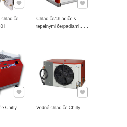
Pridať k Obľúbeným
Pridať k Obľúbeným
 chladiče
Chladiče/chladiče s
0 l
tepelnými čerpadlami
LAC/LAH
Pridať k Obľúbeným
Pridať k Obľúbeným
e Chilly
Vodné chladiče Chilly