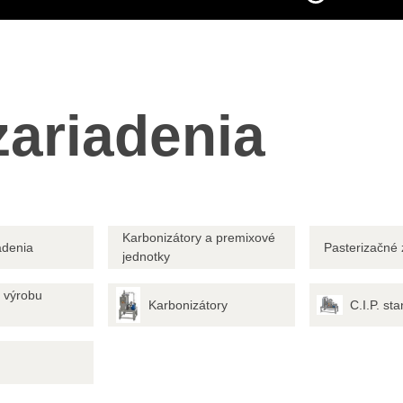
ariadenia
Karbonizátory a premixové
adenia
Pasterizačné 
jednotky
 výrobu
Karbonizátory
C.I.P. sta