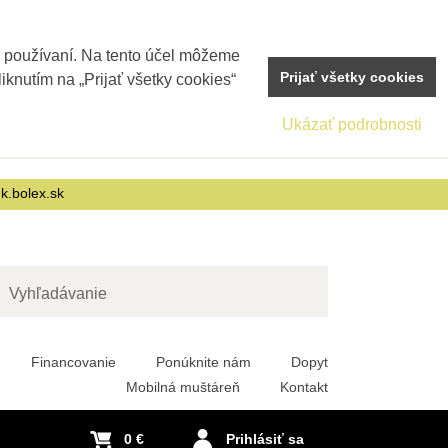
j používaní. Na tento účel môžeme
Prijať všetky cookies
iknutím na „Prijať všetky cookies“
Ukázať podrobnosti
nk.bolex.sk
adať
Financovanie
Ponúknite nám
Dopyt
Mobilná muštáreň
Kontakt
0 €
Prihlásiť sa