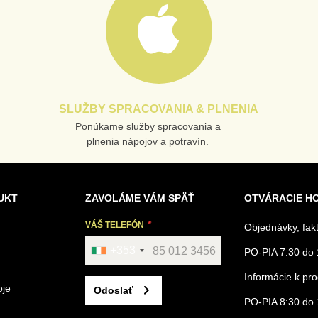
SLUŽBY SPRACOVANIA & PLNENIA
Ponúkame služby spracovania a
plnenia nápojov a potravín.
UKT
ZAVOLÁME VÁM SPÄŤ
OTVÁRACIE H
VÁŠ TELEFÓN
Objednávky, fak
+353
PO-PIA 7:30 do 
Informácie k p
oje
Odoslať
PO-PIA 8:30 do 