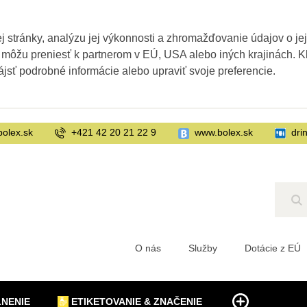
 stránky, analýzu jej výkonnosti a zhromažďovanie údajov o je
 môžu preniesť k partnerom v EÚ, USA alebo iných krajinách. Kl
ájsť podrobné informácie alebo upraviť svoje preferencie.
bolex.sk
+421 42 20 21 22 9
www.bolex.sk
dri
Hľ
O nás
Služby
Dotácie z EÚ
LNENIE
ETIKETOVANIE & ZNAČENIE