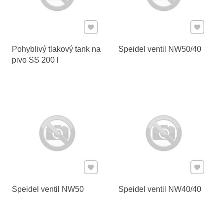
Pridať k Obľúbeným
Pridať 
Pohyblivý tlakový tank na
Speidel ventil NW50/40
pivo SS 200 l
Pridať k Obľúbeným
Pridať 
Speidel ventil NW50
Speidel ventil NW40/40