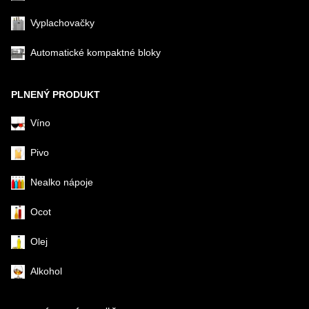
Vyplachovačky
Automatické kompaktné bloky
PLNENÝ PRODUKT
Víno
Pivo
Nealko nápoje
Ocot
Olej
Alkohol