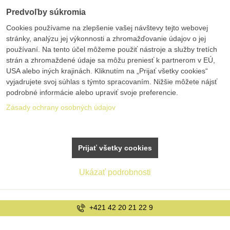
Predvoľby súkromia
Cookies používame na zlepšenie vašej návštevy tejto webovej
stránky, analýzu jej výkonnosti a zhromažďovanie údajov o jej
používaní. Na tento účel môžeme použiť nástroje a služby tretích
strán a zhromaždené údaje sa môžu preniesť k partnerom v EÚ,
USA alebo iných krajinách. Kliknutím na „Prijať všetky cookies“
vyjadrujete svoj súhlas s týmto spracovaním. Nižšie môžete nájsť
podrobné informácie alebo upraviť svoje preferencie.
Zásady ochrany osobných údajov
Prijať všetky cookies
Ukázať podrobnosti
+421 42 20 21 22 9