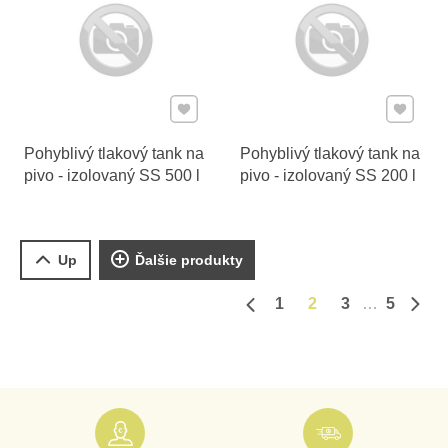
Pridať k Obľúbeným
Pridať 
Pohyblivý tlakový tank na
Pohyblivý tlakový tank na
pivo - izolovaný SS 500 l
pivo - izolovaný SS 200 l
Up
Ďalšie produkty
1
2
3
5
Predchádzajúca strana
Ďalš