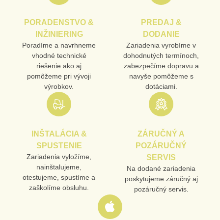
PORADENSTVO &
PREDAJ &
INŽINIERING
DODANIE
Poradíme a navrhneme
Zariadenia vyrobíme v
vhodné technické
dohodnutých termínoch,
riešenie ako aj
zabezpečíme dopravu a
pomôžeme pri vývoji
navyše pomôžeme s
výrobkov.
dotáciami.
INŠTALÁCIA &
ZÁRUČNÝ A
SPUSTENIE
POZÁRUČNÝ
Zariadenia vyložíme,
SERVIS
nainštalujeme,
Na dodané zariadenia
otestujeme, spustíme a
poskytujeme záručný aj
zaškolíme obsluhu.
pozáručný servis.