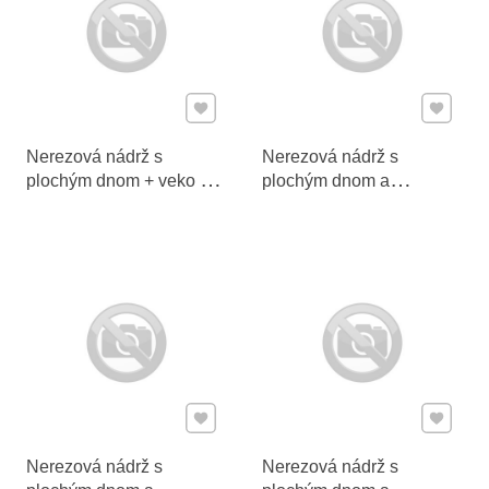
Pridať k Obľúbeným
Pridať 
Nerezová nádrž s
Nerezová nádrž s
plochým dnom + veko +
plochým dnom a
kohútik 700 l
plávajúcim vekom 1000 l
Pridať k Obľúbeným
Pridať 
Nerezová nádrž s
Nerezová nádrž s