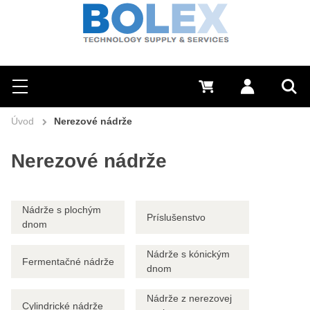
Hľadať
0 €
Prihlásiť sa
Menu
Vyh
Úvod
Nerezové nádrže
Nerezové nádrže
Nádrže s plochým
Príslušenstvo
dnom
Nádrže s kónickým
Fermentačné nádrže
dnom
Nádrže z nerezovej
Cylindrické nádrže