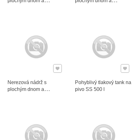
plochým dnom a
plochým dnom a
plávajúcim vekom 55 l
plávajúcim vekom 700 l
Pridať k Obľúbeným
Pridať 
Nerezová nádrž s
Pohyblivý tlakový tank na
plochým dnom a
pivo SS 500 l
plávajúcim vekom 600 l