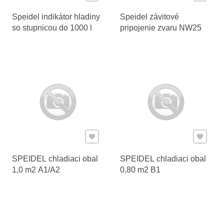
Speidel indikátor hladiny
Speidel závitové
so stupnicou do 1000 l
pripojenie zvaru NW25
Pridať k Obľúbeným
Pridať 
SPEIDEL chladiaci obal
SPEIDEL chladiaci obal
1,0 m2 A1/A2
0,80 m2 B1