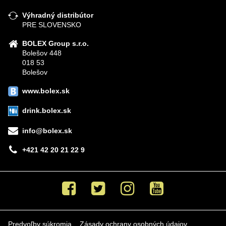
Výhradný distribútor
PRE SLOVENSKO
BOLEX Group s.r.o.
Bolešov 448
018 53
Bolešov
www.bolex.sk
drink.bolex.sk
info@bolex.sk
+421 42 20 21 22 9
Facebook
Twitter
Instagram
Youtube
Predvoľby súkromia
Zásady ochrany osobných údajov