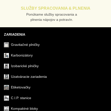
SLUŽBY SPRACOVANIA & PLNENIA
Ponúkame služby spracovania a
plnenia nápojov a potravín.
ZARIADENIA
Gravitačné plničky
Karbonizátory
Izobarické plničky
Uzatváracie zariadenia
Etiketovačky
C.I.P. stanice
Kompaktné bloky