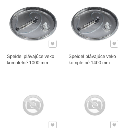
Pridať k Obľúbeným
Pridať 
Speidel plávajúce veko
Speidel plávajúce veko
kompletné 1000 mm
kompletné 1400 mm
Pridať k Obľúbeným
Pridať 