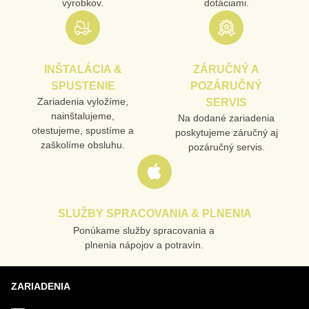
výrobkov.
dotáciami.
INŠTALÁCIA &
ZÁRUČNÝ A
SPUSTENIE
POZÁRUČNÝ
Zariadenia vyložíme,
SERVIS
nainštalujeme,
Na dodané zariadenia
otestujeme, spustíme a
poskytujeme záručný aj
zaškolíme obsluhu.
pozáručný servis.
SLUŽBY SPRACOVANIA & PLNENIA
Ponúkame služby spracovania a
plnenia nápojov a potravín.
ZARIADENIA