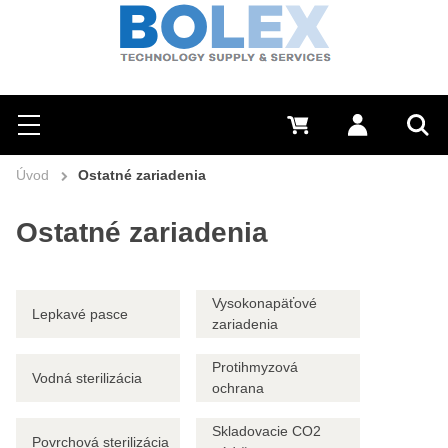
Hľadať
0 €
Prihlásiť sa
Menu
Vyh
Úvod
Ostatné zariadenia
Ostatné zariadenia
Vysokonapäťové
Lepkavé pasce
zariadenia
Protihmyzová
Vodná sterilizácia
ochrana
Skladovacie CO2
Povrchová sterilizácia