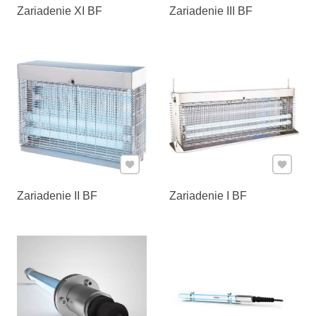
Zariadenie XI BF
Zariadenie III BF
Pridať k Obľúbeným
Pridať 
Zariadenie II BF
Zariadenie I BF