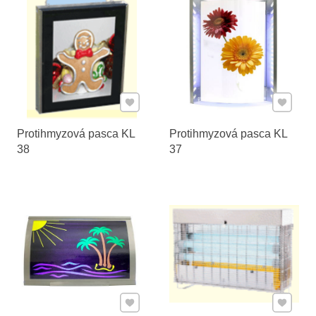
Pridať k Obľúbeným
Pridať 
Protihmyzová pasca KL
Protihmyzová pasca KL
38
37
Pridať k Obľúbeným
Pridať 