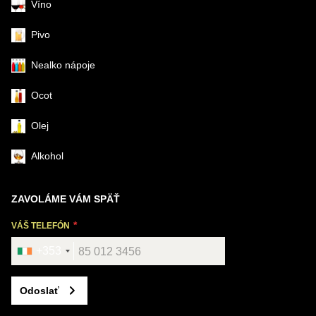
Víno
Pivo
Nealko nápoje
Ocot
Olej
Alkohol
ZAVOLÁME VÁM SPÄŤ
VÁŠ TELEFÓN
+353
Odoslať