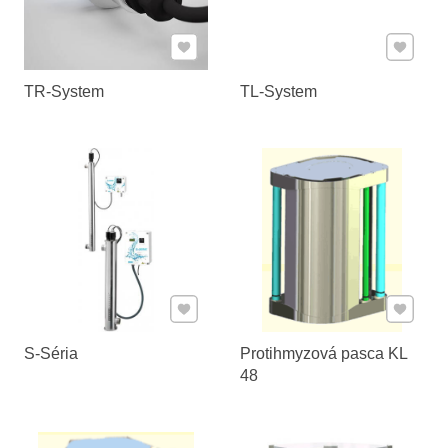
Pridať k Obľúbeným
Pridať 
TR-System
TL-System
Pridať k Obľúbeným
Pridať 
S-Séria
Protihmyzová pasca KL
48