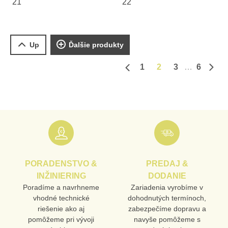
21
22
Up
Ďalšie produkty
1
2
3
6
Predchádzajúca strana
Ďalš
PORADENSTVO &
PREDAJ &
INŽINIERING
DODANIE
Poradíme a navrhneme
Zariadenia vyrobíme v
vhodné technické
dohodnutých termínoch,
riešenie ako aj
zabezpečíme dopravu a
pomôžeme pri vývoji
navyše pomôžeme s