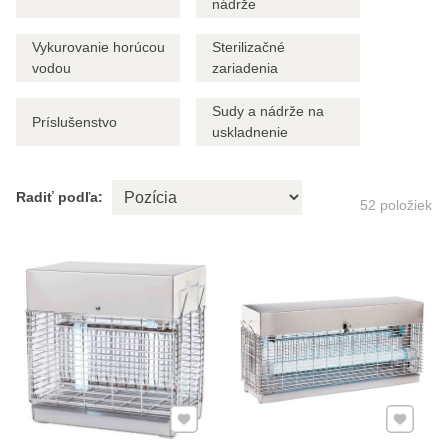
nádrže
Vykurovanie horúcou
Sterilizačné
vodou
zariadenia
Sudy a nádrže na
Príslušenstvo
uskladnenie
Radiť podľa:
52
položiek
Pridať k Obľúbeným
Pridať 