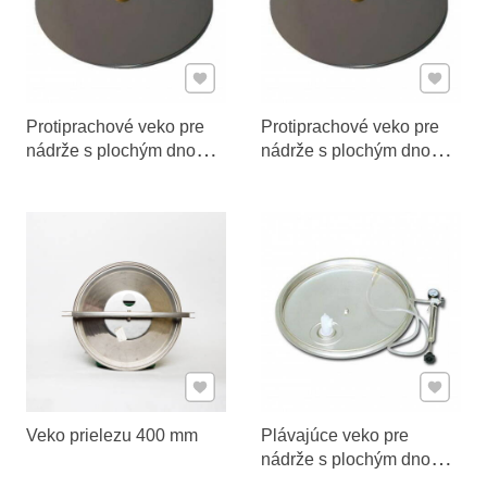
Pridať k Obľúbeným
Pridať 
Protiprachové veko pre
Protiprachové veko pre
nádrže s plochým dnom
nádrže s plochým dnom
200-300 l
700-1000 l
Pridať k Obľúbeným
Pridať 
Veko prielezu 400 mm
Plávajúce veko pre
nádrže s plochým dnom
100-150 l