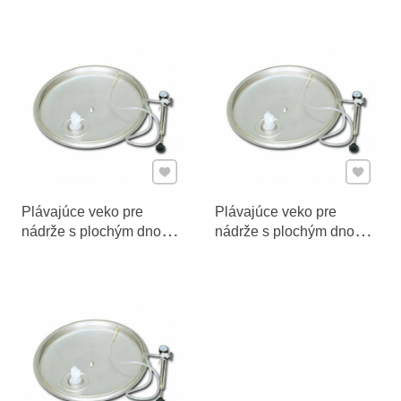
Pridať k Obľúbeným
Pridať 
Plávajúce veko pre
Plávajúce veko pre
nádrže s plochým dnom
nádrže s plochým dnom
200-300 l
400-500 l