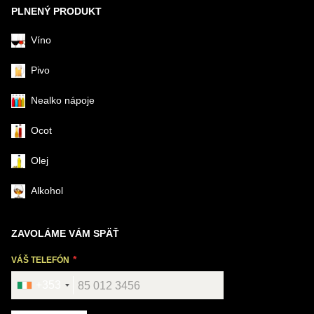
PLNENÝ PRODUKT
Víno
Pivo
Nealko nápoje
Ocot
Olej
Alkohol
ZAVOLÁME VÁM SPÄŤ
VÁŠ TELEFÓN
+353