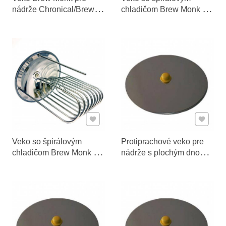
nádrže Chronical/Brew
chladičom Brew Monk pre
Bucket 27 l, vypuklé s
fermentačnú nádrž 30 l
3" TC
Pridať k Obľúbeným
Pridať 
Veko so špirálovým
Protiprachové veko pre
chladičom Brew Monk pre
nádrže s plochým dnom
fermentačnú nádrž 55 l
100-150 l