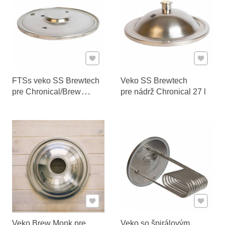
Pridať k Obľúbeným
Pridať 
FTSs veko SS Brewtech
Veko SS Brewtech
pre Chronical/Brew
pre nádrž Chronical 27 l
Bucket 27 l
Pridať k Obľúbeným
Pridať 
Veko Brew Monk pre
Veko so špirálovým