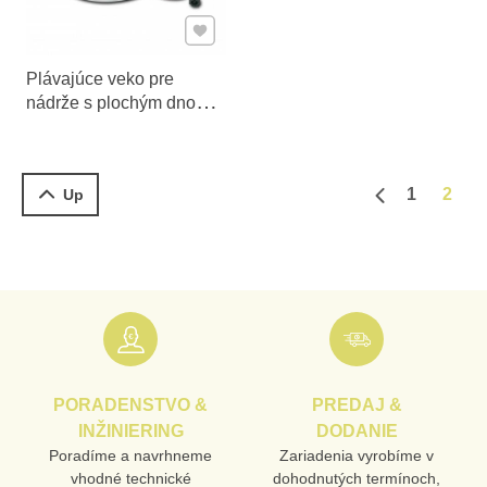
Pridať k Obľúbeným
Plávajúce veko pre
nádrže s plochým dnom
700 -1000 l
1
2
Up
Predchádzajú
PORADENSTVO &
PREDAJ &
INŽINIERING
DODANIE
Poradíme a navrhneme
Zariadenia vyrobíme v
vhodné technické
dohodnutých termínoch,