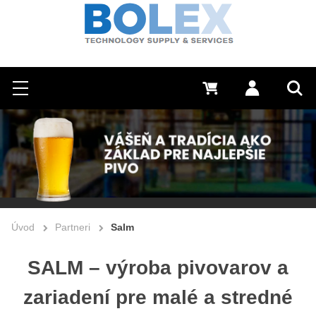
Hľadať
0 €
Prihlásiť sa
Menu
Vyh
Úvod
Partneri
Salm
SALM – výroba pivovarov a
zariadení pre malé a stredné