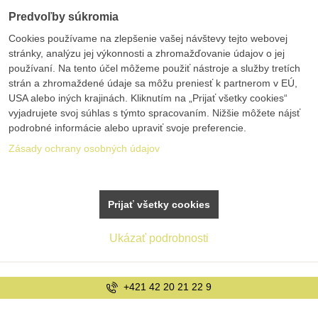
Predvoľby súkromia
Cookies používame na zlepšenie vašej návštevy tejto webovej
stránky, analýzu jej výkonnosti a zhromažďovanie údajov o jej
používaní. Na tento účel môžeme použiť nástroje a služby tretích
strán a zhromaždené údaje sa môžu preniesť k partnerom v EÚ,
USA alebo iných krajinách. Kliknutím na „Prijať všetky cookies“
vyjadrujete svoj súhlas s týmto spracovaním. Nižšie môžete nájsť
podrobné informácie alebo upraviť svoje preferencie.
Zásady ochrany osobných údajov
Prijať všetky cookies
Ukázať podrobnosti
+421 42 20 21 22 9