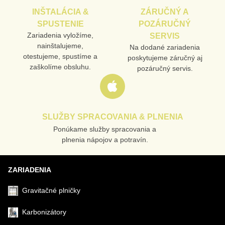
INŠTALÁCIA &
ZÁRUČNÝ A
SPUSTENIE
POZÁRUČNÝ
Zariadenia vyložíme,
SERVIS
nainštalujeme,
Na dodané zariadenia
otestujeme, spustíme a
poskytujeme záručný aj
zaškolíme obsluhu.
pozáručný servis.
SLUŽBY SPRACOVANIA & PLNENIA
Ponúkame služby spracovania a
plnenia nápojov a potravín.
ZARIADENIA
Gravitačné plničky
Karbonizátory