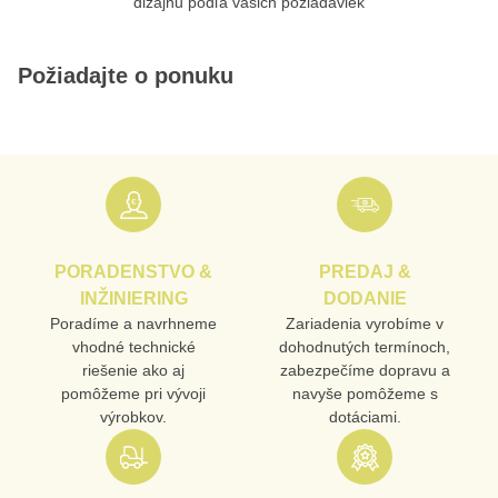
dizajnu podľa vašich požiadaviek
Požiadajte o ponuku
PORADENSTVO &
PREDAJ &
INŽINIERING
DODANIE
Poradíme a navrhneme
Zariadenia vyrobíme v
vhodné technické
dohodnutých termínoch,
riešenie ako aj
zabezpečíme dopravu a
pomôžeme pri vývoji
navyše pomôžeme s
výrobkov.
dotáciami.