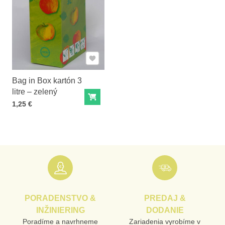
Pridať k Obľúbeným
Bag in Box kartón 3
litre – zelený
Do košíka
Cena s DPH
1,25 €
PORADENSTVO &
PREDAJ &
INŽINIERING
DODANIE
Poradíme a navrhneme
Zariadenia vyrobíme v