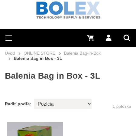
Hľadať
0 €
Prihlásiť sa
Menu
Vyh
Úvod
ONLINE STORE
Balenia Bag-in-Box
Balenia Bag in Box - 3L
Balenia Bag in Box - 3L
Radiť podľa:
1
položka