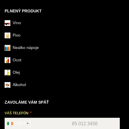
PLNENÝ PRODUKT
Víno
Pivo
Nealko nápoje
Ocot
Olej
Alkohol
ZAVOLÁME VÁM SPÄŤ
VÁŠ TELEFÓN
+353