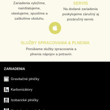
Zariadenia vyložíme,
SERVIS
nainštalujeme,
Na dodané zariadenia
otestujeme, spustíme a
poskytujeme záručný aj
zaškolíme obsluhu.
pozáručný servis.
SLUŽBY SPRACOVANIA & PLNENIA
Ponúkame služby spracovania a
plnenia nápojov a potravín.
ZARIADENIA
Gravitačné plničky
Karbonizátory
Izobarické plničky