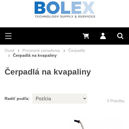
Hľadať
0 €
Prihlásiť sa
Menu
Vyh
Úvod
Procesné zariadenia
Čerpadlá
Čerpadlá na kvapaliny
Čerpadlá na kvapaliny
Radiť podľa:
3
Položky