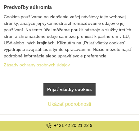
Predvoľby súkromia
Cookies používame na zlepšenie vašej návštevy tejto webovej
stránky, analýzu jej výkonnosti a zhromažďovanie údajov o jej
používaní. Na tento účel môžeme použiť nástroje a služby tretích
strán a zhromaždené údaje sa môžu preniesť k partnerom v EÚ,
USA alebo iných krajinách. Kliknutím na „Prijať všetky cookies“
vyjadrujete svoj súhlas s týmto spracovaním. Nižšie môžete nájsť
podrobné informácie alebo upraviť svoje preferencie.
Zásady ochrany osobných údajov
Prijať všetky cookies
Ukázať podrobnosti
+421 42 20 21 22 9