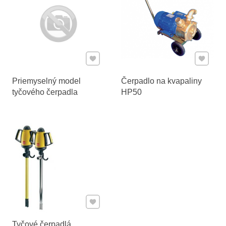
Pridať k Obľúbeným
Pridať 
Priemyselný model
Čerpadlo na kvapaliny
tyčového čerpadla
HP50
Pridať k Obľúbeným
Tyčové čerpadlá