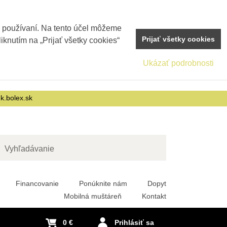
j používaní. Na tento účel môžeme
Prijať všetky cookies
iknutím na „Prijať všetky cookies“
Ukázať podrobnosti
nk.bolex.sk
adať
Financovanie
Ponúknite nám
Dopyt
Mobilná muštáreň
Kontakt
0 €
Prihlásiť sa