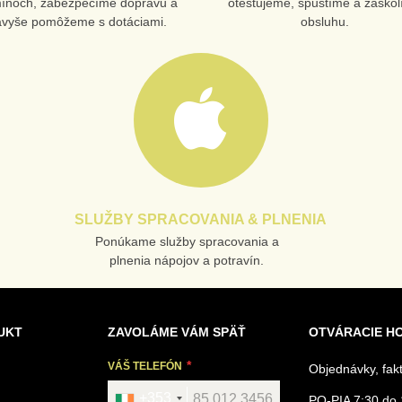
mínoch, zabezpečíme dopravu a
otestujeme, spustíme a zaško
avyše pomôžeme s dotáciami.
obsluhu.
SLUŽBY SPRACOVANIA & PLNENIA
Ponúkame služby spracovania a
plnenia nápojov a potravín.
UKT
ZAVOLÁME VÁM SPÄŤ
OTVÁRACIE H
VÁŠ TELEFÓN
Objednávky, fak
+353
PO-PIA 7:30 do 