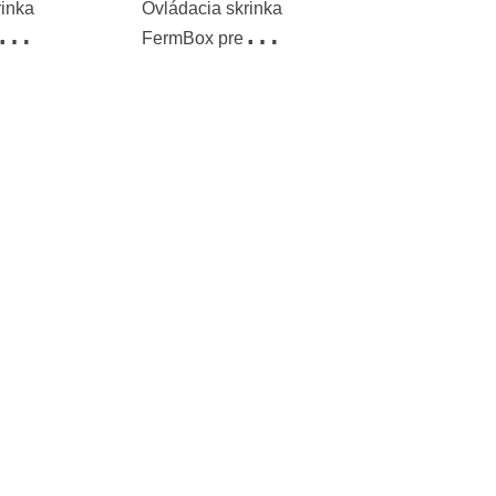
rinka
Ovládacia skrinka
FermBox pre
v teploty
50 regulátorov teploty