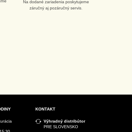
líme
Na dodané zariadenia poskytujeme
záručný aj pozáručný servis.
ODINY
KONTAKT
turácia
Výhradný distribútor
PRE SLOVENSKO
15:30