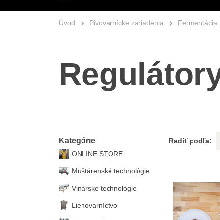
ÚVOD
Úvod
Pivovarnícke zariadenia
Fermentácia
Regulátory
Kategórie
Radiť podľa:
ONLINE STORE
Muštárenské technológie
Vinárske technológie
Liehovarníctvo