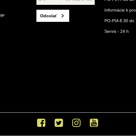
Informácie k p
oje
Odoslať
PO-PIA 8:30 do 
Servis - 24 h
Facebook
Twitter
Instagram
Youtube