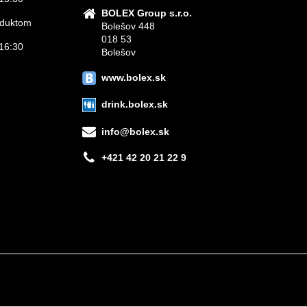
BOLEX Group s.r.o.
roduktom
Bolešov 448
018 53
16:30
Bolešov
www.bolex.sk
drink.bolex.sk
info@bolex.sk
+421 42 20 21 22 9