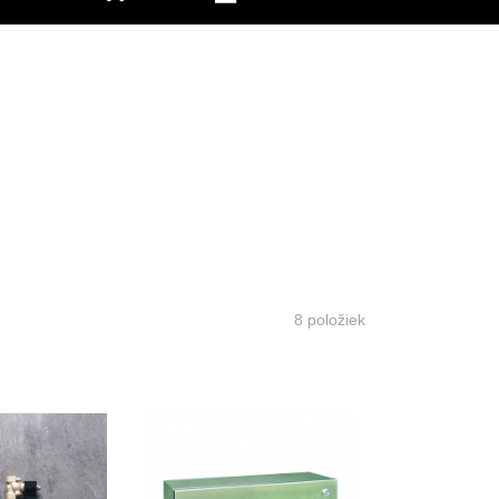
8
položiek