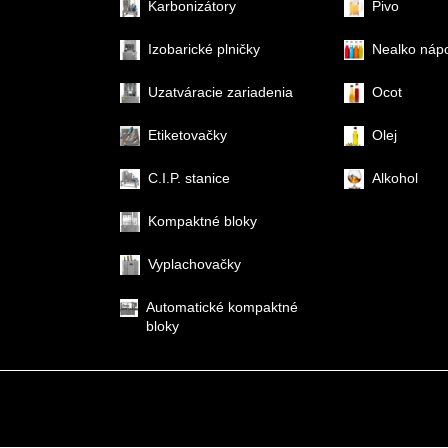
Karbonizátory
Pivo
Izobarické plničky
Nealko náp
Uzatváracie zariadenia
Ocot
Etiketovačky
Olej
C.I.P. stanice
Alkohol
Kompaktné bloky
Vyplachovačky
Automatické kompaktné
bloky