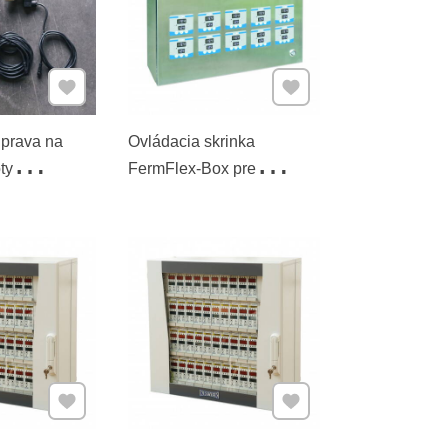
Pridať k Obľúbeným
Pridať k Obľúbeným
prava na
Ovládacia skrinka
ty
FermFlex-Box pre
 FTSs Pro
10 regulátorov teploty
 l
fermentačné
Pridať k Obľúbeným
Pridať k Obľúbeným