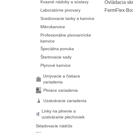
Kvasné nádoby a sústavy
Ovládacia sk
Laboratórne pivovary
FermFlex-Box
20 regulátoro
Scedzovacie tanky a kanvice
Mikrokanvice
Profesionálne pivovarnícke
kanvice
Špeciálna ponuka
Štartovacie sady
Plynové kanvice
Umývacie a čistiace
zariadenia
Plniace zariadenia
Uzatváracie zariadenia
Linky na plnenie a
uzatváranie plechoviek
Skladovacie nádrže