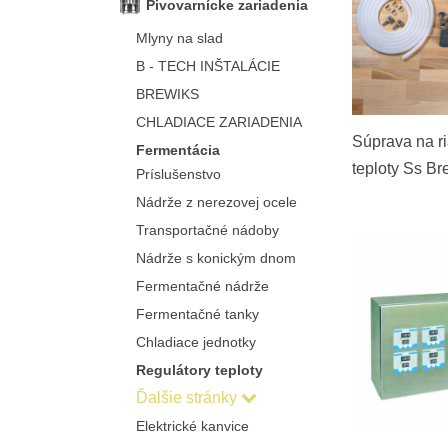
Pivovarnícke zariadenia
Mlyny na slad
B - TECH INŠTALÁCIE
BREWIKS
CHLADIACE ZARIADENIA
Súprava na r
Fermentácia
teploty Ss B
Príslušenstvo
pre ≤ 556 l o
Nádrže z nerezovej ocele
dozrievacie 
Transportačné nádoby
Nádrže s konickým dnom
Fermentačné nádrže
Fermentačné tanky
Chladiace jednotky
Regulátory teploty
Ďalšie stránky
Elektrické kanvice