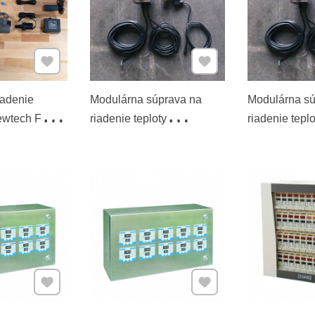
Pridať k Obľúbeným
Pridať k Obľúbeným
iadenie
Modulárna súprava na
Modulárna sú
rewtech FTSs
riadenie teploty
riadenie teplo
plášťované a
Ss Brewtech FTSs Pro
Ss Brewtech
nádrže
1/2" pre ≤ 556 l
3/4" pre ≥ 795
oplášťované fermentačné
oplášťované 
nádrže
nádrže
Pridať k Obľúbeným
Pridať k Obľúbeným