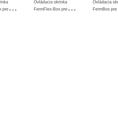
rinka
Ovládacia skrinka
Ovládacia sk
 pre
FermFlex-Box pre
FermBox pre
v teploty
30 regulátorov teploty
40 regulátoro