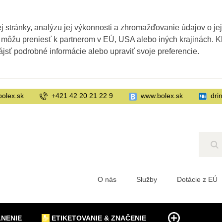
 stránky, analýzu jej výkonnosti a zhromažďovanie údajov o je
 môžu preniesť k partnerom v EÚ, USA alebo iných krajinách. Kl
ájsť podrobné informácie alebo upraviť svoje preferencie.
bolex.sk
+421 42 20 21 22 9
www.bolex.sk
dri
Hľ
O nás
Služby
Dotácie z EÚ
LNENIE
ETIKETOVANIE & ZNAČENIE