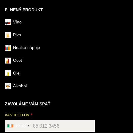
PLNENÝ PRODUKT
Víno
Pivo
Nealko nápoje
Ocot
Olej
Alkohol
ZAVOLÁME VÁM SPÄŤ
VÁŠ TELEFÓN
+353