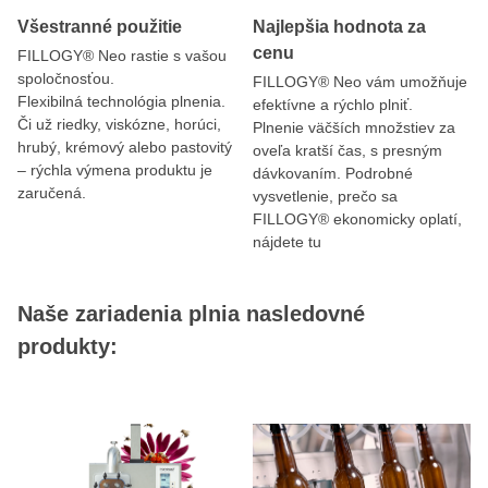
Všestranné použitie
Najlepšia hodnota za
cenu
FILLOGY® Neo rastie s vašou
spoločnosťou.
FILLOGY® Neo vám umožňuje
Flexibilná technológia plnenia.
efektívne a rýchlo plniť.
Či už riedky, viskózne, horúci,
Plnenie väčších množstiev za
hrubý, krémový alebo pastovitý
oveľa kratší čas, s presným
– rýchla výmena produktu je
dávkovaním. Podrobné
zaručená.
vysvetlenie, prečo sa
FILLOGY® ekonomicky oplatí,
nájdete tu
Naše zariadenia plnia nasledovné
produkty: