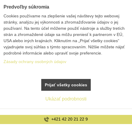
Predvoľby súkromia
Cookies používame na zlepšenie vašej návštevy tejto webovej
stránky, analýzu jej výkonnosti a zhromažďovanie údajov o jej
používaní. Na tento účel môžeme použiť nástroje a služby tretích
strán a zhromaždené údaje sa môžu preniesť k partnerom v EÚ,
USA alebo iných krajinách. Kliknutím na „Prijať všetky cookies“
vyjadrujete svoj súhlas s týmto spracovaním. Nižšie môžete nájsť
podrobné informácie alebo upraviť svoje preferencie.
Zásady ochrany osobných údajov
Prijať všetky cookies
Ukázať podrobnosti
+421 42 20 21 22 9