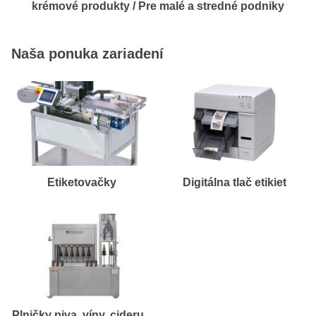
krémové produkty / Pre malé a stredné podniky
Naša ponuka zariadení
Digitálna tlač etikiet
Etiketovačky
Plničky piva, víny, cideru,..