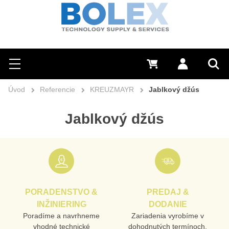
Hľadať
0 €
Prihlásiť sa
Menu
Vyh
Úvod
Referencie
KREUZMAYR
Jablkový džús
Jablkový džús
PORADENSTVO &
PREDAJ &
INŽINIERING
DODANIE
Poradíme a navrhneme
Zariadenia vyrobíme v
vhodné technické
dohodnutých termínoch,