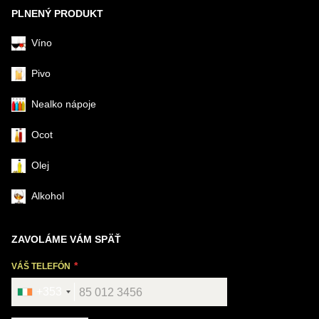
PLNENÝ PRODUKT
Víno
Pivo
Nealko nápoje
Ocot
Olej
Alkohol
ZAVOLÁME VÁM SPÄŤ
VÁŠ TELEFÓN
+353