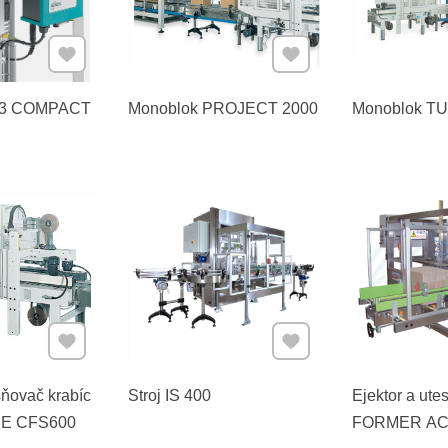
Pridať k Obľúbeným
Pridať k Obľúbeným
153 COMPACT
Monoblok PROJECT 2000
Monoblok T
Pridať k Obľúbeným
Pridať k Obľúbeným
sňovač krabíc
Stroj IS 400
Ejektor a ute
E CFS600
FORMER AC