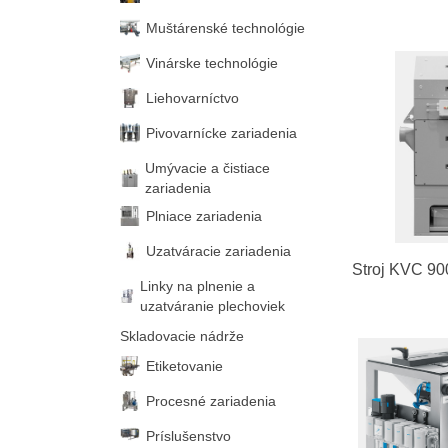
Muštárenské technológie
Vinárske technológie
Liehovarníctvo
Pivovarnícke zariadenia
Umývacie a čistiace
zariadenia
Plniace zariadenia
Uzatváracie zariadenia
Stroj KVC 90
Linky na plnenie a
uzatváranie plechoviek
Skladovacie nádrže
Etiketovanie
Procesné zariadenia
Príslušenstvo