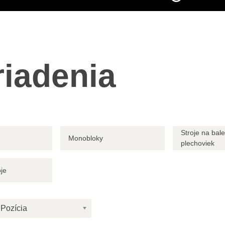
riadenia
Stroje na bal
Monobloky
plechoviek
oje
Pozícia