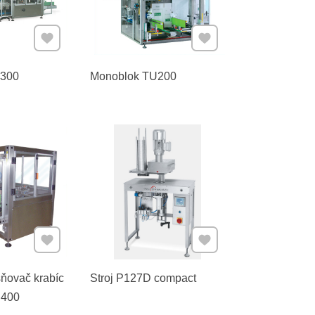
Pridať k Obľúbeným
Pridať k Obľúbeným
U300
Monoblok TU200
Pridať k Obľúbeným
Pridať k Obľúbeným
sňovač krabíc
Stroj P127D compact
400