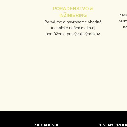
PORADENSTVO &
Zari
INŽINIERING
ter
Poradíme a navrhneme vhodné
n
technické riešenie ako aj
pomôžeme pri vývoji výrobkov.
ZARIADENIA
PLNENÝ PROD