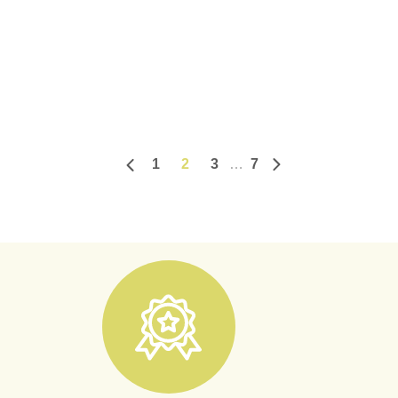
1
2
3
7
Predchádzajúca strana
Ďalšia stránka