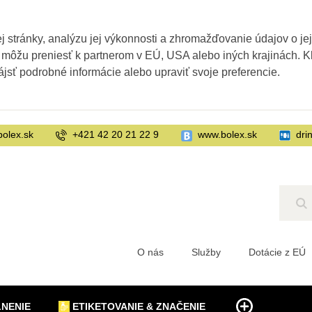
 stránky, analýzu jej výkonnosti a zhromažďovanie údajov o je
 môžu preniesť k partnerom v EÚ, USA alebo iných krajinách. Kl
ájsť podrobné informácie alebo upraviť svoje preferencie.
bolex.sk
+421 42 20 21 22 9
www.bolex.sk
dri
Hľ
O nás
Služby
Dotácie z EÚ
LNENIE
ETIKETOVANIE & ZNAČENIE