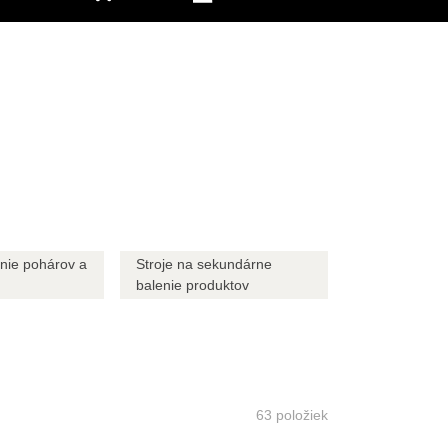
enie pohárov a
Stroje na sekundárne
balenie produktov
63
položiek