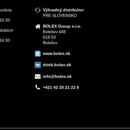
turácia
Výhradný distribútor
PRE SLOVENSKO
15:30
BOLEX Group s.r.o.
roduktom
Bolešov 448
018 53
16:30
Bolešov
www.bolex.sk
drink.bolex.sk
info@bolex.sk
+421 42 20 21 22 9