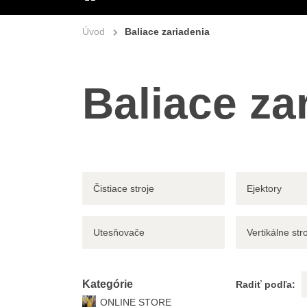
ÚVOD
Úvod
Baliace zariadenia
Baliace za
Čistiace stroje
Ejektory
Utesňovače
Vertikálne str
Kategórie
Radiť podľa:
ONLINE STORE