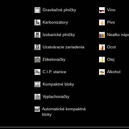
Gravitačné plničky
Víno
Karbonizátory
Pivo
Izobarické plničky
Nealko náp
Uzatváracie zariadenia
Ocot
Etiketovačky
Olej
C.I.P. stanice
Alkohol
Kompaktné bloky
Vyplachovačky
Automatické kompaktné
bloky