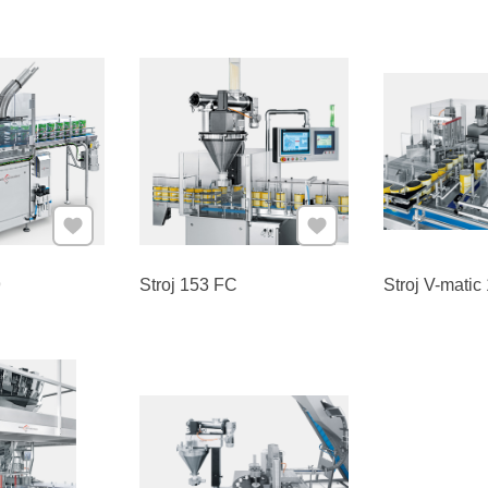
Pridať k Obľúbeným
Pridať k Obľúbeným
9
Stroj 153 FC
Stroj V-matic