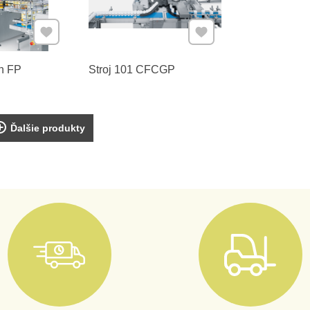
Pridať k Obľúbeným
Pridať k Obľúbeným
in FP
Stroj 101 CFCGP
Ďalšie produkty