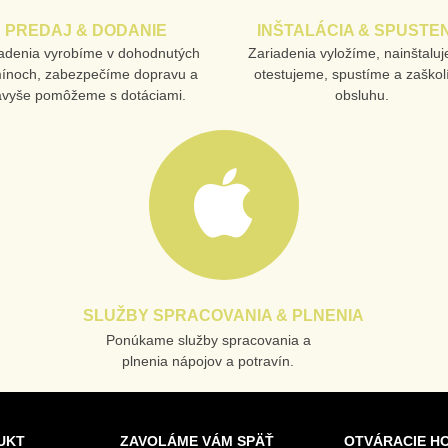
PREDAJ & DODANIE
INŠTALÁCIA & SPUSTEN
adenia vyrobíme v dohodnutých
Zariadenia vyložíme, nainštalu
mínoch, zabezpečíme dopravu a
otestujeme, spustíme a zaško
avyše pomôžeme s dotáciami.
obsluhu.
SLUŽBY SPRACOVANIA & PLNENIA
Ponúkame služby spracovania a
plnenia nápojov a potravín.
UKT
ZAVOLÁME VÁM SPÄŤ
OTVÁRACIE H