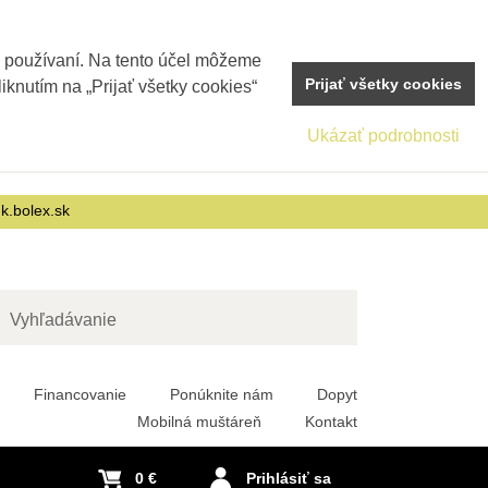
j používaní. Na tento účel môžeme
Prijať všetky cookies
iknutím na „Prijať všetky cookies“
Ukázať podrobnosti
nk.bolex.sk
adať
Financovanie
Ponúknite nám
Dopyt
Mobilná muštáreň
Kontakt
0 €
Prihlásiť sa