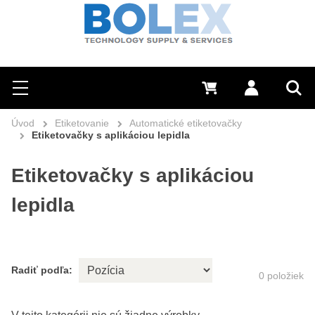
Hľadať
0 €
Prihlásiť sa
Menu
Vyh
Úvod
Etiketovanie
Automatické etiketovačky
Etiketovačky s aplikáciou lepidla
Etiketovačky s aplikáciou
lepidla
Radiť podľa:
0
položiek