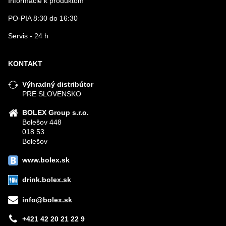
Informácie k produktom
PO-PIA 8:30 do 16:30
Servis - 24 h
KONTAKT
Výhradný distribútor
PRE SLOVENSKO
BOLEX Group s.r.o.
Bolešov 448
018 53
Bolešov
www.bolex.sk
drink.bolex.sk
info@bolex.sk
+421 42 20 21 22 9