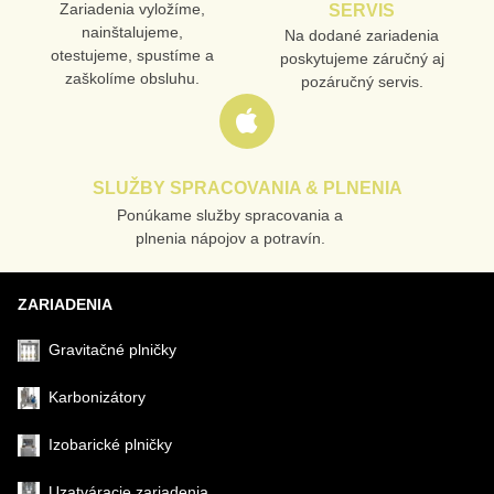
Zariadenia vyložíme,
SERVIS
nainštalujeme,
Na dodané zariadenia
otestujeme, spustíme a
poskytujeme záručný aj
zaškolíme obsluhu.
pozáručný servis.
SLUŽBY SPRACOVANIA & PLNENIA
Ponúkame služby spracovania a
plnenia nápojov a potravín.
ZARIADENIA
Gravitačné plničky
Karbonizátory
Izobarické plničky
Uzatváracie zariadenia