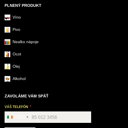
PLNENÝ PRODUKT
Víno
Pivo
Nealko nápoje
Ocot
Olej
Alkohol
ZAVOLÁME VÁM SPÄŤ
VÁŠ TELEFÓN
+353