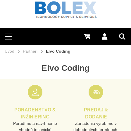
Hľadať
0 €
Prihlásiť sa
Menu
Vyh
Úvod
Partneri
Elvo Coding
Elvo Coding
PORADENSTVO &
PREDAJ &
INŽINIERING
DODANIE
Poradíme a navrhneme
Zariadenia vyrobíme v
vhodné technické
dohodnutých termínoch,