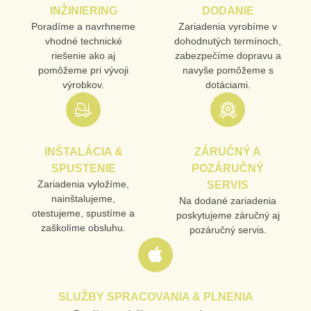
INŽINIERING
DODANIE
Poradíme a navrhneme
Zariadenia vyrobíme v
vhodné technické
dohodnutých termínoch,
riešenie ako aj
zabezpečíme dopravu a
pomôžeme pri vývoji
navyše pomôžeme s
výrobkov.
dotáciami.
INŠTALÁCIA &
ZÁRUČNÝ A
SPUSTENIE
POZÁRUČNÝ
Zariadenia vyložíme,
SERVIS
nainštalujeme,
Na dodané zariadenia
otestujeme, spustíme a
poskytujeme záručný aj
zaškolíme obsluhu.
pozáručný servis.
SLUŽBY SPRACOVANIA & PLNENIA