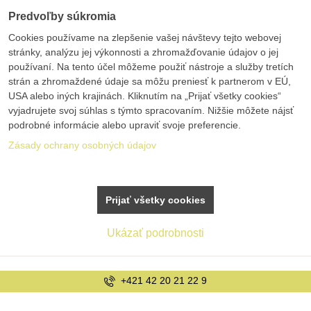
Predvoľby súkromia
Cookies používame na zlepšenie vašej návštevy tejto webovej
stránky, analýzu jej výkonnosti a zhromažďovanie údajov o jej
používaní. Na tento účel môžeme použiť nástroje a služby tretích
strán a zhromaždené údaje sa môžu preniesť k partnerom v EÚ,
USA alebo iných krajinách. Kliknutím na „Prijať všetky cookies“
vyjadrujete svoj súhlas s týmto spracovaním. Nižšie môžete nájsť
podrobné informácie alebo upraviť svoje preferencie.
Zásady ochrany osobných údajov
Prijať všetky cookies
Ukázať podrobnosti
+421 42 20 21 22 9