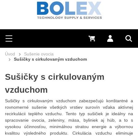
Hľadať
0 €
Prihlásiť sa
Menu
Vyh
Úvod
Sušenie ovocia
Sušičky s cirkulovaným vzduchom
Sušičky s cirkulovaným
vzduchom
Sušičky s cirkulovaným vzduchom zabezpečujú konštantné a
rovnomerné sušenie všetkých vrstiev surovín vďaka aktívnej
recirkulácii teplého vzduchu. Tento typ sušičiek je ideálny na
spracovanie ovocia, zeleniny, mäsa, byliniek aj húb, a to s
vysokou účinnosťou, minimálnou stratou energie a výbornou
kvalitou výsledného produktu. Cirkulácia vzduchu eliminuje