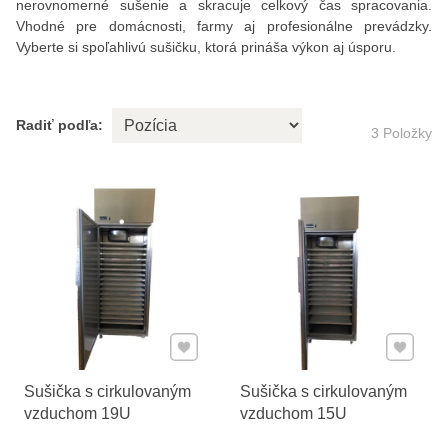
nerovnomerné sušenie a skracuje celkový čas spracovania.
Vhodné pre domácnosti, farmy aj profesionálne prevádzky.
Vyberte si spoľahlivú sušičku, ktorá prináša výkon aj úsporu.
Radiť podľa:
3
Položky
Pridať k Obľúbeným
Pridať 
Sušička s cirkulovaným
Sušička s cirkulovaným
vzduchom 19U
vzduchom 15U