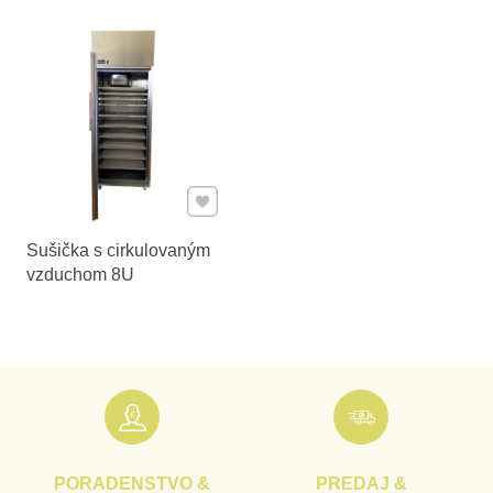
Pridať k Obľúbeným
Sušička s cirkulovaným
vzduchom 8U
PORADENSTVO &
PREDAJ &