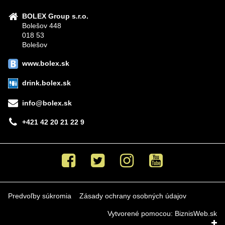
BOLEX Group s.r.o.
Bolešov 448
018 53
Bolešov
www.bolex.sk
drink.bolex.sk
info@bolex.sk
+421 42 20 21 22 9
Facebook
Twitter
Instagram
Youtube
Predvoľby súkromia
Zásady ochrany osobných údajov
Vytvorené pomocou:
BiznisWeb.sk