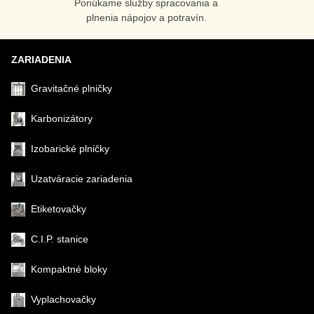
Ponúkame služby spracovania a
plnenia nápojov a potravín.
ZARIADENIA
Gravitačné plničky
Karbonizátory
Izobarické plničky
Uzatváracie zariadenia
Etiketovačky
C.I.P. stanice
Kompaktné bloky
Vyplachovačky