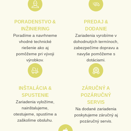
URL
PORADENSTVO &
PREDAJ &
PRODUKT
INŽINIERING
DODANIE
Poradíme a navrhneme
Zariadenia vyrobíme v
vhodné technické
dohodnutých termínoch,
MENO
riešenie ako aj
zabezpečíme dopravu a
pomôžeme pri vývoji
navyše pomôžeme s
výrobkov.
dotáciami.
E-MAIL
INŠTALÁCIA &
ZÁRUČNÝ A
TELEFÓN
SPUSTENIE
POZÁRUČNÝ
Zariadenia vyložíme,
SERVIS
nainštalujeme,
Na dodané zariadenia
otestujeme, spustíme a
poskytujeme záručný aj
VAŠA OTÁZKA K PRODUKTU
zaškolíme obsluhu.
pozáručný servis.