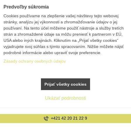
Predvoľby súkromia
Cookies používame na zlepšenie vašej návštevy tejto webovej
stránky, analýzu jej výkonnosti a zhromažďovanie údajov o jej
používaní. Na tento účel môžeme použiť nástroje a služby tretích
strán a zhromaždené údaje sa môžu preniesť k partnerom v EÚ,
USA alebo iných krajinách. Kliknutím na „Prijať všetky cookies“
vyjadrujete svoj súhlas s týmto spracovaním. Nižšie môžete nájsť
podrobné informácie alebo upraviť svoje preferencie.
Zásady ochrany osobných údajov
Prijať všetky cookies
Ukázať podrobnosti
+421 42 20 21 22 9