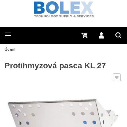
Hľadať
0 €
Prihlásiť sa
Menu
Vyh
Úvod
Protihmyzová pasca KL 27
Pridať 