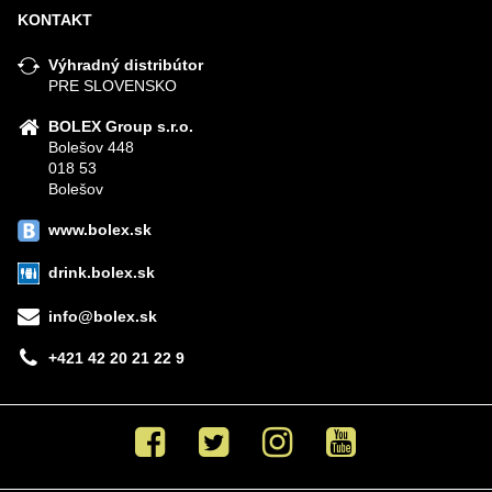
KONTAKT
Výhradný distribútor
PRE SLOVENSKO
BOLEX Group s.r.o.
Bolešov 448
018 53
Bolešov
www.bolex.sk
drink.bolex.sk
info@bolex.sk
+421 42 20 21 22 9
Facebook
Twitter
Instagram
Youtube