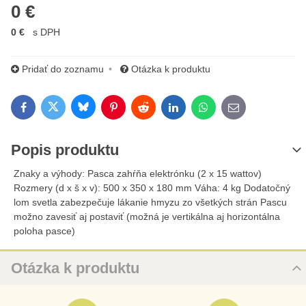
0 €
0 €
s DPH
Pridať do zoznamu
Otázka k produktu
Bluesky
Twitter
Facebook
Pinterest
Reddit
LinkedIn
WhatsApp
E-mail
Popis produktu
Znaky a výhody: Pasca zahŕňa elektrónku (2 x 15 wattov)
Rozmery (d x š x v): 500 x 350 x 180 mm Váha: 4 kg Dodatočný
lom svetla zabezpečuje lákanie hmyzu zo všetkých strán Pascu
možno zavesiť aj postaviť (možná je vertikálna aj horizontálna
poloha pasce)
Otázka k produktu
Nová otázka k produktu