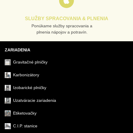
SLUŽBY SPRACOVANIA & PLNENIA
Ponúkame služby spracovania a
Odoslať
plnenia nápojov a potravín.
ZARIADENIA
Gravitačné plničky
Karbonizátory
Izobarické plničky
Uzatváracie zariadenia
Etiketovačky
C.I.P. stanice