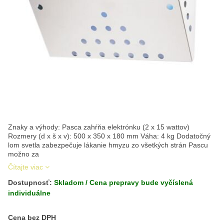
Znaky a výhody: Pasca zahŕňa elektrónku (2 x 15 wattov)
Rozmery (d x š x v): 500 x 350 x 180 mm Váha: 4 kg Dodatočný
lom svetla zabezpečuje lákanie hmyzu zo všetkých strán Pascu
možno za
Čítajte viac
Dostupnosť:
Skladom / Cena prepravy bude vyčíslená
individuálne
Cena s DPH
Cena bez DPH