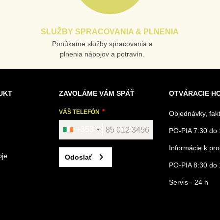
SLUŽBY SPRACOVANIA & PLNENIA
Ponúkame služby spracovania a
plnenia nápojov a potravín.
UKT
ZAVOLÁME VÁM SPÄŤ
OTVÁRACIE H
VÁŠ TELEFÓN
Objednávky, fak
+353
PO-PIA 7:30 do 
Informácie k p
oje
Odoslať
PO-PIA 8:30 do 
Servis - 24 h