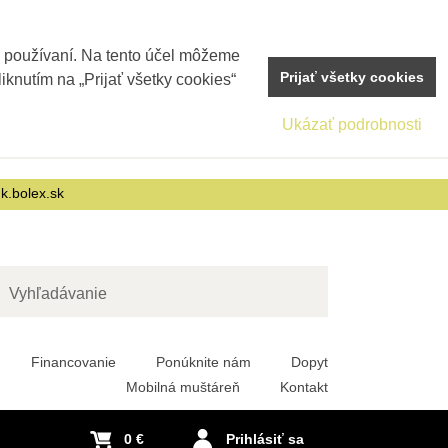
j používaní. Na tento účel môžeme
Prijať všetky cookies
iknutím na „Prijať všetky cookies“
Ukázať podrobnosti
nk.bolex.sk
adať
Financovanie
Ponúknite nám
Dopyt
Mobilná muštáreň
Kontakt
0 €
Prihlásiť sa