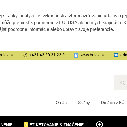
 stránky, analýzu jej výkonnosti a zhromažďovanie údajov o je
 môžu preniesť k partnerom v EÚ, USA alebo iných krajinách. Kl
ájsť podrobné informácie alebo upraviť svoje preferencie.
bolex.sk
+421 42 20 21 22 9
www.bolex.sk
dri
Hľ
O nás
Služby
Dotácie z EÚ
LNENIE
ETIKETOVANIE & ZNAČENIE