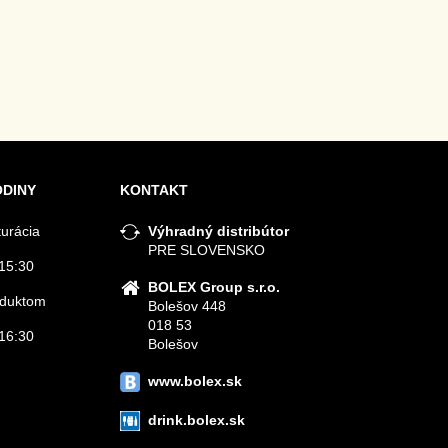
ODINY
KONTAKT
turácia
Výhradný distribútor
PRE SLOVENSKO
15:30
BOLEX Group s.r.o.
roduktom
Bolešov 448
018 53
16:30
Bolešov
www.bolex.sk
drink.bolex.sk