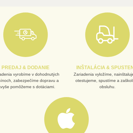
PREDAJ & DODANIE
INŠTALÁCIA & SPUSTEN
adenia vyrobíme v dohodnutých
Zariadenia vyložíme, nainštalu
mínoch, zabezpečíme dopravu a
otestujeme, spustíme a zaško
avyše pomôžeme s dotáciami.
obsluhu.