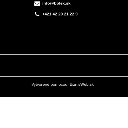
info@bolex.sk
+421 42 20 21 22 9
Vytvorené pomocou:
BiznisWeb.sk