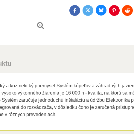
Bluesky
Twitter
Facebook
Pinterest
Red
uktu
cký a kozmetický priemysel Systém kúpeľov a záhradných jaziero
ť vysoko výkonného žiarenia je 16 000 h - kvalita, na ktorú sa 
) Systém zaručuje jednoduchú inštaláciu a údržbu Elektronika
egrovaná do rozvádzača, v dôsledku čoho je zaručená prístupn
e v rôznych prevedeniach.