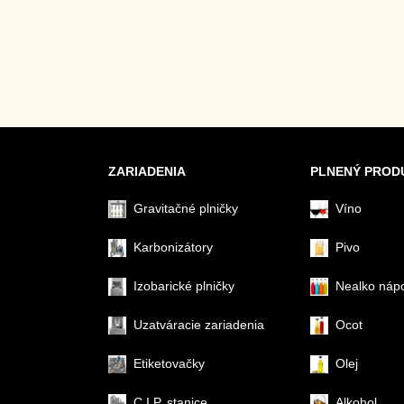
ZARIADENIA
PLNENÝ PROD
Gravitačné plničky
Víno
Karbonizátory
Pivo
Izobarické plničky
Nealko náp
Uzatváracie zariadenia
Ocot
Etiketovačky
Olej
C.I.P. stanice
Alkohol