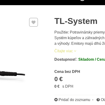
TL-System
Pridať k Obľúbeným
Použitie: Potravinársky priem
Systém kúpeľov a záhradných j
a výhody: Emitory majú dlhú ži
Čítajte viac
Dostupnosť:
Skladom / Cena
Cena s DPH
Cena bez DPH
0 €
0 €
s DPH
Pridať do zoznamu
Ot