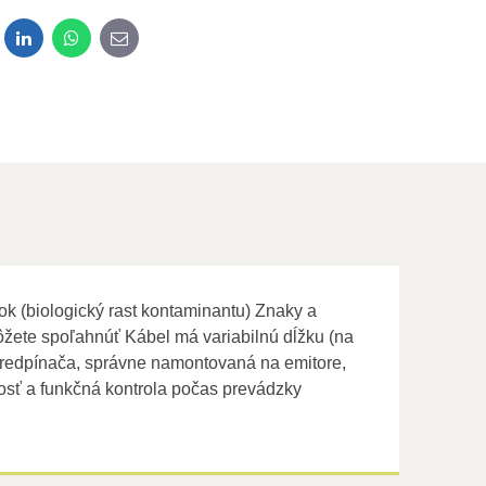
dit
LinkedIn
WhatsApp
E-mail
k (biologický rast kontaminantu) Znaky a
môžete spoľahnúť Kábel má variabilnú dĺžku (na
 predpínača, správne namontovaná na emitore,
osť a funkčná kontrola počas prevádzky