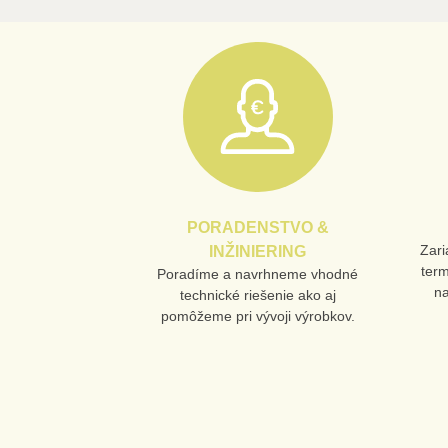
PORADENSTVO &
Zari
INŽINIERING
ter
Poradíme a navrhneme vhodné
n
technické riešenie ako aj
pomôžeme pri vývoji výrobkov.