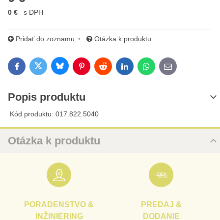
0 €
s DPH
Pridať do zoznamu
Otázka k produktu
Bluesky
Twitter
Facebook
Pinterest
Reddit
LinkedIn
WhatsApp
E-mail
Popis produktu
Kód produktu: 017.822.5040
Otázka k produktu
Nová otázka k produktu
URL
PORADENSTVO &
PREDAJ &
PRODUKT
INŽINIERING
DODANIE