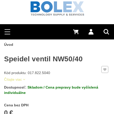
Hľadať
0 €
Prihlásiť sa
Menu
Vyh
Úvod
Speidel ventil NW50/40
Pridať 
Kód produktu: 017.822.5040
Čítajte viac
Dostupnosť:
Skladom / Cena prepravy bude vyčíslená
individuálne
Cena s DPH
Cena bez DPH
0 €