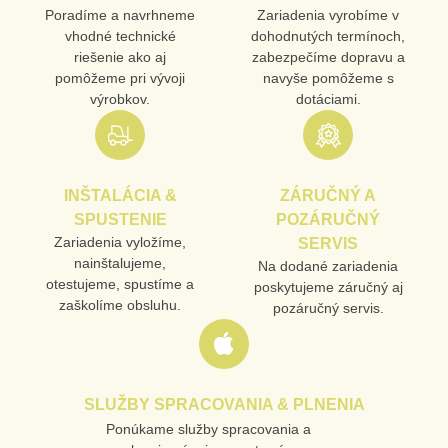
Poradíme a navrhneme
Zariadenia vyrobíme v
vhodné technické
dohodnutých termínoch,
MENO
riešenie ako aj
zabezpečíme dopravu a
pomôžeme pri vývoji
navyše pomôžeme s
výrobkov.
dotáciami.
E-MAIL
INŠTALÁCIA &
ZÁRUČNÝ A
TELEFÓN
SPUSTENIE
POZÁRUČNÝ
Zariadenia vyložíme,
SERVIS
nainštalujeme,
Na dodané zariadenia
otestujeme, spustíme a
poskytujeme záručný aj
VAŠA OTÁZKA K PRODUKTU
zaškolíme obsluhu.
pozáručný servis.
SLUŽBY SPRACOVANIA & PLNENIA
Ponúkame služby spracovania a
Odoslať