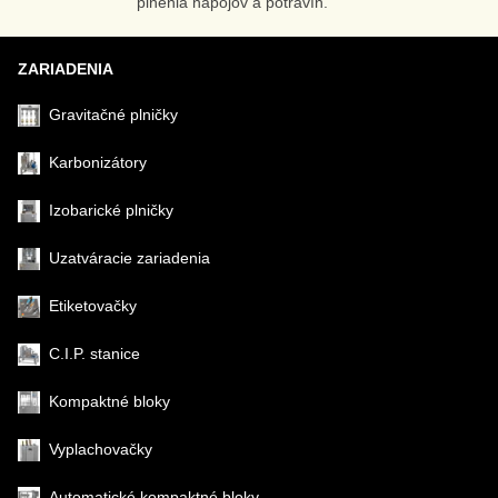
plnenia nápojov a potravín.
ZARIADENIA
Gravitačné plničky
Karbonizátory
Izobarické plničky
Uzatváracie zariadenia
Etiketovačky
C.I.P. stanice
Kompaktné bloky
Vyplachovačky
Automatické kompaktné bloky