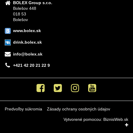
BOLEX Group s.r.o.
Bolešov 448
018 53
Bolešov
www.bolex.sk
drink.bolex.sk
info@bolex.sk
+421 42 20 21 22 9
Facebook
Twitter
Instagram
Youtube
Predvoľby súkromia
Zásady ochrany osobných údajov
Vytvorené pomocou:
BiznisWeb.sk