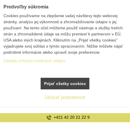
Predvoľby súkromia
Cookies používame na zlepšenie vašej návštevy tejto webovej
stránky, analýzu jej výkonnosti a zhromažďovanie údajov o jej
používaní. Na tento účel môžeme použiť nástroje a služby tretích
strán a zhromaždené údaje sa môžu preniesť k partnerom v EÚ,
USA alebo iných krajinách. Kliknutím na „Prijať všetky cookies“
vyjadrujete svoj súhlas s týmto spracovaním. Nižšie môžete nájsť
podrobné informácie alebo upraviť svoje preferencie.
Zásady ochrany osobných údajov
Prijať všetky cookies
Ukázať podrobnosti
+421 42 20 21 22 9