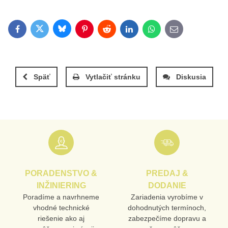
Bluesky
Twitter
Facebook
Pinterest
Reddit
LinkedIn
WhatsApp
E-mail
Späť
Vytlačiť stránku
Diskusia
PORADENSTVO &
PREDAJ &
INŽINIERING
DODANIE
Poradíme a navrhneme
Zariadenia vyrobíme v
vhodné technické
dohodnutých termínoch,
riešenie ako aj
zabezpečíme dopravu a