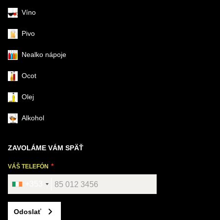
Víno
Pivo
Nealko nápoje
Ocot
Olej
Alkohol
ZAVOLÁME VÁM SPÄŤ
VÁŠ TELEFÓN
+353
Odoslať