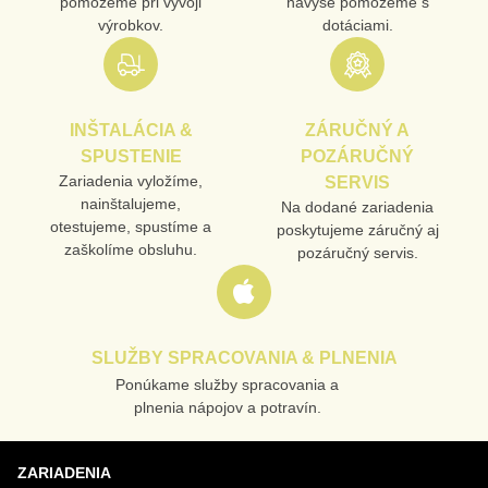
pomôžeme pri vývoji
navyše pomôžeme s
výrobkov.
dotáciami.
INŠTALÁCIA &
ZÁRUČNÝ A
SPUSTENIE
POZÁRUČNÝ
Zariadenia vyložíme,
SERVIS
nainštalujeme,
Na dodané zariadenia
otestujeme, spustíme a
poskytujeme záručný aj
zaškolíme obsluhu.
pozáručný servis.
SLUŽBY SPRACOVANIA & PLNENIA
Ponúkame služby spracovania a
plnenia nápojov a potravín.
ZARIADENIA