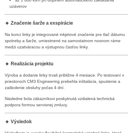
uzáverov
🔹 Značenie šarže a exspirácie
Na konci linky je integrované inkjetové značenie pre tlač dátumu
spotreby a šarže, umiestnené na samostatnom nosnom ráme
medzi uzatváracou a výstupnou časťou linky.
🔹 Realizácia projektu
Výroba a dodanie linky trvali približne 4 mesiace. Po testovaní v
priestoroch CM3 Engineering prebehla inštalácia, spustenie a
zaškolenie obsluhy počas 4 dní.
Následne bola zákazníkovi poskytnutá vzdialená technická
podpora formou servisnej zmluvy.
🔹 Výsledok
Výsledkom je vysoko flexibilná kozmetická výrobná linka, ktorá