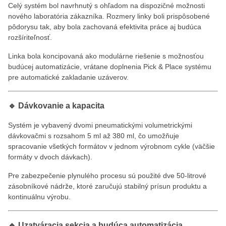
Celý systém bol navrhnutý s ohľadom na dispozičné možnosti
nového laboratória zákazníka. Rozmery linky boli prispôsobené
pôdorysu tak, aby bola zachovaná efektivita práce aj budúca
rozšíriteľnosť.
Linka bola koncipovaná ako modulárne riešenie s možnosťou
budúcej automatizácie, vrátane doplnenia Pick & Place systému
pre automatické zakladanie uzáverov.
🔹 Dávkovanie a kapacita
Systém je vybavený dvomi pneumatickými volumetrickými
dávkovačmi s rozsahom 5 ml až 380 ml, čo umožňuje
spracovanie všetkých formátov v jednom výrobnom cykle (väčšie
formáty v dvoch dávkach).
Pre zabezpečenie plynulého procesu sú použité dve 50-litrové
zásobníkové nádrže, ktoré zaručujú stabilný prísun produktu a
kontinuálnu výrobu.
🔹 Uzatváracia sekcia a budúca automatizácia