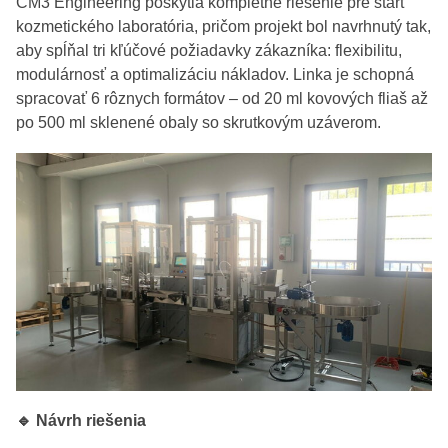
CM3 Engineering poskytla kompletné riešenie pre štart
kozmetického laboratória, pričom projekt bol navrhnutý tak,
aby spĺňal tri kľúčové požiadavky zákazníka: flexibilitu,
modulárnosť a optimalizáciu nákladov. Linka je schopná
spracovať 6 rôznych formátov – od 20 ml kovových fliaš až
po 500 ml sklenené obaly so skrutkovým uzáverom.
🔹 Návrh riešenia