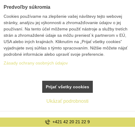
Predvoľby súkromia
Cookies používame na zlepšenie vašej návštevy tejto webovej
stránky, analýzu jej výkonnosti a zhromažďovanie údajov o jej
používaní. Na tento účel môžeme použiť nástroje a služby tretích
strán a zhromaždené údaje sa môžu preniesť k partnerom v EÚ,
USA alebo iných krajinách. Kliknutím na „Prijať všetky cookies“
vyjadrujete svoj súhlas s týmto spracovaním. Nižšie môžete nájsť
podrobné informácie alebo upraviť svoje preferencie.
Zásady ochrany osobných údajov
Prijať všetky cookies
Ukázať podrobnosti
+421 42 20 21 22 9