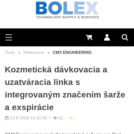
Hľadať
0 €
Prihlásiť sa
Menu
Vyh
Úvod
Referencie
CM3 ENGINEERING
Kozmetická dávkovacia a
uzatváracia linka s
integrovaným značením šarže
a exspirácie
13.6.2026 12:14.55
61
0