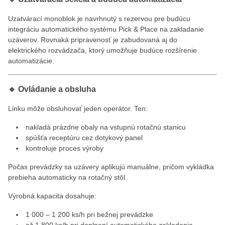
Uzatvárací monoblok je navrhnutý s rezervou pre budúcu
integráciu automatického systému Pick & Place na zakladanie
uzáverov. Rovnaká pripravenosť je zabudovaná aj do
elektrického rozvádzača, ktorý umožňuje budúce rozšírenie
automatizácie.
🔹 Ovládanie a obsluha
Linku môže obsluhovať jeden operátor. Ten:
nakladá prázdne obaly na vstupnú rotačnú stanicu
spúšťa receptúru cez dotykový panel
kontroluje proces výroby
Počas prevádzky sa uzávery aplikujú manuálne, pričom vykládka
prebieha automaticky na rotačný stôl.
Výrobná kapacita dosahuje:
1 000 – 1 200 ks/h pri bežnej prevádzke
až 1 800 ks/h pri doplnení automatického zakladania