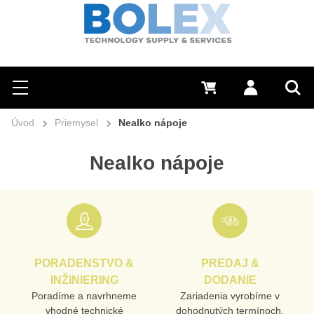
Hľadať
0 €
Prihlásiť sa
Menu
Vyh
Úvod
Priemysel
Nealko nápoje
Nealko nápoje
PORADENSTVO &
PREDAJ &
INŽINIERING
DODANIE
Poradíme a navrhneme
Zariadenia vyrobíme v
vhodné technické
dohodnutých termínoch,