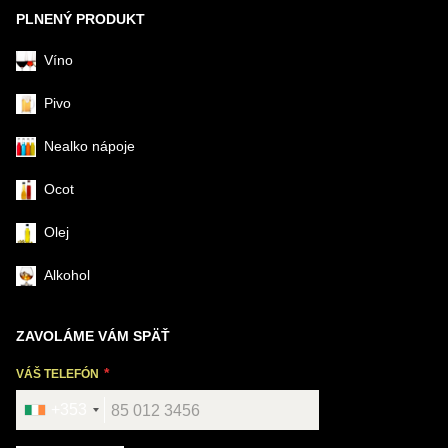
PLNENÝ PRODUKT
Víno
Pivo
Nealko nápoje
Ocot
Olej
Alkohol
ZAVOLÁME VÁM SPÄŤ
VÁŠ TELEFÓN
+353