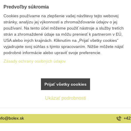
Predvoľby súkromia
Cookies používame na zlepšenie vašej návštevy tejto webovej
stránky, analýzu jej výkonnosti a zhromažďovanie údajov o jej
používaní. Na tento účel môžeme použiť nástroje a služby tretích
strán a zhromaždené údaje sa môžu preniesť k partnerom v EÚ,
USA alebo iných krajinách. Kliknutím na „Prijať všetky cookies“
vyjadrujete svoj súhlas s týmto spracovaním. Nižšie môžete nájsť
podrobné informácie alebo upraviť svoje preferencie.
Zásady ochrany osobných údajov
Prijať všetky cookies
Ukázať podrobnosti
+421 42 20 21 22 9