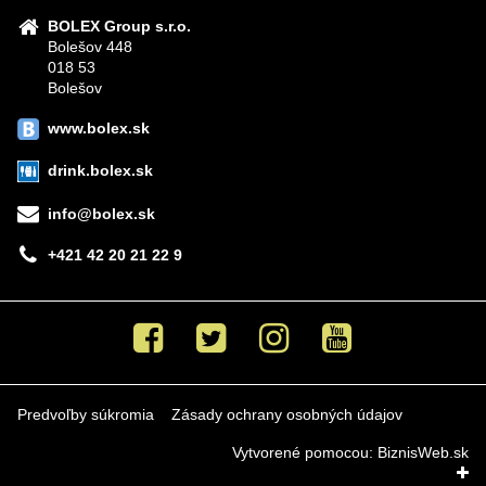
BOLEX Group s.r.o.
Bolešov 448
018 53
Bolešov
www.bolex.sk
drink.bolex.sk
info@bolex.sk
+421 42 20 21 22 9
Facebook
Twitter
Instagram
Youtube
Predvoľby súkromia
Zásady ochrany osobných údajov
Vytvorené pomocou:
BiznisWeb.sk