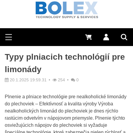
Hľadať
0 €
Prihlásiť sa
Menu
Vyh
Typy plniacich technológií pre
limonády
20.1.2025 19:59.31
254
0
Plnenie a plniace technológie pre nealkoholické limonády
do plechoviek – Efektívnosť a kvalita výroby Výroba
nealkoholických limonád do plechoviek je dnes rýchlo
rastúcim odvetvím v nápojovom priemysle. Plnenie týchto
osviežujúcich nápojov do plechoviek si vyžaduje
špeciálne technológie, ktoré zabezpečia nielen rýchlosť a