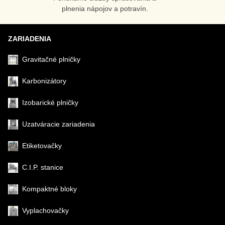
plnenia nápojov a potravín.
ZARIADENIA
Gravitačné plničky
Karbonizátory
Izobarické plničky
Uzatváracie zariadenia
Etiketovačky
C.I.P. stanice
Kompaktné bloky
Vyplachovačky