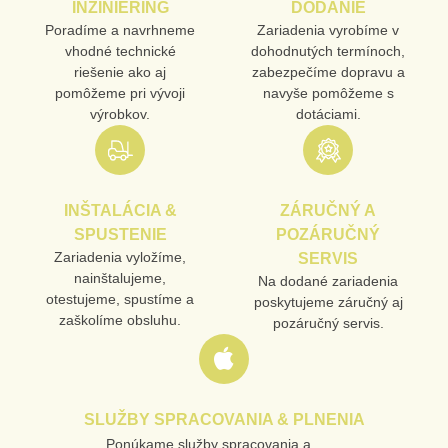
INŽINIERING
DODANIE
Poradíme a navrhneme
Zariadenia vyrobíme v
vhodné technické
dohodnutých termínoch,
riešenie ako aj
zabezpečíme dopravu a
pomôžeme pri vývoji
navyše pomôžeme s
výrobkov.
dotáciami.
INŠTALÁCIA &
ZÁRUČNÝ A
SPUSTENIE
POZÁRUČNÝ
Zariadenia vyložíme,
SERVIS
nainštalujeme,
Na dodané zariadenia
otestujeme, spustíme a
poskytujeme záručný aj
zaškolíme obsluhu.
pozáručný servis.
SLUŽBY SPRACOVANIA & PLNENIA
Ponúkame služby spracovania a