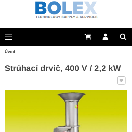
Hľadať
0 €
Prihlásiť sa
Menu
Vyh
Úvod
Strúhací drvič, 400 V / 2,2 kW
Pridať 