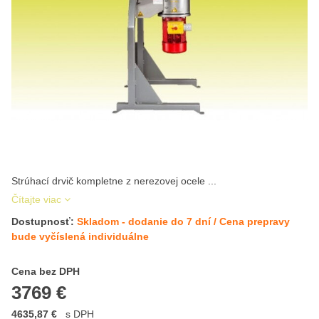
Strúhací drvič kompletne z nerezovej ocele ...
Čítajte viac
Dostupnosť:
Skladom - dodanie do 7 dní / Cena prepravy
bude vyčíslená individuálne
Cena s DPH
Cena bez DPH
3769 €
4635,87 €
s DPH