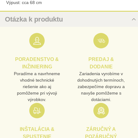
Výpust: cca 68 cm
Otázka k produktu
Nová otázka k produktu
URL
PORADENSTVO &
PREDAJ &
PRODUKT
INŽINIERING
DODANIE
Poradíme a navrhneme
Zariadenia vyrobíme v
vhodné technické
dohodnutých termínoch,
MENO
riešenie ako aj
zabezpečíme dopravu a
pomôžeme pri vývoji
navyše pomôžeme s
výrobkov.
dotáciami.
E-MAIL
INŠTALÁCIA &
ZÁRUČNÝ A
TELEFÓN
SPUSTENIE
POZÁRUČNÝ