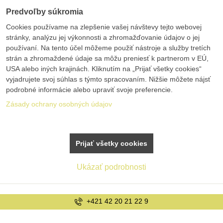
Predvoľby súkromia
Cookies používame na zlepšenie vašej návštevy tejto webovej
stránky, analýzu jej výkonnosti a zhromažďovanie údajov o jej
používaní. Na tento účel môžeme použiť nástroje a služby tretích
strán a zhromaždené údaje sa môžu preniesť k partnerom v EÚ,
USA alebo iných krajinách. Kliknutím na „Prijať všetky cookies“
vyjadrujete svoj súhlas s týmto spracovaním. Nižšie môžete nájsť
podrobné informácie alebo upraviť svoje preferencie.
Zásady ochrany osobných údajov
Prijať všetky cookies
Ukázať podrobnosti
+421 42 20 21 22 9