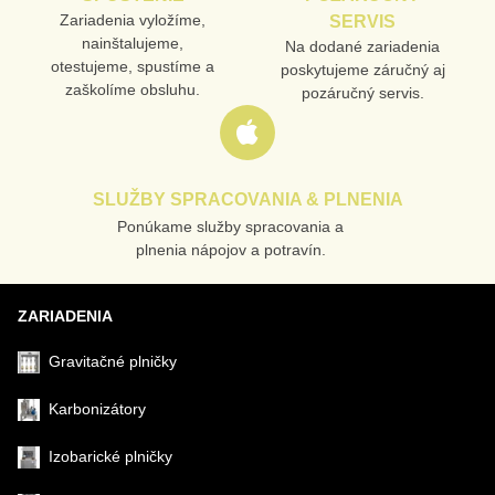
Zariadenia vyložíme,
SERVIS
nainštalujeme,
Na dodané zariadenia
otestujeme, spustíme a
poskytujeme záručný aj
VAŠA OTÁZKA K PRODUKTU
zaškolíme obsluhu.
pozáručný servis.
SLUŽBY SPRACOVANIA & PLNENIA
Ponúkame služby spracovania a
Odoslať
plnenia nápojov a potravín.
ZARIADENIA
Gravitačné plničky
Karbonizátory
Izobarické plničky