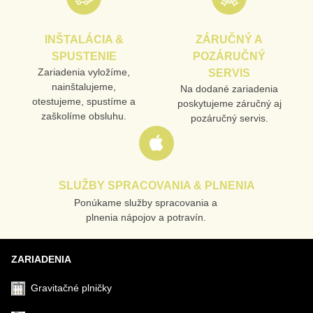
INŠTALÁCIA &
ZÁRUČNÝ A
TELEFÓN
SPUSTENIE
POZÁRUČNÝ
Zariadenia vyložíme,
SERVIS
nainštalujeme,
Na dodané zariadenia
otestujeme, spustíme a
poskytujeme záručný aj
VAŠA OTÁZKA K PRODUKTU
zaškolíme obsluhu.
pozáručný servis.
SLUŽBY SPRACOVANIA & PLNENIA
Ponúkame služby spracovania a
Odoslať
plnenia nápojov a potravín.
ZARIADENIA
Gravitačné plničky