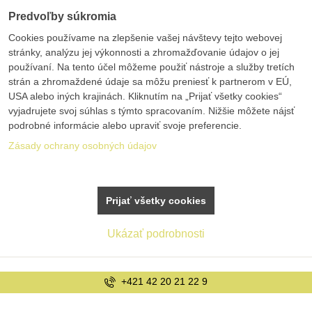
Predvoľby súkromia
Cookies používame na zlepšenie vašej návštevy tejto webovej
stránky, analýzu jej výkonnosti a zhromažďovanie údajov o jej
používaní. Na tento účel môžeme použiť nástroje a služby tretích
strán a zhromaždené údaje sa môžu preniesť k partnerom v EÚ,
USA alebo iných krajinách. Kliknutím na „Prijať všetky cookies“
vyjadrujete svoj súhlas s týmto spracovaním. Nižšie môžete nájsť
podrobné informácie alebo upraviť svoje preferencie.
Zásady ochrany osobných údajov
Prijať všetky cookies
Ukázať podrobnosti
+421 42 20 21 22 9