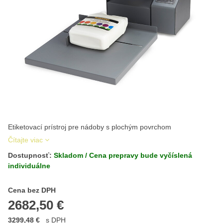
Etiketovací prístroj pre nádoby s plochým povrchom
Čítajte viac
Dostupnosť:
Skladom / Cena prepravy bude vyčíslená
individuálne
Cena s DPH
Cena bez DPH
2682,50 €
3299,48 €
s DPH