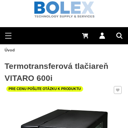
Hľadať
0 €
Prihlásiť sa
Menu
Vyh
Úvod
Termotransferová tlačiareň
VITARO 600i
Pridať 
PRE CENU POŠLITE OTÁZKU K PRODUKTU