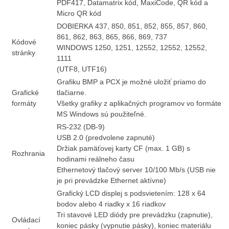
PDF417, Datamatrix kód, MaxiCode, QR kód a
Micro QR kód
DOBIERKA
437, 850, 851, 852, 855, 857, 860,
861, 862, 863, 865, 866, 869, 737
Kódové
WINDOWS 1250, 1251, 12552, 12552, 12552,
stránky
1111
(UTF8, UTF16)
Grafiku BMP a PCX je možné uložiť priamo do
Grafické
tlačiarne.
formáty
Všetky grafiky z aplikačných programov vo formáte
MS Windows sú použiteľné.
RS-232 (DB-9)
USB 2.0 (predvolene zapnuté)
Držiak pamäťovej karty CF (max. 1 GB) s
Rozhrania
hodinami reálneho času
Ethernetový tlačový server 10/100 Mb/s (USB nie
je pri prevádzke Ethernet aktívne)
Grafický LCD displej s podsvietením: 128 x 64
bodov alebo 4 riadky x 16 riadkov
Tri stavové LED diódy pre prevádzku (zapnutie),
Ovládací
koniec pásky (vypnutie pásky), koniec materiálu