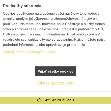
Predvoľby súkromia
Cookies používame na zlepšenie vašej návštevy tejto webovej
stránky, analýzu jej výkonnosti a zhromažďovanie údajov o jej
používaní. Na tento účel môžeme použiť nástroje a služby tretích
strán a zhromaždené údaje sa môžu preniesť k partnerom v EÚ,
USA alebo iných krajinách. Kliknutím na „Prijať všetky cookies“
vyjadrujete svoj súhlas s týmto spracovaním. Nižšie môžete nájsť
podrobné informácie alebo upraviť svoje preferencie.
Zásady ochrany osobných údajov
Prijať všetky cookies
Ukázať podrobnosti
+421 42 20 21 22 9