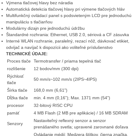
Výmena tlačovej hlavy bez náradia
Automatická detekcia tlačovej hlavy pri výmene tlačových hláv
Multifunkčný ovládací panel s podsvieteným LCD pre jednoduchú
manipuláciu s tlačiarňou
Modulárny dizajn pre jednoduchú údržbu
Štandardné rozhrania: Ethernet, USB 2.0, sériová a CF zásuvka
Interné WLAN rozhranie, paralelný, rezací nôž, dávkovač etikiet,
odvíjač a navíjač k dispozícii ako voliteľné príslušenstvo
TECHNICKÉ ÚDAJE:
Proces tlače
Termotransfer / priama tepelná tlač
rozlíšenie
12 bodov/mm (300 dpi)
Rýchlosť
50 mm/s~102 mm/s (2IPS~4IPS)
tlače
Šírka tlače
168,0 mm (6,61")
Dĺžka tlače
min. 4 mm (0,16”); Max. 1371 mm (54")
procesor
32-bitový RISC CPU
pamäť
4 MB Flash (2 MB pre aplikácie) / 16 MB SDRAM
Nastaviteľný reflexný senzor a senzor
Senzory
prenášaného svetla; upravené zarovnané doľava
Ovládanie médií: Medzera štítkov, čierna značka,