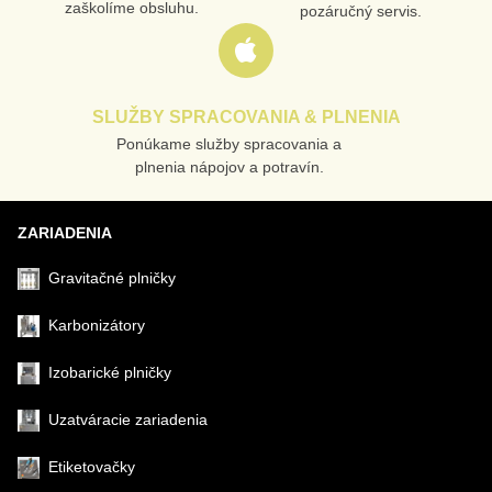
zaškolíme obsluhu.
pozáručný servis.
SLUŽBY SPRACOVANIA & PLNENIA
Ponúkame služby spracovania a
Odoslať
plnenia nápojov a potravín.
ZARIADENIA
Gravitačné plničky
Karbonizátory
Izobarické plničky
Uzatváracie zariadenia
Etiketovačky