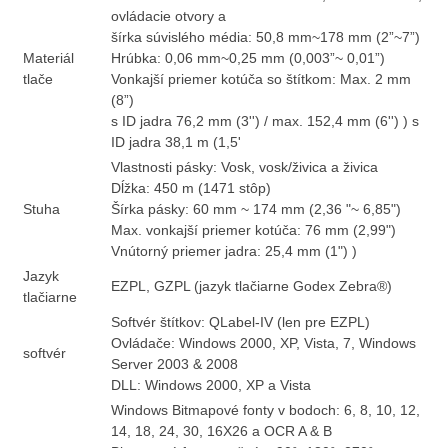
ovládacie otvory a
šírka súvislého média: 50,8 mm~178 mm (2”~7”)
Materiál
Hrúbka: 0,06 mm~0,25 mm (0,003”~ 0,01”)
tlače
Vonkajší priemer kotúča so štítkom: Max. 2 mm
(8”)
s ID jadra 76,2 mm (3'') / max. 152,4 mm (6'') ) s
ID jadra 38,1 m (1,5'
Vlastnosti pásky: Vosk, vosk/živica a živica
Dĺžka: 450 m (1471 stôp)
Stuha
Šírka pásky: 60 mm ~ 174 mm (2,36 "~ 6,85")
Max. vonkajší priemer kotúča: 76 mm (2,99")
Vnútorný priemer jadra: 25,4 mm (1") )
Jazyk
EZPL, GZPL (jazyk tlačiarne Godex Zebra®)
tlačiarne
Softvér štítkov: QLabel-IV (len pre EZPL)
Ovládače: Windows 2000, XP, Vista, 7, Windows
softvér
Server 2003 & 2008
DLL: Windows 2000, XP a Vista
Windows Bitmapové fonty v bodoch: 6, 8, 10, 12,
14, 18, 24, 30, 16X26 a OCR A & B