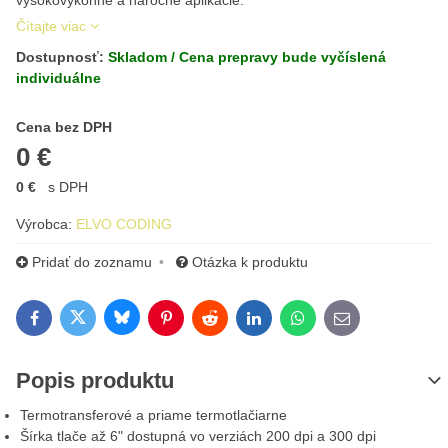
vysokovýkonné a náročné aplikácie.
Čítajte viac
Dostupnosť:
Skladom / Cena prepravy bude vyčíslená
individuálne
Cena s DPH
Cena bez DPH
0 €
0 €
s DPH
Výrobca:
ELVO CODING
Pridať do zoznamu
Otázka k produktu
Bluesky
Twitter
Facebook
Pinterest
Reddit
LinkedIn
WhatsApp
E-mail
Popis produktu
Termotransferové a priame termotlačiarne
Šírka tlače až 6" dostupná vo verziách 200 dpi a 300 dpi