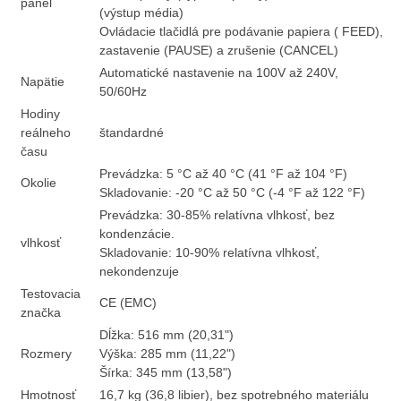
panel
(výstup média)
Ovládacie tlačidlá pre podávanie papiera ( FEED),
zastavenie (PAUSE) a zrušenie (CANCEL)
Automatické nastavenie na 100V až 240V,
Napätie
50/60Hz
Hodiny
reálneho
štandardné
času
Prevádzka: 5 °C až 40 °C (41 °F až 104 °F)
Okolie
Skladovanie: -20 °C až 50 °C (-4 °F až 122 °F)
Prevádzka: 30-85% relatívna vlhkosť, bez
kondenzácie.
vlhkosť
Skladovanie: 10-90% relatívna vlhkosť,
nekondenzuje
Testovacia
CE (EMC)
značka
Dĺžka: 516 mm (20,31")
Rozmery
Výška: 285 mm (11,22")
Šírka: 345 mm (13,58")
Hmotnosť
16,7 kg (36,8 libier), bez spotrebného materiálu