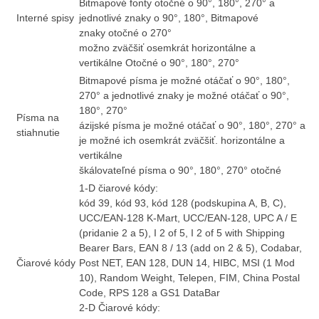
Bitmapové fonty otočné o 90°, 180°, 270° a
Interné spisy
jednotlivé znaky o 90°, 180°, Bitmapové
znaky
otočné o 270°
možno zväčšiť osemkrát horizontálne a
vertikálne Otočné o 90°, 180°, 270°
Bitmapové písma je možné otáčať o 90°, 180°,
270° a jednotlivé znaky je možné otáčať o 90°,
180°, 270°
Písma na
ázijské písma je možné otáčať o 90°, 180°, 270° a
stiahnutie
je možné ich osemkrát zväčšiť. horizontálne a
vertikálne
škálovateľné písma o 90°, 180°, 270° otočné
1-D čiarové kódy:
kód 39, kód 93, kód 128 (podskupina A, B, C),
UCC/EAN-128 K-Mart, UCC/EAN-128, UPC A / E
(pridanie 2 a 5), I 2 of 5, I 2 of 5 with Shipping
Bearer Bars, EAN 8 / 13 (add on 2 & 5), Codabar,
Čiarové kódy
Post NET, EAN 128, DUN 14, HIBC, MSI (1 Mod
10), Random Weight, Telepen, FIM, China Postal
Code, RPS 128 a GS1 DataBar
2-D Čiarové kódy: