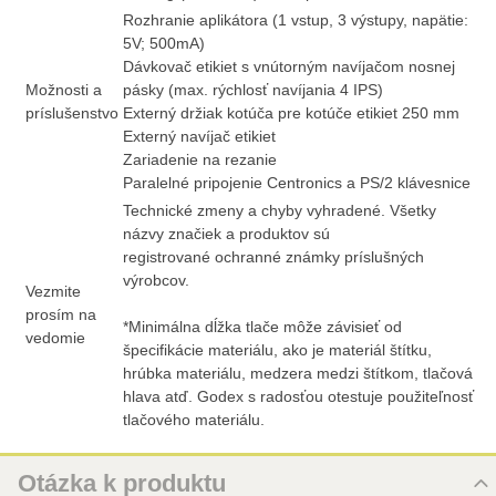
Rozhranie aplikátora (1 vstup, 3 výstupy, napätie:
5V; 500mA)
Dávkovač etikiet s vnútorným navíjačom nosnej
Možnosti a
pásky (max. rýchlosť navíjania 4 IPS)
príslušenstvo
Externý držiak kotúča pre kotúče etikiet 250 mm
Externý navíjač etikiet
Zariadenie na rezanie
Paralelné pripojenie Centronics a PS/2 klávesnice
Technické zmeny a chyby vyhradené. Všetky
názvy značiek a produktov sú
registrované ochranné známky príslušných
výrobcov.
Vezmite
prosím na
*Minimálna dĺžka tlače môže závisieť od
vedomie
špecifikácie materiálu, ako je materiál štítku,
hrúbka materiálu, medzera medzi štítkom, tlačová
hlava atď. Godex s radosťou otestuje použiteľnosť
tlačového materiálu.
Otázka k produktu