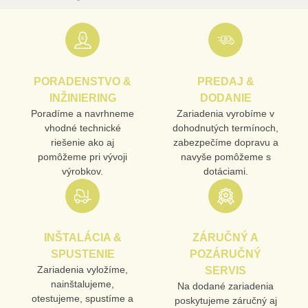
Nová otázka k produktu
URL
PORADENSTVO &
PREDAJ &
PRODUKT
INŽINIERING
DODANIE
Poradíme a navrhneme
Zariadenia vyrobíme v
vhodné technické
dohodnutých termínoch,
MENO
riešenie ako aj
zabezpečíme dopravu a
pomôžeme pri vývoji
navyše pomôžeme s
výrobkov.
dotáciami.
E-MAIL
INŠTALÁCIA &
ZÁRUČNÝ A
TELEFÓN
SPUSTENIE
POZÁRUČNÝ
Zariadenia vyložíme,
SERVIS
nainštalujeme,
Na dodané zariadenia
otestujeme, spustíme a
poskytujeme záručný aj
VAŠA OTÁZKA K PRODUKTU