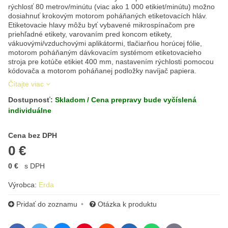
rýchlosť 80 metrov/minútu (viac ako 1 000 etikiet/minútu) možno
dosiahnuť krokovým motorom poháňaných etiketovacích hláv.
Etiketovacie hlavy môžu byť vybavené mikrospínačom pre
priehľadné etikety, varovaním pred koncom etikety,
vákuovými/vzduchovými aplikátormi, tlačiarňou horúcej fólie,
motorom poháňaným dávkovacím systémom etiketovacieho
stroja pre kotúče etikiet 400 mm, nastavením rýchlosti pomocou
kódovača a motorom poháňanej podložky navíjač papiera.
Čítajte viac
Dostupnosť:
Skladom / Cena prepravy bude vyčíslená
individuálne
Cena s DPH
Cena bez DPH
0 €
0 €
s DPH
Výrobca:
Erda
Pridať do zoznamu
Otázka k produktu