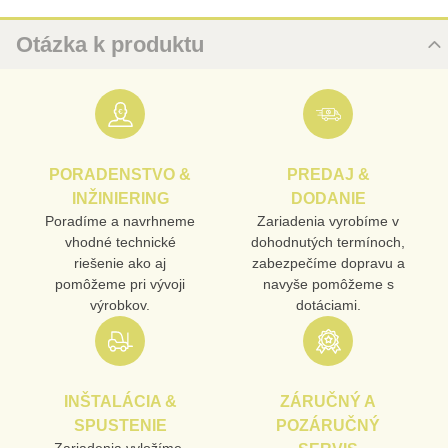
Otázka k produktu
Nová otázka k produktu
URL
PORADENSTVO &
PREDAJ &
PRODUKT
INŽINIERING
DODANIE
Poradíme a navrhneme
Zariadenia vyrobíme v
vhodné technické
dohodnutých termínoch,
MENO
riešenie ako aj
zabezpečíme dopravu a
pomôžeme pri vývoji
navyše pomôžeme s
výrobkov.
dotáciami.
E-MAIL
INŠTALÁCIA &
ZÁRUČNÝ A
TELEFÓN
SPUSTENIE
POZÁRUČNÝ