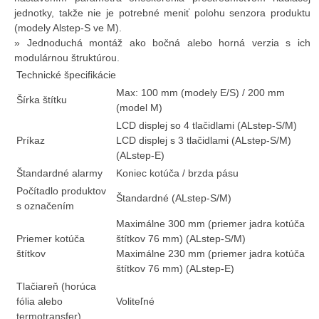
jednotky, takže nie je potrebné meniť polohu senzora produktu
(modely Alstep-S ve M).
» Jednoduchá montáž ako bočná alebo horná verzia s ich
modulárnou štruktúrou.
Technické špecifikácie
Max: 100 mm (modely E/S) / 200 mm
Šírka štítku
(model M)
LCD displej so 4 tlačidlami (ALstep-S/M)
Príkaz
LCD displej s 3 tlačidlami (ALstep-S/M)
(ALstep-E)
Štandardné alarmy
Koniec kotúča / brzda pásu
Počítadlo produktov
Štandardné (ALstep-S/M)
s označením
Maximálne 300 mm (priemer jadra kotúča
Priemer kotúča
štítkov 76 mm) (ALstep-S/M)
štítkov
Maximálne 230 mm (priemer jadra kotúča
štítkov 76 mm) (ALstep-E)
Tlačiareň (horúca
fólia alebo
Voliteľné
termotransfer)