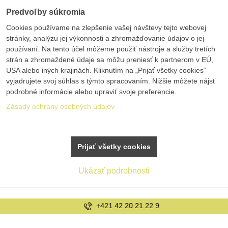
Predvoľby súkromia
Cookies používame na zlepšenie vašej návštevy tejto webovej
stránky, analýzu jej výkonnosti a zhromažďovanie údajov o jej
používaní. Na tento účel môžeme použiť nástroje a služby tretích
strán a zhromaždené údaje sa môžu preniesť k partnerom v EÚ,
USA alebo iných krajinách. Kliknutím na „Prijať všetky cookies“
vyjadrujete svoj súhlas s týmto spracovaním. Nižšie môžete nájsť
podrobné informácie alebo upraviť svoje preferencie.
Zásady ochrany osobných údajov
Prijať všetky cookies
Ukázať podrobnosti
+421 42 20 21 22 9