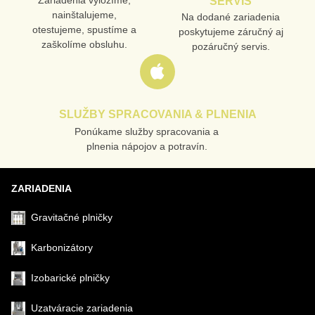
Zariadenia vyložíme,
SERVIS
nainštalujeme,
Na dodané zariadenia
otestujeme, spustíme a
poskytujeme záručný aj
VAŠA OTÁZKA K PRODUKTU
zaškolíme obsluhu.
pozáručný servis.
SLUŽBY SPRACOVANIA & PLNENIA
Ponúkame služby spracovania a
Odoslať
plnenia nápojov a potravín.
ZARIADENIA
Gravitačné plničky
Karbonizátory
Izobarické plničky
Uzatváracie zariadenia