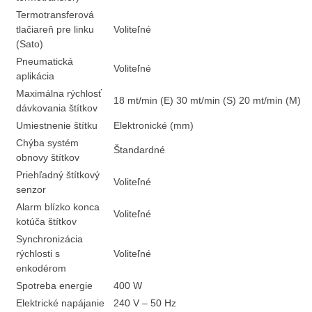
Termotransferová
tlačiareň pre linku
Voliteľné
(Sato)
Pneumatická
Voliteľné
aplikácia
Maximálna rýchlosť
18 mt/min (E) 30 mt/min (S) 20 mt/min (M)
dávkovania štítkov
Umiestnenie štítku
Elektronické (mm)
Chýba systém
Štandardné
obnovy štítkov
Priehľadný štítkový
Voliteľné
senzor
Alarm blízko konca
Voliteľné
kotúča štítkov
Synchronizácia
rýchlosti s
Voliteľné
enkodérom
Spotreba energie
400 W
Elektrické napájanie
240 V – 50 Hz