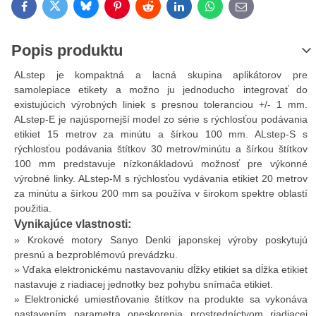
Bluesky
Twitter
Facebook
Pinterest
Reddit
LinkedIn
WhatsApp
E-mail
Popis produktu
ALstep je kompaktná a lacná skupina aplikátorov pre
samolepiace etikety a možno ju jednoducho integrovať do
existujúcich výrobných liniek s presnou toleranciou +/- 1 mm.
ALstep-E je najúspornejší model zo série s rýchlosťou podávania
etikiet 15 metrov za minútu a šírkou 100 mm. ALstep-S s
rýchlosťou podávania štítkov 30 metrov/minútu a šírkou štítkov
100 mm predstavuje nízkonákladovú možnosť pre výkonné
výrobné linky. ALstep-M s rýchlosťou vydávania etikiet 20 metrov
za minútu a šírkou 200 mm sa používa v širokom spektre oblastí
použitia.
Vynikajúce vlastnosti:
» Krokové motory Sanyo Denki japonskej výroby poskytujú
presnú a bezproblémovú prevádzku.
» Vďaka elektronickému nastavovaniu dĺžky etikiet sa dĺžka etikiet
nastavuje z riadiacej jednotky bez pohybu snímača etikiet.
» Elektronické umiestňovanie štítkov na produkte sa vykonáva
nastavením parametra oneskorenia prostredníctvom riadiacej