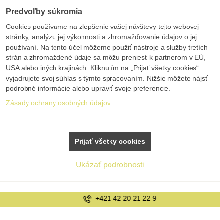
Predvoľby súkromia
Cookies používame na zlepšenie vašej návštevy tejto webovej
stránky, analýzu jej výkonnosti a zhromažďovanie údajov o jej
používaní. Na tento účel môžeme použiť nástroje a služby tretích
strán a zhromaždené údaje sa môžu preniesť k partnerom v EÚ,
USA alebo iných krajinách. Kliknutím na „Prijať všetky cookies“
vyjadrujete svoj súhlas s týmto spracovaním. Nižšie môžete nájsť
podrobné informácie alebo upraviť svoje preferencie.
Zásady ochrany osobných údajov
Prijať všetky cookies
Ukázať podrobnosti
+421 42 20 21 22 9