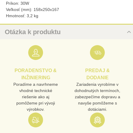
Príkon: 30W
Veľkosť (mm): 158x250x167
Hmotnosť: 3,2 kg
Otázka k produktu
Nová otázka k produktu
URL
PORADENSTVO &
PREDAJ &
PRODUKT
INŽINIERING
DODANIE
Poradíme a navrhneme
Zariadenia vyrobíme v
vhodné technické
dohodnutých termínoch,
MENO
riešenie ako aj
zabezpečíme dopravu a
pomôžeme pri vývoji
navyše pomôžeme s
výrobkov.
dotáciami.
E-MAIL