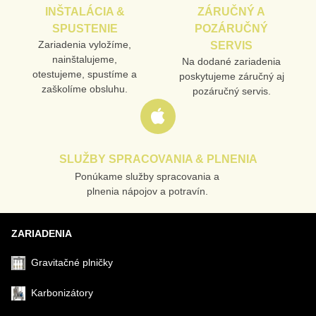
INŠTALÁCIA &
ZÁRUČNÝ A
TELEFÓN
SPUSTENIE
POZÁRUČNÝ
Zariadenia vyložíme,
SERVIS
nainštalujeme,
Na dodané zariadenia
otestujeme, spustíme a
poskytujeme záručný aj
VAŠA OTÁZKA K PRODUKTU
zaškolíme obsluhu.
pozáručný servis.
SLUŽBY SPRACOVANIA & PLNENIA
Ponúkame služby spracovania a
Odoslať
plnenia nápojov a potravín.
ZARIADENIA
Gravitačné plničky
Karbonizátory