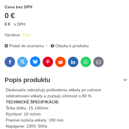
Cena s DPH
Cena bez DPH
0 €
0 €
s DPH
Výrobca:
Erda
Pridať do zoznamu
Otázka k produktu
Bluesky
Twitter
Facebook
Pinterest
Reddit
LinkedIn
WhatsApp
E-mail
Popis produktu
Dávkovače zabraňujú poškodeniu etikety pri ručnom
odstraňovaní etikety a zvyšujú účinnosť o 80 %.
TECHNICKÉ ŠPECIFIKÁCIE:
Šírka štítku: 15-100mm
Rýchlosť: 10 m/min
Priemer kotúča etikety: 180 mm
Napájanie: 230V, 50Hz