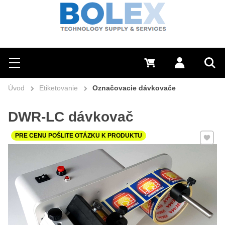
Hľadať
0 €
Prihlásiť sa
Menu
Vyh
Úvod
Etiketovanie
Označovacie dávkovače
DWR-LC dávkovač
Pridať 
PRE CENU POŠLITE OTÁZKU K PRODUKTU