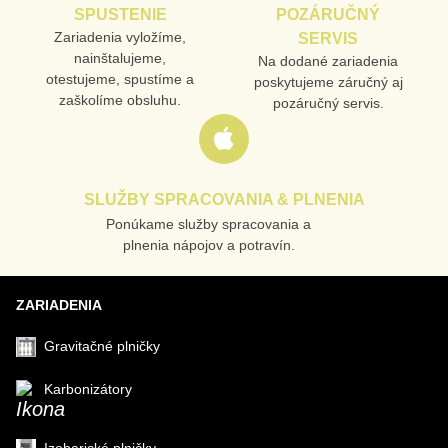
TELEFÓN
SPUSTENIE
POZÁRUČNÝ
Zariadenia vyložíme,
SERVIS
nainštalujeme,
Na dodané zariadenia
otestujeme, spustíme a
poskytujeme záručný aj
VAŠA OTÁZKA K PRODUKTU
zaškolíme obsluhu.
pozáručný servis.
SLUŽBY SPRACOVANIA & PLNENIA
Ponúkame služby spracovania a
Odoslať
plnenia nápojov a potravín.
ZARIADENIA
Gravitačné plničky
Karbonizátory