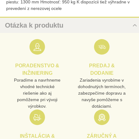
piestu: 1300 mm Hmotnosť: 950 kg K dispozícii tiež výhradne v
prevedení z nerezovej ocele
Otázka k produktu
Nová otázka k produktu
URL
PORADENSTVO &
PREDAJ &
PRODUKT
INŽINIERING
DODANIE
Poradíme a navrhneme
Zariadenia vyrobíme v
vhodné technické
dohodnutých termínoch,
MENO
riešenie ako aj
zabezpečíme dopravu a
pomôžeme pri vývoji
navyše pomôžeme s
výrobkov.
dotáciami.
E-MAIL
INŠTALÁCIA &
ZÁRUČNÝ A