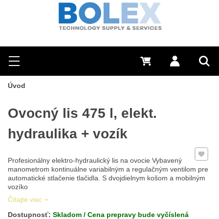
Hľadať
0 €
Prihlásiť sa
Menu
Vyh
Úvod
Ovocný lis 475 l, elekt.
hydraulika + vozík
Pridať 
Profesionálny elektro-hydraulický lis na ovocie Vybavený
manometrom kontinuálne variabilným a regulačným ventilom pre
automatické stlačenie tlačidla. S dvojdielnym košom a mobilným
vozíko
Čítajte viac
Dostupnosť:
Skladom / Cena prepravy bude vyčíslená