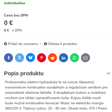
individuálne
Cena s DPH
Cena bez DPH
0 €
0 €
s DPH
Pridať do zoznamu
Otázka k produktu
Bluesky
Twitter
Facebook
Pinterest
Reddit
LinkedIn
WhatsApp
E-mail
Popis produktu
Profesionálny elektro-hydraulický lis na ovocie Vybavený
manometrom kontinuálne variabilným a regulačným ventilom pre
automatické stlačenie tlačidla. S dvojdielnym košom a mobilným
vozíkom pre ľahké vyprázdňovanie koša. Kúpou ďalšie vozík
bude možné kontinuálne lisovacie! Motor na elektrickú energiu
380/220 V. Tlakový cyklus: 20 - 40 min. Obsah koša: 475 l Priem.