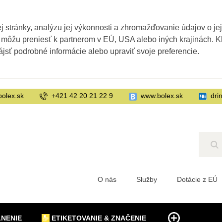
 stránky, analýzu jej výkonnosti a zhromažďovanie údajov o je
 môžu preniesť k partnerom v EÚ, USA alebo iných krajinách. Kl
ájsť podrobné informácie alebo upraviť svoje preferencie.
bolex.sk
+421 42 20 21 22 9
www.bolex.sk
dri
Hľ
O nás
Služby
Dotácie z EÚ
LNENIE
ETIKETOVANIE & ZNAČENIE