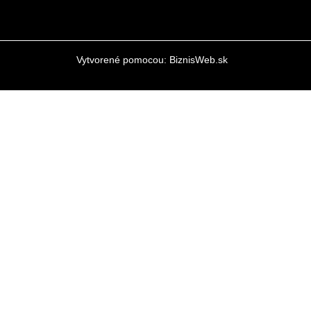
Vytvorené pomocou:
BiznisWeb.sk