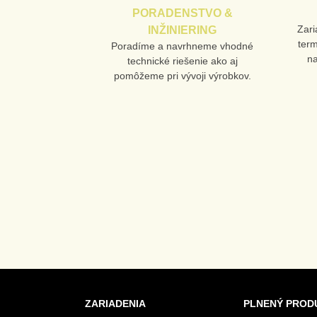
PORADENSTVO &
Zari
INŽINIERING
ter
Poradíme a navrhneme vhodné
n
technické riešenie ako aj
pomôžeme pri vývoji výrobkov.
ZARIADENIA
PLNENÝ PROD