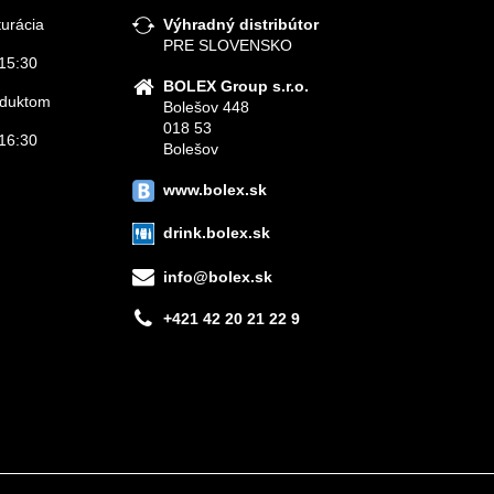
turácia
Výhradný distribútor
PRE SLOVENSKO
15:30
BOLEX Group s.r.o.
roduktom
Bolešov 448
018 53
16:30
Bolešov
www.bolex.sk
drink.bolex.sk
info@bolex.sk
+421 42 20 21 22 9