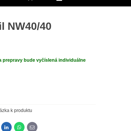
il NW40/40
 prepravy bude vyčíslená individuálne
ázka k produktu
dit
LinkedIn
WhatsApp
E-mail