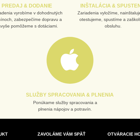
PREDAJ & DODANIE
INŠTALÁCIA & SPUSTEN
adenia vyrobíme v dohodnutých
Zariadenia vyložíme, nainštalu
mínoch, zabezpečíme dopravu a
otestujeme, spustíme a zaško
avyše pomôžeme s dotáciami.
obsluhu.
SLUŽBY SPRACOVANIA & PLNENIA
Ponúkame služby spracovania a
plnenia nápojov a potravín.
UKT
ZAVOLÁME VÁM SPÄŤ
OTVÁRACIE H