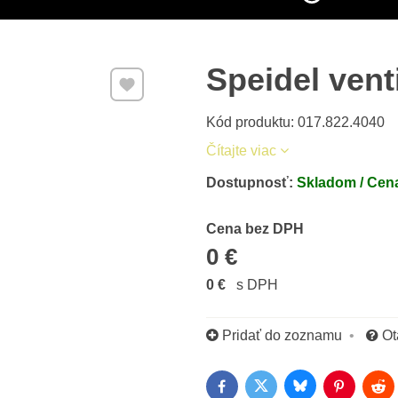
Speidel vent
Pridať k Obľúbeným
Kód produktu: 017.822.4040
Čítajte viac
Dostupnosť:
Skladom / Cena
Cena s DPH
Cena bez DPH
0 €
0 €
s DPH
Pridať do zoznamu
Ot
Bluesky
Twitter
Facebook
Pinterest
Red