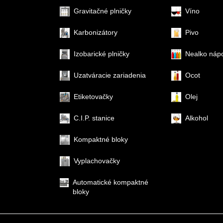
Gravitačné plničky
Víno
Karbonizátory
Pivo
Izobarické plničky
Nealko náp
Uzatváracie zariadenia
Ocot
Etiketovačky
Olej
C.I.P. stanice
Alkohol
Kompaktné bloky
Vyplachovačky
Automatické kompaktné
bloky