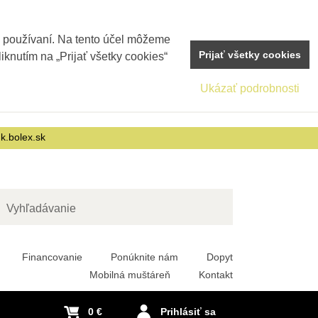
j používaní. Na tento účel môžeme
Prijať všetky cookies
iknutím na „Prijať všetky cookies“
Ukázať podrobnosti
nk.bolex.sk
adať
Financovanie
Ponúknite nám
Dopyt
Mobilná muštáreň
Kontakt
0 €
Prihlásiť sa