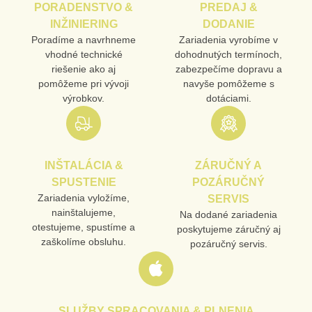
PORADENSTVO &
PREDAJ &
PRODUKT
INŽINIERING
DODANIE
Poradíme a navrhneme
Zariadenia vyrobíme v
vhodné technické
dohodnutých termínoch,
MENO
riešenie ako aj
zabezpečíme dopravu a
pomôžeme pri vývoji
navyše pomôžeme s
výrobkov.
dotáciami.
E-MAIL
INŠTALÁCIA &
ZÁRUČNÝ A
TELEFÓN
SPUSTENIE
POZÁRUČNÝ
Zariadenia vyložíme,
SERVIS
nainštalujeme,
Na dodané zariadenia
otestujeme, spustíme a
poskytujeme záručný aj
VAŠA OTÁZKA K PRODUKTU
zaškolíme obsluhu.
pozáručný servis.
SLUŽBY SPRACOVANIA & PLNENIA