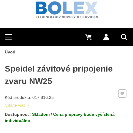
Hľadať
0 €
Prihlásiť sa
Menu
Vyh
Úvod
Speidel závitové pripojenie
zvaru NW25
Pridať 
Kód produktu: 017.816.25
Čítajte viac
Dostupnosť:
Skladom / Cena prepravy bude vyčíslená
individuálne