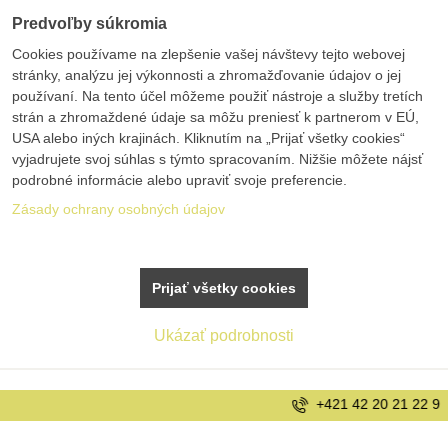
Predvoľby súkromia
Cookies používame na zlepšenie vašej návštevy tejto webovej
stránky, analýzu jej výkonnosti a zhromažďovanie údajov o jej
používaní. Na tento účel môžeme použiť nástroje a služby tretích
strán a zhromaždené údaje sa môžu preniesť k partnerom v EÚ,
USA alebo iných krajinách. Kliknutím na „Prijať všetky cookies“
vyjadrujete svoj súhlas s týmto spracovaním. Nižšie môžete nájsť
podrobné informácie alebo upraviť svoje preferencie.
Zásady ochrany osobných údajov
Prijať všetky cookies
Ukázať podrobnosti
+421 42 20 21 22 9