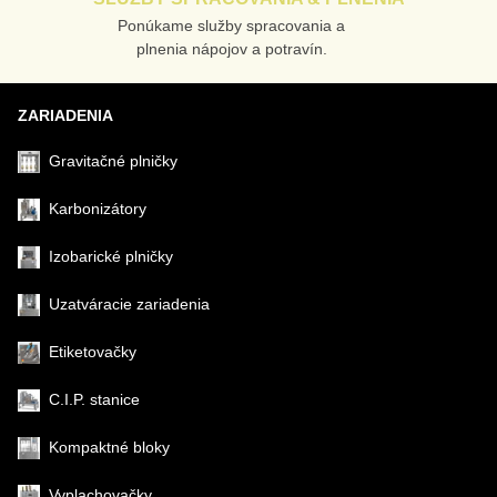
Ponúkame služby spracovania a
Odoslať
plnenia nápojov a potravín.
ZARIADENIA
Gravitačné plničky
Karbonizátory
Izobarické plničky
Uzatváracie zariadenia
Etiketovačky
C.I.P. stanice
Kompaktné bloky
Vyplachovačky