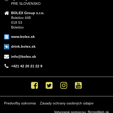
PRE SLOVENSKO
BOLEX Group s.r.o.
Bolešov 448
018 53
Bolešov
www.bolex.sk
drink.bolex.sk
info@bolex.sk
+421 42 20 21 22 9
Facebook
Twitter
Instagram
Youtube
Predvoľby súkromia
Zásady ochrany osobných údajov
Vytvorené pomocou:
BiznisWeb.sk