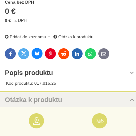
Cena s DPH
Cena bez DPH
0 €
0 €
s DPH
Pridať do zoznamu
Otázka k produktu
Bluesky
Twitter
Facebook
Pinterest
Reddit
LinkedIn
WhatsApp
E-mail
Popis produktu
Kód produktu: 017.816.25
Otázka k produktu
Nová otázka k produktu
URL