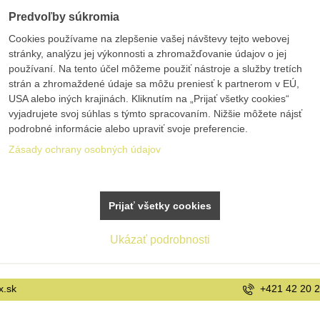
Predvoľby súkromia
Cookies používame na zlepšenie vašej návštevy tejto webovej
stránky, analýzu jej výkonnosti a zhromažďovanie údajov o jej
používaní. Na tento účel môžeme použiť nástroje a služby tretích
strán a zhromaždené údaje sa môžu preniesť k partnerom v EÚ,
USA alebo iných krajinách. Kliknutím na „Prijať všetky cookies“
vyjadrujete svoj súhlas s týmto spracovaním. Nižšie môžete nájsť
podrobné informácie alebo upraviť svoje preferencie.
Zásady ochrany osobných údajov
Prijať všetky cookies
Ukázať podrobnosti
+421 42 20 21 22 9