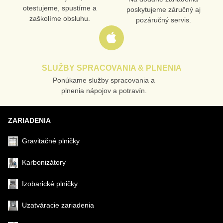
otestujeme, spustíme a
poskytujeme záručný aj
VAŠA OTÁZKA K PRODUKTU
zaškolíme obsluhu.
pozáručný servis.
SLUŽBY SPRACOVANIA & PLNENIA
Ponúkame služby spracovania a
Odoslať
plnenia nápojov a potravín.
ZARIADENIA
Gravitačné plničky
Karbonizátory
Izobarické plničky
Uzatváracie zariadenia