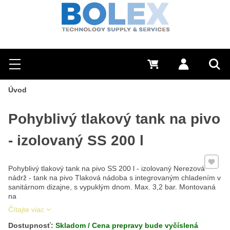
Hľadať
0 €
Prihlásiť sa
Menu
Vyh
Úvod
Pohyblivý tlakový tank na pivo
- izolovaný SS 200 l
Pridať 
Pohyblivý tlakový tank na pivo SS 200 l - izolovaný Nerezová
nádrž - tank na pivo Tlaková nádoba s integrovaným chladením v
sanitárnom dizajne, s vypuklým dnom. Max. 3,2 bar. Montovaná
na
Čítajte viac
Dostupnosť:
Skladom / Cena prepravy bude vyčíslená