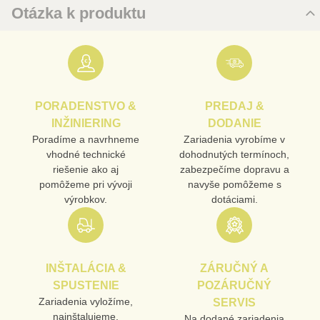
Otázka k produktu
Nová otázka k produktu
URL
PORADENSTVO &
PREDAJ &
PRODUKT
INŽINIERING
DODANIE
Poradíme a navrhneme
Zariadenia vyrobíme v
vhodné technické
dohodnutých termínoch,
MENO
riešenie ako aj
zabezpečíme dopravu a
pomôžeme pri vývoji
navyše pomôžeme s
výrobkov.
dotáciami.
E-MAIL
INŠTALÁCIA &
ZÁRUČNÝ A
TELEFÓN
SPUSTENIE
POZÁRUČNÝ
Zariadenia vyložíme,
SERVIS
nainštalujeme,
Na dodané zariadenia