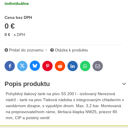
individuálne
Cena s DPH
Cena bez DPH
0 €
0 €
s DPH
Pridať do zoznamu
Otázka k produktu
Bluesky
Twitter
Facebook
Pinterest
Reddit
LinkedIn
WhatsApp
E-mail
Popis produktu
Pohyblivý tlakový tank na pivo SS 200 l - izolovaný Nerezová
nádrž - tank na pivo Tlaková nádoba s integrovaným chladením v
sanitárnom dizajne, s vypuklým dnom. Max. 3,2 bar. Montovaná
na prepravovateľnom ráme, škrtiaca klapka NW25, priezor 80
mm, CIP a poistný ventil