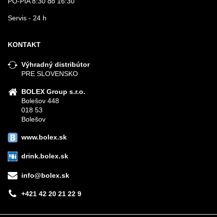
PO-PIA 8:30 do 16:30
Servis - 24 h
KONTAKT
Výhradný distribútor
PRE SLOVENSKO
BOLEX Group s.r.o.
Bolešov 448
018 53
Bolešov
www.bolex.sk
drink.bolex.sk
info@bolex.sk
+421 42 20 21 22 9