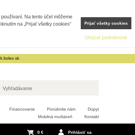
j používaní. Na tento účel môžeme
Prijať všetky cookies
iknutím na „Prijať všetky cookies“
Ukázať podrobnosti
nk.bolex.sk
adať
Financovanie
Ponúknite nám
Dopyt
Mobilná muštáreň
Kontakt
0 €
Prihlásiť sa