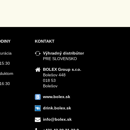
ODINY
KONTAKT
turácia
Výhradný distribútor
PRE SLOVENSKO
15:30
BOLEX Group s.r.o.
roduktom
Bolešov 448
018 53
16:30
Bolešov
www.bolex.sk
drink.bolex.sk
info@bolex.sk