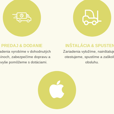
PREDAJ & DODANIE
INŠTALÁCIA & SPUSTEN
adenia vyrobíme v dohodnutých
Zariadenia vyložíme, nainštalu
mínoch, zabezpečíme dopravu a
otestujeme, spustíme a zaško
avyše pomôžeme s dotáciami.
obsluhu.