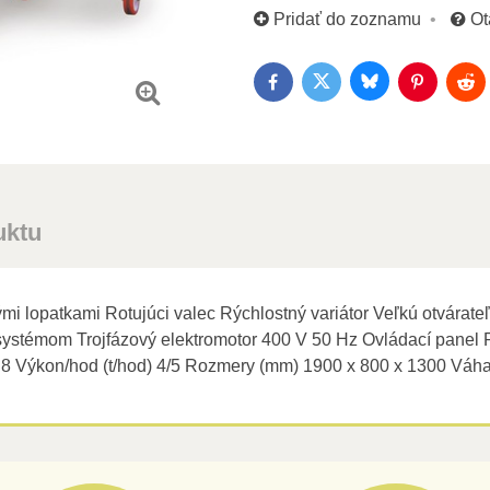
Pridať do zoznamu
Ot
Bluesky
Twitter
Facebook
Pinterest
Red
uktu
i lopatkami Rotujúci valec Rýchlostný variátor Veľkú otvárate
 systémom Trojfázový elektromotor 400 V 50 Hz Ovládací panel 
Výkon/hod (t/hod) 4/5 Rozmery (mm) 1900 x 800 x 1300 Váha