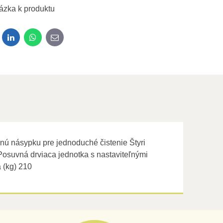
ázka k produktu
dit
LinkedIn
WhatsApp
E-mail
ľnú násypku pre jednoduché čistenie Štyri
Posuvná drviaca jednotka s nastaviteľnými
 (kg) 210