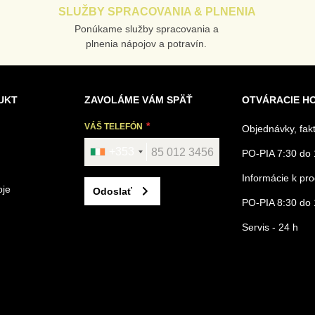
SLUŽBY SPRACOVANIA & PLNENIA
Ponúkame služby spracovania a
plnenia nápojov a potravín.
UKT
ZAVOLÁME VÁM SPÄŤ
OTVÁRACIE H
VÁŠ TELEFÓN
Objednávky, fak
+353
PO-PIA 7:30 do 
Informácie k p
oje
Odoslať
PO-PIA 8:30 do 
Servis - 24 h