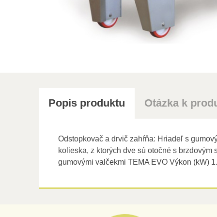
Popis produktu
Otázka k prod
Odstopkovač a drvič zahŕňa: Hriadeľ s gumovým
kolieska, z ktorých dve sú otočné s brzdovým
gumovými valčekmi TEMA EVO Výkon (kW) 1.8 