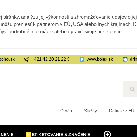
 stránky, analýzu jej výkonnosti a zhromažďovanie údajov o je
 môžu preniesť k partnerom v EÚ, USA alebo iných krajinách. Kl
ájsť podrobné informácie alebo upraviť svoje preferencie.
bolex.sk
+421 42 20 21 22 9
www.bolex.sk
dri
Hľ
O nás
Služby
Dotácie z EÚ
LNENIE
ETIKETOVANIE & ZNAČENIE