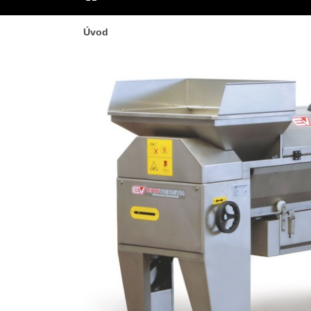
ÚVOD
Úvod