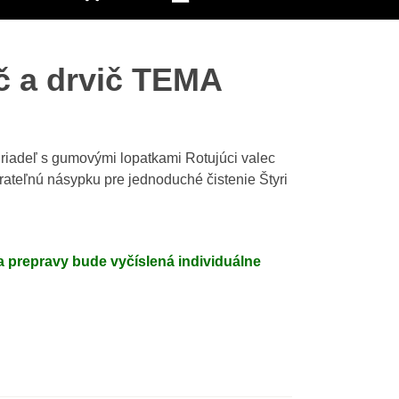
 a drvič TEMA
riadeľ s gumovými lopatkami Rotujúci valec
rateľnú násypku pre jednoduché čistenie Štyri
 prepravy bude vyčíslená individuálne