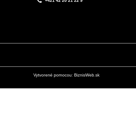
+421 42 20 21 22 9
Vytvorené pomocou:
BiznisWeb.sk