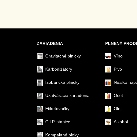
ZARIADENIA
PLNENÝ PROD
Gravitačné plničky
Víno
Karbonizátory
Pivo
Izobarické plničky
Nealko náp
Uzatváracie zariadenia
Ocot
Etiketovačky
Olej
C.I.P. stanice
Alkohol
Kompaktné bloky