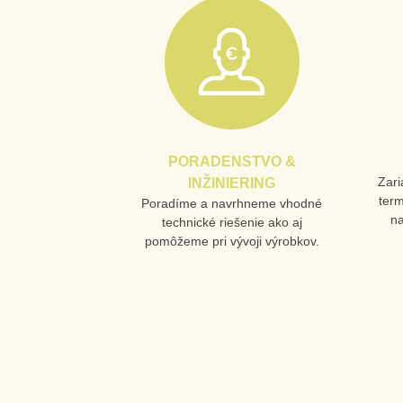
PORADENSTVO &
Zari
INŽINIERING
ter
Poradíme a navrhneme vhodné
n
technické riešenie ako aj
pomôžeme pri vývoji výrobkov.