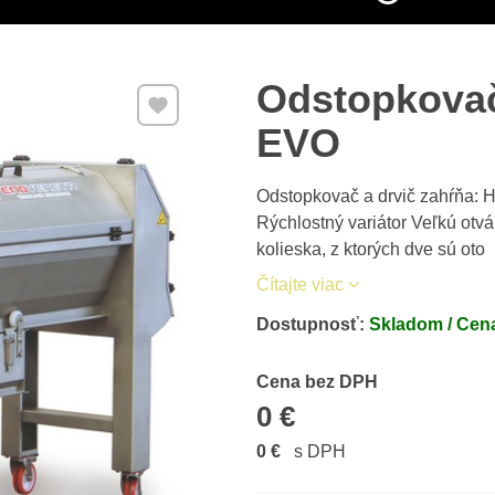
Odstopkovač
Pridať k Obľúbeným
EVO
Odstopkovač a drvič zahŕňa: H
Rýchlostný variátor Veľkú otvá
kolieska, z ktorých dve sú oto
Čítajte viac
Dostupnosť:
Skladom / Cena
Cena s DPH
Cena bez DPH
0 €
0 €
s DPH