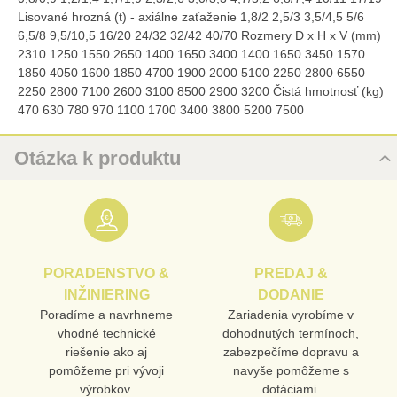
Lisované hrozná (t) - axiálne zaťaženie 1,8/2 2,5/3 3,5/4,5 5/6
6,5/8 9,5/10,5 16/20 24/32 32/42 40/70 Rozmery D x H x V (mm)
2310 1250 1550 2650 1400 1650 3400 1400 1650 3450 1570
1850 4050 1600 1850 4700 1900 2000 5100 2250 2800 6550
2250 2800 7100 2600 3100 8500 2900 3200 Čistá hmotnosť (kg)
470 630 780 970 1100 1700 3400 3800 5200 7500
Otázka k produktu
Nová otázka k produktu
URL
PORADENSTVO &
PREDAJ &
PRODUKT
INŽINIERING
DODANIE
Poradíme a navrhneme
Zariadenia vyrobíme v
vhodné technické
dohodnutých termínoch,
MENO
riešenie ako aj
zabezpečíme dopravu a
pomôžeme pri vývoji
navyše pomôžeme s
výrobkov.
dotáciami.