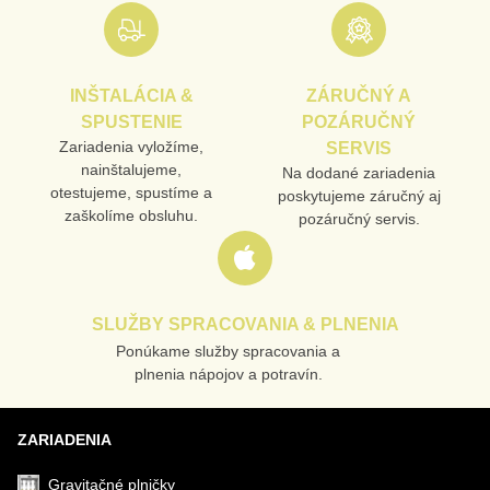
E-MAIL
INŠTALÁCIA &
ZÁRUČNÝ A
TELEFÓN
SPUSTENIE
POZÁRUČNÝ
Zariadenia vyložíme,
SERVIS
nainštalujeme,
Na dodané zariadenia
otestujeme, spustíme a
poskytujeme záručný aj
VAŠA OTÁZKA K PRODUKTU
zaškolíme obsluhu.
pozáručný servis.
SLUŽBY SPRACOVANIA & PLNENIA
Ponúkame služby spracovania a
Odoslať
plnenia nápojov a potravín.
ZARIADENIA
Gravitačné plničky