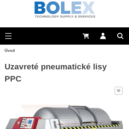
Hľadať
0 €
Prihlásiť sa
Menu
Vyh
Úvod
Uzavreté pneumatické lisy
PPC
Pridať 