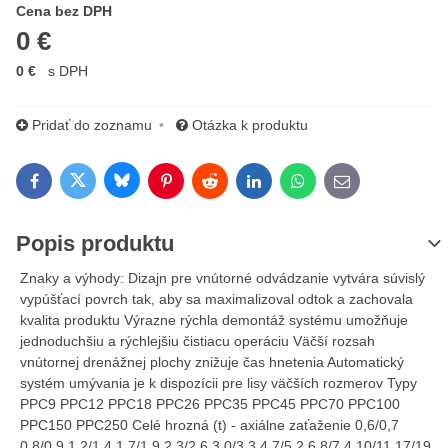
Cena s DPH
Cena bez DPH
0 €
0 €
s DPH
Pridať do zoznamu
Otázka k produktu
Bluesky
Twitter
Facebook
Pinterest
Reddit
LinkedIn
WhatsApp
E-mail
Popis produktu
Znaky a výhody: Dizajn pre vnútorné odvádzanie vytvára súvislý
vypúšťací povrch tak, aby sa maximalizoval odtok a zachovala
kvalita produktu Výrazne rýchla demontáž systému umožňuje
jednoduchšiu a rýchlejšiu čistiacu operáciu Väčší rozsah
vnútornej drenážnej plochy znižuje čas hnetenia Automatický
systém umývania je k dispozícii pre lisy väčších rozmerov Typy
PPC9 PPC12 PPC18 PPC26 PPC35 PPC45 PPC70 PPC100
PPC150 PPC250 Celé hrozná (t) - axiálne zaťaženie 0,6/0,7
0,8/0,9 1,2/1,4 1,7/1,9 2,3/2,6 3,0/3,3 4,7/5,2 6,8/7,4 10/11 17/19