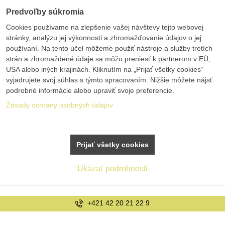
Predvoľby súkromia
Cookies používame na zlepšenie vašej návštevy tejto webovej
stránky, analýzu jej výkonnosti a zhromažďovanie údajov o jej
používaní. Na tento účel môžeme použiť nástroje a služby tretích
strán a zhromaždené údaje sa môžu preniesť k partnerom v EÚ,
USA alebo iných krajinách. Kliknutím na „Prijať všetky cookies“
vyjadrujete svoj súhlas s týmto spracovaním. Nižšie môžete nájsť
podrobné informácie alebo upraviť svoje preferencie.
Zásady ochrany osobných údajov
Prijať všetky cookies
Ukázať podrobnosti
+421 42 20 21 22 9