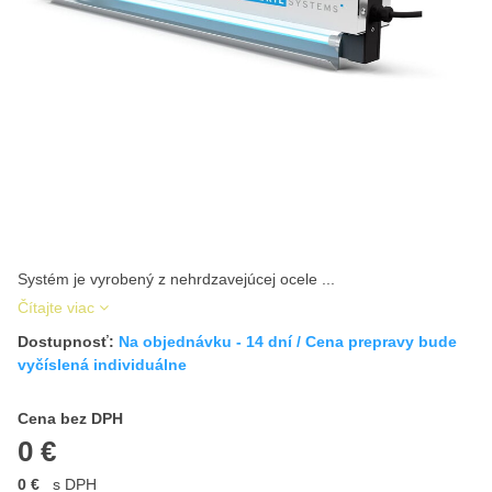
Systém je vyrobený z nehrdzavejúcej ocele ...
Čítajte viac
Dostupnosť:
Na objednávku - 14 dní / Cena prepravy bude
vyčíslená individuálne
Cena s DPH
Cena bez DPH
0 €
0 €
s DPH