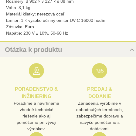
Rozmery: d 902 × v 127 × š 88 mm
Váha: 3,1 kg
Materiál klietky: nerezová oceľ
Emiter: 1 × vysoko účinný emiter UV-C 16000 hodín
Zásuvka: Euro
Napätie: 230 V ± 10%, 50-60 Hz
Otázka k produktu
Nová otázka k produktu
URL
PORADENSTVO &
PREDAJ &
PRODUKT
INŽINIERING
DODANIE
Poradíme a navrhneme
Zariadenia vyrobíme v
vhodné technické
dohodnutých termínoch,
MENO
riešenie ako aj
zabezpečíme dopravu a
pomôžeme pri vývoji
navyše pomôžeme s
výrobkov.
dotáciami.