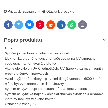
Pridať do zoznamu
Otázka k produktu
Bluesky
Twitter
Facebook
Pinterest
Reddit
LinkedIn
WhatsApp
E-mail
Popis produktu
Opis:
Systém je vyrobený z nehrdzavejúcej ocele
Elektronika predného konca, prispôsobená na UV lampu, je
vodotesne namontovaná v klietke
Ako je obvyklé pri UV-C jednotkách, UV žiarovka sa musí meniť v
presne určených intervaloch
Vysoko výkonné emitory - po veľmi dlhej životnosti 16000 hodín,
môžu byť vymenené za in-line zásuvky
Systém sa vyznačuje jednoduchosťou a efektívnosťou
Systém sa využíva najmä v chladiarenských skladoch a skladoch,
ktoré by mali byť zbavené baktérií
Označenie zhody: CE