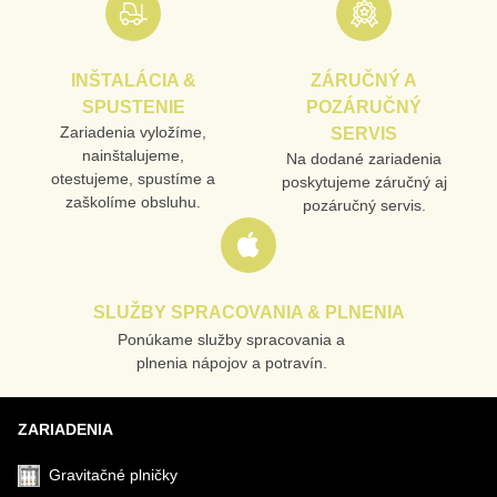
E-MAIL
INŠTALÁCIA &
ZÁRUČNÝ A
TELEFÓN
SPUSTENIE
POZÁRUČNÝ
Zariadenia vyložíme,
SERVIS
nainštalujeme,
Na dodané zariadenia
otestujeme, spustíme a
poskytujeme záručný aj
VAŠA OTÁZKA K PRODUKTU
zaškolíme obsluhu.
pozáručný servis.
SLUŽBY SPRACOVANIA & PLNENIA
Ponúkame služby spracovania a
Odoslať
plnenia nápojov a potravín.
ZARIADENIA
Gravitačné plničky