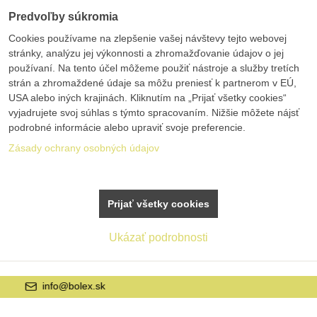
Predvoľby súkromia
Cookies používame na zlepšenie vašej návštevy tejto webovej
stránky, analýzu jej výkonnosti a zhromažďovanie údajov o jej
používaní. Na tento účel môžeme použiť nástroje a služby tretích
strán a zhromaždené údaje sa môžu preniesť k partnerom v EÚ,
USA alebo iných krajinách. Kliknutím na „Prijať všetky cookies“
vyjadrujete svoj súhlas s týmto spracovaním. Nižšie môžete nájsť
podrobné informácie alebo upraviť svoje preferencie.
Zásady ochrany osobných údajov
Prijať všetky cookies
Ukázať podrobnosti
+421 42 20 21 22 9