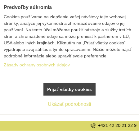
Predvoľby súkromia
Cookies používame na zlepšenie vašej návštevy tejto webovej
stránky, analýzu jej výkonnosti a zhromažďovanie údajov o jej
používaní. Na tento účel môžeme použiť nástroje a služby tretích
strán a zhromaždené údaje sa môžu preniesť k partnerom v EÚ,
USA alebo iných krajinách. Kliknutím na „Prijať všetky cookies“
vyjadrujete svoj súhlas s týmto spracovaním. Nižšie môžete nájsť
podrobné informácie alebo upraviť svoje preferencie.
Zásady ochrany osobných údajov
Prijať všetky cookies
Ukázať podrobnosti
+421 42 20 21 22 9