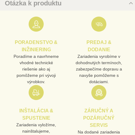
Otázka k produktu
Nová otázka k produktu
URL
PORADENSTVO &
PREDAJ &
PRODUKT
INŽINIERING
DODANIE
Poradíme a navrhneme
Zariadenia vyrobíme v
vhodné technické
dohodnutých termínoch,
MENO
riešenie ako aj
zabezpečíme dopravu a
pomôžeme pri vývoji
navyše pomôžeme s
výrobkov.
dotáciami.
E-MAIL
INŠTALÁCIA &
ZÁRUČNÝ A
TELEFÓN
SPUSTENIE
POZÁRUČNÝ
Zariadenia vyložíme,
SERVIS
nainštalujeme,
Na dodané zariadenia