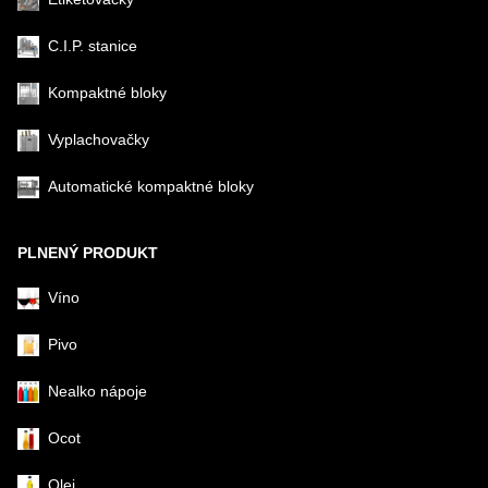
C.I.P. stanice
Kompaktné bloky
Vyplachovačky
Automatické kompaktné bloky
PLNENÝ PRODUKT
Víno
Pivo
Nealko nápoje
Ocot
Olej