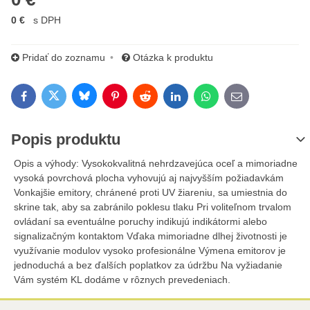
0 €
s DPH
Pridať do zoznamu
Otázka k produktu
Bluesky
Twitter
Facebook
Pinterest
Reddit
LinkedIn
WhatsApp
E-mail
Popis produktu
Opis a výhody: Vysokokvalitná nehrdzavejúca oceľ a mimoriadne
vysoká povrchová plocha vyhovujú aj najvyšším požiadavkám
Vonkajšie emitory, chránené proti UV žiareniu, sa umiestnia do
skrine tak, aby sa zabránilo poklesu tlaku Pri voliteľnom trvalom
ovládaní sa eventuálne poruchy indikujú indikátormi alebo
signalizačným kontaktom Vďaka mimoriadne dlhej životnosti je
využívanie modulov vysoko profesionálne Výmena emitorov je
jednoduchá a bez ďalších poplatkov za údržbu Na vyžiadanie
Vám systém KL dodáme v rôznych prevedeniach.