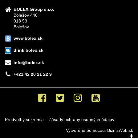
BOLEX Group s.r.o.
Bolešov 448
018 53
Bolešov
www.bolex.sk
drink.bolex.sk
info@bolex.sk
+421 42 20 21 22 9
Facebook
Twitter
Instagram
Youtube
Predvoľby súkromia
Zásady ochrany osobných údajov
Vytvorené pomocou:
BiznisWeb.sk