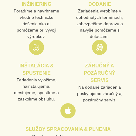
INŽINIERING
DODANIE
Poradíme a navrhneme
Zariadenia vyrobíme v
vhodné technické
dohodnutých termínoch,
MENO
riešenie ako aj
zabezpečíme dopravu a
pomôžeme pri vývoji
navyše pomôžeme s
výrobkov.
dotáciami.
E-MAIL
INŠTALÁCIA &
ZÁRUČNÝ A
TELEFÓN
SPUSTENIE
POZÁRUČNÝ
Zariadenia vyložíme,
SERVIS
nainštalujeme,
Na dodané zariadenia
otestujeme, spustíme a
poskytujeme záručný aj
VAŠA OTÁZKA K PRODUKTU
zaškolíme obsluhu.
pozáručný servis.
SLUŽBY SPRACOVANIA & PLNENIA