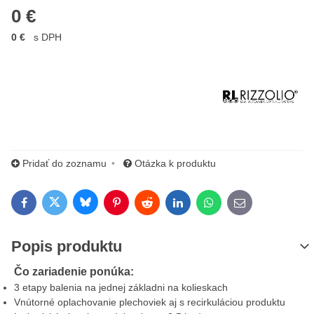
0 €
0 €
s DPH
Výrobca:
Pridať do zoznamu
Otázka k produktu
Bluesky
Twitter
Facebook
Pinterest
Reddit
LinkedIn
WhatsApp
E-mail
Popis produktu
Čo zariadenie ponúka:
3 etapy balenia na jednej základni na kolieskach
Vnútorné oplachovanie plechoviek aj s recirkuláciou produktu