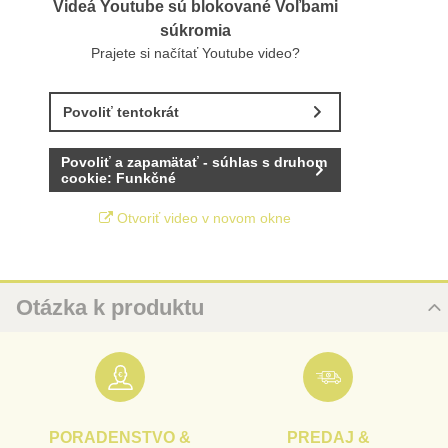
Videá Youtube sú blokované Voľbami
súkromia
Prajete si načítať Youtube video?
Povoliť tentokrát
Povoliť a zapamätať - súhlas s druhom
cookie: Funkčné
Otvoriť video v novom okne
Otázka k produktu
Nová otázka k produktu
URL
PORADENSTVO &
PREDAJ &
PRODUKT