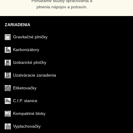
Ponúkame služby spracovania a
Odoslať
plnenia nápojov a potravín.
ZARIADENIA
Gravitačné plničky
Karbonizátory
Izobarické plničky
Uzatváracie zariadenia
Etiketovačky
C.I.P. stanice
Kompaktné bloky
Vyplachovačky