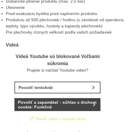
Izobarické plnenie produktu (max. 2,5 bar)
Utesnenie
Pred-evakuáciu kyslíka pred naplnením produktu
Produkciu až 500 plechoviek / hodinu (v závislosti od operátora,
teploty, typu výrobku, hustoty a kapacity plechoviek)
Pre plechovky rôznych veľkostí podľa vašich požiadaviek
Videá
Videá Youtube sú blokované Voľbami
súkromia
Prajete si načítať Youtube video?
Povoliť tentokrát
Povoliť a zapamätať - súhlas s druhom
cookie: Funkčné
Otvoriť video v novom okne