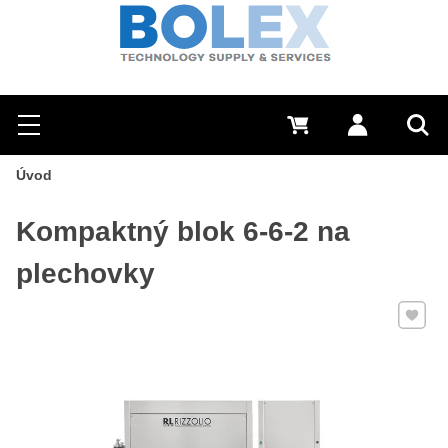
Hľadať
0 €
Prihlásiť sa
Menu
Vyh
Úvod
Kompaktný blok 6-6-2 na
plechovky
Pridať 