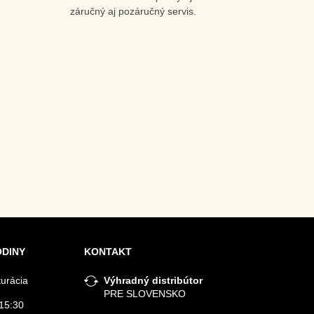
záručný aj pozáručný servis.
ODINY
KONTAKT
turácia
Výhradný distribútor
PRE SLOVENSKO
15:30