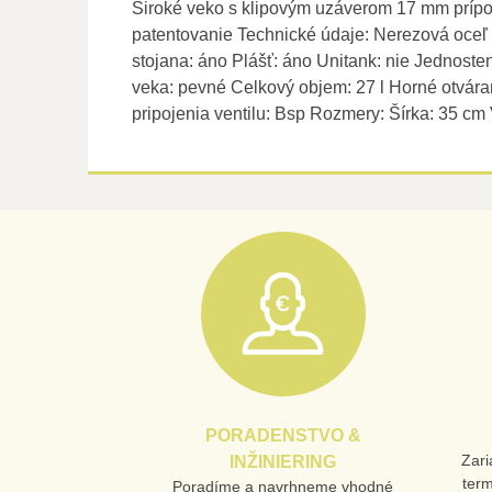
Široké veko s klipovým uzáverom 17 mm prípoj
patentovanie Technické údaje: Nerezová oceľ 3
stojana: áno Plášť: áno Unitank: nie Jednosten
veka: pevné Celkový objem: 27 l Horné otvára
pripojenia ventilu: Bsp Rozmery: Šírka: 35 c
PORADENSTVO &
Zari
INŽINIERING
ter
Poradíme a navrhneme vhodné