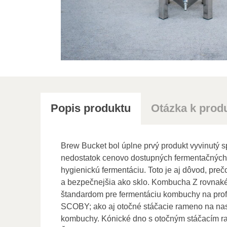
Popis produktu
Otázka k prod
Brew Bucket bol úplne prvý produkt vyvinutý sp
nedostatok cenovo dostupných fermentačných n
hygienickú fermentáciu. Toto je aj dôvod, pre
a bezpečnejšia ako sklo. Kombucha Z rovnakéh
štandardom pre fermentáciu kombuchy na profesi
SCOBY; ako aj otočné stáčacie rameno na nasá
kombuchy. Kónické dno s otočným stáčacím r