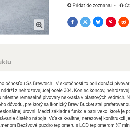
Pridať do zoznamu
Ot
Bluesky
Twitter
Facebook
Pinterest
Red
uktu
oločnosťou Ss Brewtech . V skutočnosti to boli domáci pivovarníc
ádrží z nehrdzavejúcej ocele 304. Koniec koncov, nehrdzavejú
čo miestne remeselné pivovary nekvasia v plastových vedrách. N
o dôvodu, pre ktorý sa ikonický Brew Bucket stal preferovanou
onálnej úrovni. Medzi základné funkcie patrí veko, ktoré je po 
vanie čistého nápoja. Vďaka kvalitnej nerezovej konštrukcii j
amenom Bezšvové puzdro teplomeru s LCD teplomerom ⅜" mini g