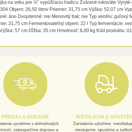
ka na veku pre ½" vypúšťaciu hadicu Zvárané rukoväte Vyryté 
04 Objem: 26,50 litrov Priemer: 31,75 cm Výška: 52,07 cm Vypúš
né: áno Dvojstenné: nie Menovitý tlak: nie Typ ventilu: guľový
nie: 31,75 cm Fermentovateľný objem: 22 l Typ fermentácie: ve
m Výška: 57 cm Dĺžka: 35 cm Hmotnosť: 6,00 kg Kód produktu: 0
PREDAJ & DODANIE
INŠTALÁCIA & SPUSTEN
adenia vyrobíme v dohodnutých
Zariadenia vyložíme, nainštalu
mínoch, zabezpečíme dopravu a
otestujeme, spustíme a zaško