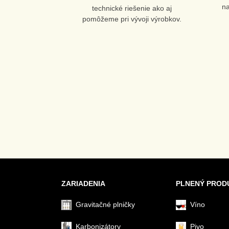
n
technické riešenie ako aj
pomôžeme pri vývoji výrobkov.
ZARIADENIA
PLNENÝ PROD
Gravitačné plničky
Víno
Karbonizátory
Pivo