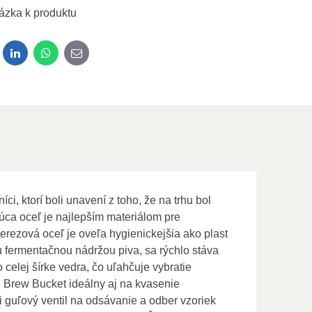
ázka k produktu
dit
LinkedIn
WhatsApp
E-mail
i, ktorí boli unavení z toho, že na trhu bol
ca oceľ je najlepším materiálom pre
erezová oceľ je oveľa hygienickejšia ako plast
 fermentačnou nádržou piva, sa rýchlo stáva
celej šírke vedra, čo uľahčuje vybratie
e Brew Bucket ideálny aj na kvasenie
uľový ventil na odsávanie a odber vzoriek