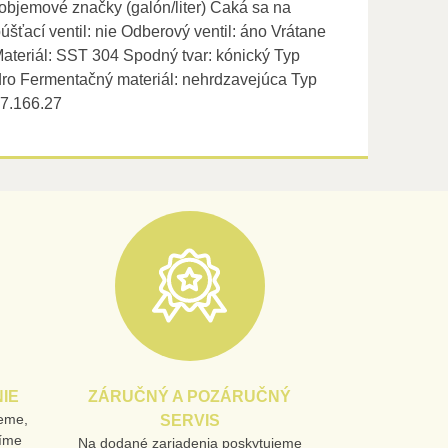
objemové značky (galón/liter) Čaká sa na
ťací ventil: nie Odberový ventil: áno Vrátane
 Materiál: SST 304 Spodný tvar: kónický Typ
dro Fermentačný materiál: nehrdzavejúca Typ
17.166.27
IE
ZÁRUČNÝ A POZÁRUČNÝ
jeme,
SERVIS
líme
Na dodané zariadenia poskytujeme