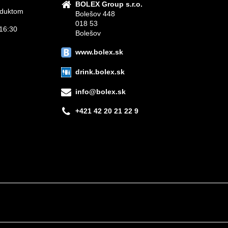
BOLEX Group s.r.o.
roduktom
Bolešov 448
018 53
16:30
Bolešov
www.bolex.sk
drink.bolex.sk
info@bolex.sk
+421 42 20 21 22 9