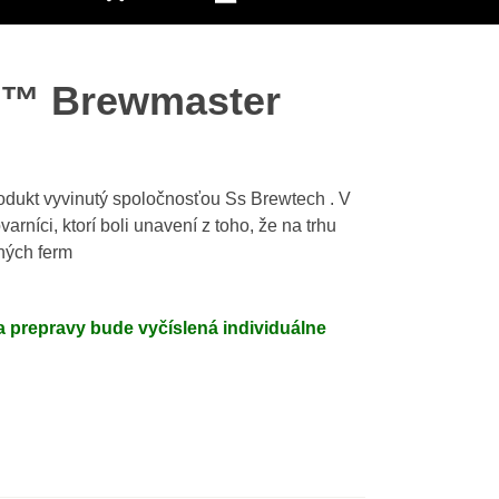
h™ Brewmaster
odukt vyvinutý spoločnosťou Ss Brewtech . V
arníci, ktorí boli unavení z toho, že na trhu
ných ferm
 prepravy bude vyčíslená individuálne