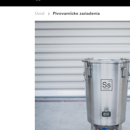
ÚVOD
Úvod
Pivovarnícke zariadenia