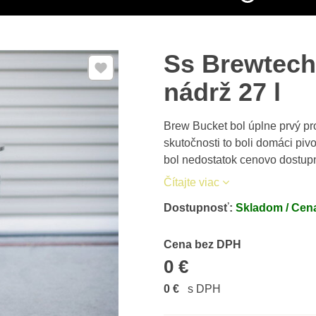
Ss Brewtec
Pridať k Obľúbeným
nádrž 27 l
Brew Bucket bol úplne prvý pr
skutočnosti to boli domáci pivov
bol nedostatok cenovo dostup
Čítajte viac
Dostupnosť:
Skladom / Cena
Cena s DPH
Cena bez DPH
0 €
0 €
s DPH