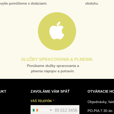
avyše pomôžeme s dotáciami.
obsluhu.
SLUŽBY SPRACOVANIA & PLNENIA
Ponúkame služby spracovania a
plnenia nápojov a potravín.
UKT
ZAVOLÁME VÁM SPÄŤ
OTVÁRACIE H
VÁŠ TELEFÓN
Objednávky, fak
+353
PO-PIA 7:30 do 