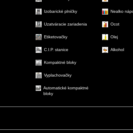
Izobarické plničky
Nealko náp
Uzatváracie zariadenia
Ocot
Etiketovačky
Olej
C.I.P. stanice
Alkohol
Kompaktné bloky
Vyplachovačky
Automatické kompaktné
bloky