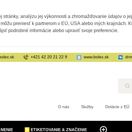
 stránky, analýzu jej výkonnosti a zhromažďovanie údajov o je
 môžu preniesť k partnerom v EÚ, USA alebo iných krajinách. Kl
ájsť podrobné informácie alebo upraviť svoje preferencie.
bolex.sk
+421 42 20 21 22 9
www.bolex.sk
dri
Hľ
O nás
Služby
Dotácie z EÚ
LNENIE
ETIKETOVANIE & ZNAČENIE