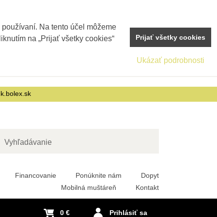
j používaní. Na tento účel môžeme
Prijať všetky cookies
iknutím na „Prijať všetky cookies“
Ukázať podrobnosti
nk.bolex.sk
adať
Financovanie
Ponúknite nám
Dopyt
Mobilná muštáreň
Kontakt
0 €
Prihlásiť sa