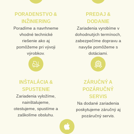
PORADENSTVO &
PREDAJ &
PRODUKT
INŽINIERING
DODANIE
Poradíme a navrhneme
Zariadenia vyrobíme v
vhodné technické
dohodnutých termínoch,
MENO
riešenie ako aj
zabezpečíme dopravu a
pomôžeme pri vývoji
navyše pomôžeme s
výrobkov.
dotáciami.
E-MAIL
INŠTALÁCIA &
ZÁRUČNÝ A
TELEFÓN
SPUSTENIE
POZÁRUČNÝ
Zariadenia vyložíme,
SERVIS
nainštalujeme,
Na dodané zariadenia
otestujeme, spustíme a
poskytujeme záručný aj
VAŠA OTÁZKA K PRODUKTU
zaškolíme obsluhu.
pozáručný servis.