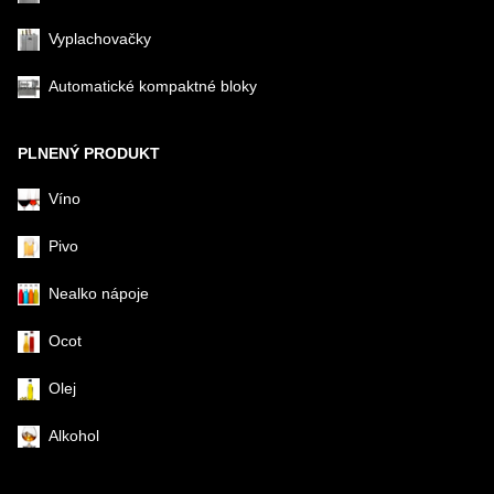
Vyplachovačky
Automatické kompaktné bloky
PLNENÝ PRODUKT
Víno
Pivo
Nealko nápoje
Ocot
Olej
Alkohol