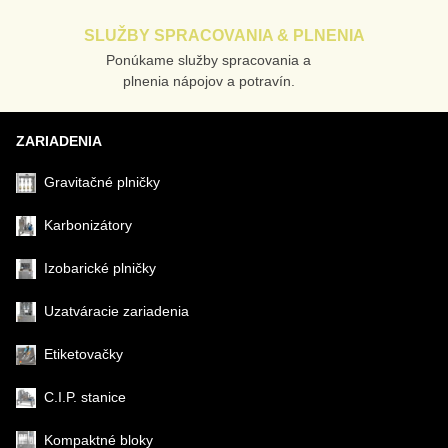
SLUŽBY SPRACOVANIA & PLNENIA
Ponúkame služby spracovania a
Odoslať
plnenia nápojov a potravín.
ZARIADENIA
Gravitačné plničky
Karbonizátory
Izobarické plničky
Uzatváracie zariadenia
Etiketovačky
C.I.P. stanice
Kompaktné bloky