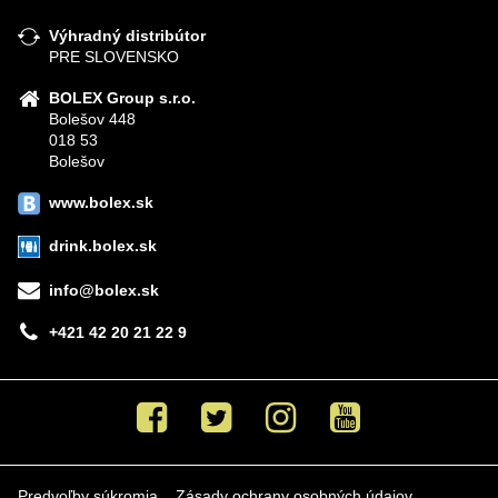
Výhradný distribútor
PRE SLOVENSKO
BOLEX Group s.r.o.
Bolešov 448
018 53
Bolešov
www.bolex.sk
drink.bolex.sk
info@bolex.sk
+421 42 20 21 22 9
Facebook
Twitter
Instagram
Youtube
Predvoľby súkromia
Zásady ochrany osobných údajov