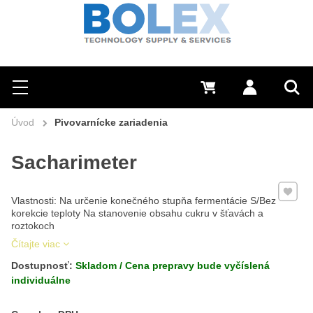
Hľadať
0 €
Prihlásiť sa
Menu
Vyh
Úvod
Pivovarnícke zariadenia
Sacharimeter
Pridať 
Vlastnosti: Na určenie konečného stupňa fermentácie S/Bez
korekcie teploty Na stanovenie obsahu cukru v šťavách a
roztokoch
Čítajte viac
Dostupnosť:
Skladom / Cena prepravy bude vyčíslená
individuálne