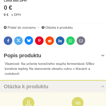
Cena s DPH
Cena bez DPH
0 €
0 €
s DPH
Pridať do zoznamu
Otázka k produktu
Bluesky
Twitter
Facebook
Pinterest
Reddit
LinkedIn
WhatsApp
E-mail
Popis produktu
Vlastnosti: Na určenie konečného stupňa fermentácie S/Bez
korekcie teploty Na stanovenie obsahu cukru v šťavách a
roztokoch
Otázka k produktu
Nová otázka k produktu
URL