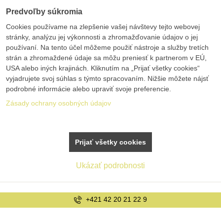
Predvoľby súkromia
Cookies používame na zlepšenie vašej návštevy tejto webovej
stránky, analýzu jej výkonnosti a zhromažďovanie údajov o jej
používaní. Na tento účel môžeme použiť nástroje a služby tretích
strán a zhromaždené údaje sa môžu preniesť k partnerom v EÚ,
USA alebo iných krajinách. Kliknutím na „Prijať všetky cookies“
vyjadrujete svoj súhlas s týmto spracovaním. Nižšie môžete nájsť
podrobné informácie alebo upraviť svoje preferencie.
Zásady ochrany osobných údajov
Prijať všetky cookies
Ukázať podrobnosti
+421 42 20 21 22 9