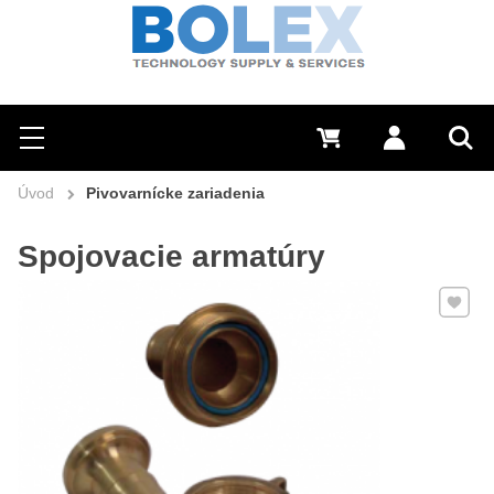
Hľadať
0 €
Prihlásiť sa
Menu
Vyh
Úvod
Pivovarnícke zariadenia
Spojovacie armatúry
Pridať 