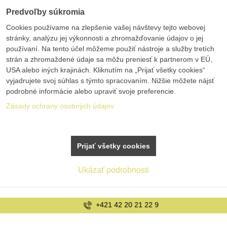
Predvoľby súkromia
Cookies používame na zlepšenie vašej návštevy tejto webovej
stránky, analýzu jej výkonnosti a zhromažďovanie údajov o jej
používaní. Na tento účel môžeme použiť nástroje a služby tretích
strán a zhromaždené údaje sa môžu preniesť k partnerom v EÚ,
USA alebo iných krajinách. Kliknutím na „Prijať všetky cookies“
vyjadrujete svoj súhlas s týmto spracovaním. Nižšie môžete nájsť
podrobné informácie alebo upraviť svoje preferencie.
Zásady ochrany osobných údajov
Prijať všetky cookies
Ukázať podrobnosti
+421 42 20 21 22 9