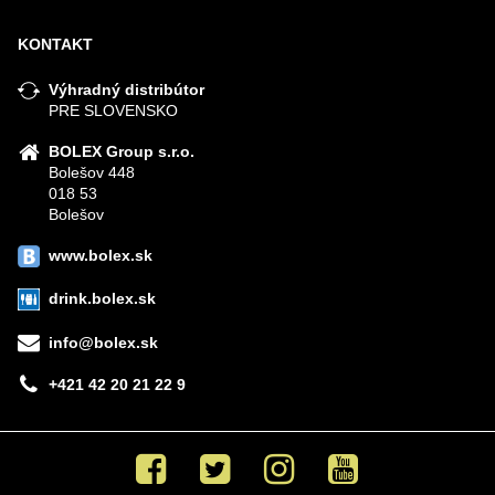
KONTAKT
Výhradný distribútor
PRE SLOVENSKO
BOLEX Group s.r.o.
Bolešov 448
018 53
Bolešov
www.bolex.sk
drink.bolex.sk
info@bolex.sk
+421 42 20 21 22 9
Facebook
Twitter
Instagram
Youtube