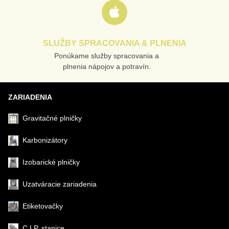
SLUŽBY SPRACOVANIA & PLNENIA
Ponúkame služby spracovania a
Odoslať
plnenia nápojov a potravín.
ZARIADENIA
Gravitačné plničky
Karbonizátory
Izobarické plničky
Uzatváracie zariadenia
Etiketovačky
C.I.P. stanice