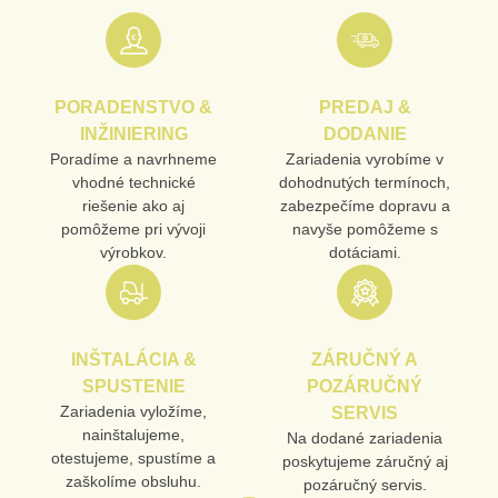
Nová otázka k produktu
URL
PORADENSTVO &
PREDAJ &
PRODUKT
INŽINIERING
DODANIE
Poradíme a navrhneme
Zariadenia vyrobíme v
vhodné technické
dohodnutých termínoch,
MENO
riešenie ako aj
zabezpečíme dopravu a
pomôžeme pri vývoji
navyše pomôžeme s
výrobkov.
dotáciami.
E-MAIL
INŠTALÁCIA &
ZÁRUČNÝ A
TELEFÓN
SPUSTENIE
POZÁRUČNÝ
Zariadenia vyložíme,
SERVIS
nainštalujeme,
Na dodané zariadenia
otestujeme, spustíme a
poskytujeme záručný aj
VAŠA OTÁZKA K PRODUKTU
zaškolíme obsluhu.
pozáručný servis.