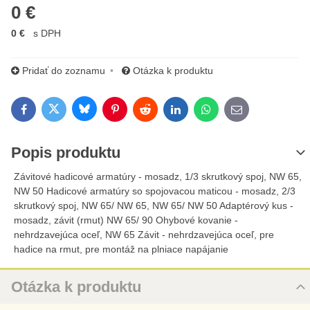
0 €
0 €
s DPH
Pridať do zoznamu
Otázka k produktu
Bluesky
Twitter
Facebook
Pinterest
Reddit
LinkedIn
WhatsApp
E-mail
Popis produktu
Závitové hadicové armatúry - mosadz, 1/3 skrutkový spoj, NW 65,
NW 50 Hadicové armatúry so spojovacou maticou - mosadz, 2/3
skrutkový spoj, NW 65/ NW 65, NW 65/ NW 50 Adaptérový kus -
mosadz, závit (rmut) NW 65/ 90 Ohybové kovanie -
nehrdzavejúca oceľ, NW 65 Závit - nehrdzavejúca oceľ, pre
hadice na rmut, pre montáž na plniace napájanie
Otázka k produktu