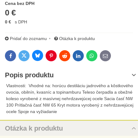
Cena s DPH
Cena bez DPH
0 €
0 €
s DPH
Pridať do zoznamu
Otázka k produktu
Bluesky
Twitter
Facebook
Pinterest
Reddit
LinkedIn
WhatsApp
E-mail
Popis produktu
Vlastnosti: Vhodné na: horúcu destiláciu jadrového a kôstkového
ovocia, obilnín, kvasníc a topinamburu Teleso čerpadla a obežné
koleso vyrobené z masívnej nehrdzavejúcej ocele Sacia časť NW
100 Prítlačná časť NW 65 Kryt motora vyrobený z nehrdzavejúcej
ocele Spoje na vyžiadanie
Otázka k produktu