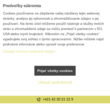
Predvoľby súkromia
Cookies používame na zlepšenie vašej návštevy tejto webovej
stránky, analýzu jej výkonnosti a zhromažďovanie údajov o jej
používaní. Na tento účel môžeme použiť nástroje a služby tretích
strán a zhromaždené údaje sa môžu preniesť k partnerom v EÚ,
USA alebo iných krajinách. Kliknutím na „Prijať všetky cookies“
vyjadrujete svoj súhlas s týmto spracovaním. Nižšie môžete nájsť
podrobné informácie alebo upraviť svoje preferencie.
Zásady ochrany osobných údajov
Prijať všetky cookies
Ukázať podrobnosti
+421 42 20 21 22 9