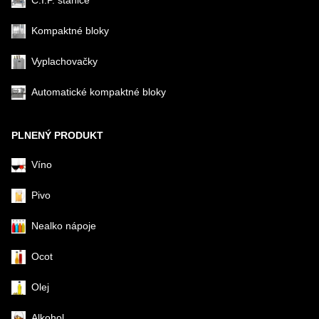
C.I.P. stanice
Kompaktné bloky
Vyplachovačky
Automatické kompaktné bloky
PLNENÝ PRODUKT
Víno
Pivo
Nealko nápoje
Ocot
Olej
Alkohol