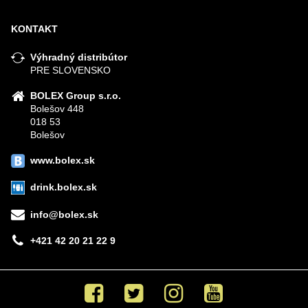
KONTAKT
Výhradný distribútor
PRE SLOVENSKO
BOLEX Group s.r.o.
Bolešov 448
018 53
Bolešov
www.bolex.sk
drink.bolex.sk
info@bolex.sk
+421 42 20 21 22 9
Facebook
Twitter
Instagram
Youtube