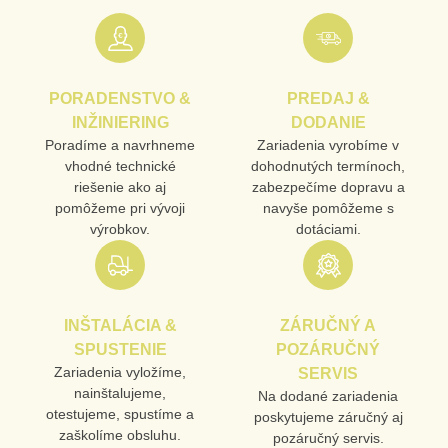
Nová otázka k produktu
URL
PORADENSTVO &
PREDAJ &
PRODUKT
INŽINIERING
DODANIE
Poradíme a navrhneme
Zariadenia vyrobíme v
vhodné technické
dohodnutých termínoch,
MENO
riešenie ako aj
zabezpečíme dopravu a
pomôžeme pri vývoji
navyše pomôžeme s
výrobkov.
dotáciami.
E-MAIL
INŠTALÁCIA &
ZÁRUČNÝ A
TELEFÓN
SPUSTENIE
POZÁRUČNÝ
Zariadenia vyložíme,
SERVIS
nainštalujeme,
Na dodané zariadenia
otestujeme, spustíme a
poskytujeme záručný aj
VAŠA OTÁZKA K PRODUKTU
zaškolíme obsluhu.
pozáručný servis.