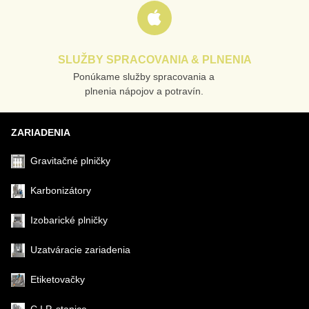
SLUŽBY SPRACOVANIA & PLNENIA
Ponúkame služby spracovania a
Odoslať
plnenia nápojov a potravín.
ZARIADENIA
Gravitačné plničky
Karbonizátory
Izobarické plničky
Uzatváracie zariadenia
Etiketovačky