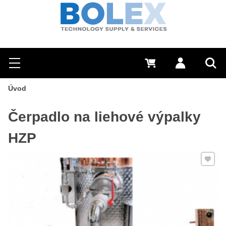
Hľadať
0 €
Prihlásiť sa
Menu
Vyh
Úvod
Čerpadlo na liehové výpalky
HZP
Pridať 