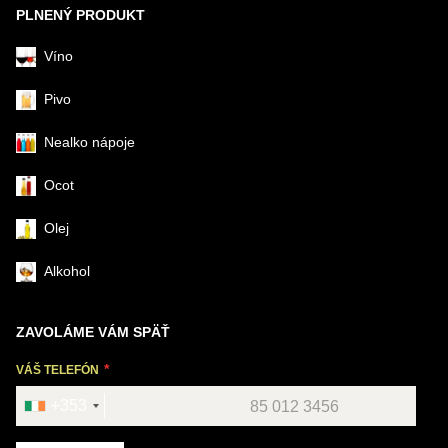
PLNENÝ PRODUKT
Víno
Pivo
Nealko nápoje
Ocot
Olej
Alkohol
ZAVOLÁME VÁM SPÄŤ
VÁŠ TELEFÓN
+353