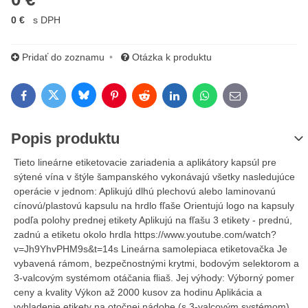
0 €
s DPH
Pridať do zoznamu
Otázka k produktu
Bluesky
Twitter
Facebook
Pinterest
Reddit
LinkedIn
WhatsApp
E-mail
Popis produktu
Tieto lineárne etiketovacie zariadenia a aplikátory kapsúl pre
sýtené vína v štýle šampanského vykonávajú všetky nasledujúce
operácie v jednom: Aplikujú dlhú plechovú alebo laminovanú
cínovú/plastovú kapsulu na hrdlo fľaše Orientujú logo na kapsuly
podľa polohy prednej etikety Aplikujú na fľašu 3 etikety - prednú,
zadnú a etiketu okolo hrdla https://www.youtube.com/watch?
v=Jh9YhvPHM9s&t=14s Lineárna samolepiaca etiketovačka Je
vybavená rámom, bezpečnostnými krytmi, bodovým selektorom a
3-valcovým systémom otáčania fliaš. Jej výhody: Výborný pomer
ceny a kvality Výkon až 2000 kusov za hodinu Aplikácia a
vyhladenie etikety na otočnej nádobe (s 3-valcovým systémom)