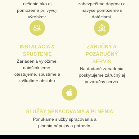
MENO
riešenie ako aj
zabezpečíme dopravu a
pomôžeme pri vývoji
navyše pomôžeme s
výrobkov.
dotáciami.
E-MAIL
INŠTALÁCIA &
ZÁRUČNÝ A
TELEFÓN
SPUSTENIE
POZÁRUČNÝ
Zariadenia vyložíme,
SERVIS
nainštalujeme,
Na dodané zariadenia
otestujeme, spustíme a
poskytujeme záručný aj
VAŠA OTÁZKA K PRODUKTU
zaškolíme obsluhu.
pozáručný servis.
SLUŽBY SPRACOVANIA & PLNENIA
Ponúkame služby spracovania a
Odoslať
plnenia nápojov a potravín.