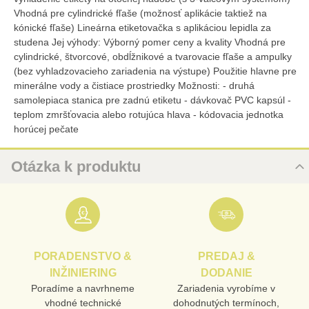
Vhodná pre cylindrické fľaše (možnosť aplikácie taktiež na
kónické fľaše) Lineárna etiketovačka s aplikáciou lepidla za
studena Jej výhody: Výborný pomer ceny a kvality Vhodná pre
cylindrické, štvorcové, obdĺžnikové a tvarovacie fľaše a ampulky
(bez vyhladzovacieho zariadenia na výstupe) Použitie hlavne pre
minerálne vody a čistiace prostriedky Možnosti: - druhá
samolepiaca stanica pre zadnú etiketu - dávkovač PVC kapsúl -
teplom zmršťovacia alebo rotujúca hlava - kódovacia jednotka
horúcej pečate
Otázka k produktu
Nová otázka k produktu
URL
PORADENSTVO &
PREDAJ &
PRODUKT
INŽINIERING
DODANIE
Poradíme a navrhneme
Zariadenia vyrobíme v
vhodné technické
dohodnutých termínoch,